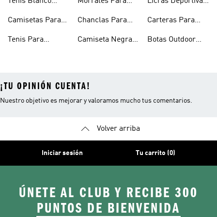
Tenis Blanco
Morrales Para
Licras Deportivas
Hombre
Hombre
Hombre
Para Hombre
Camisetas Para
Chanclas Para
Carteras Para
Hombre
Hombre
Hombre
Tenis Para
Camiseta Negra
Botas Outdoor
Hombre
Hombre
Hombre
¡TU OPINIÓN CUENTA!
Nuestro objetivo es mejorar y valoramos mucho tus comentarios.
Volver arriba
Iniciar sesión
Tu carrito (0)
ÚNETE AL CLUB Y RECIBE 300
PUNTOS DE BIENVENIDA