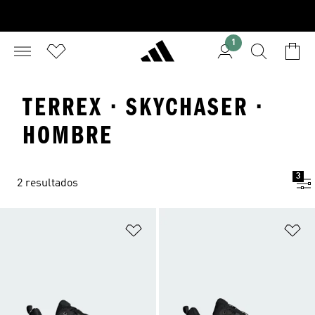
1
TERREX · SKYCHASER ·
HOMBRE
3
2 resultados
Añadir a la lista de deseos
Añ