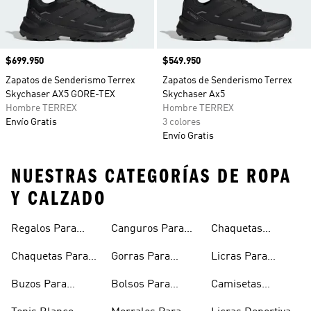
Precio
$699.950
Precio
$549.950
Zapatos de Senderismo Terrex
Zapatos de Senderismo Terrex
Skychaser AX5 GORE-TEX
Skychaser Ax5
Hombre TERREX
Hombre TERREX
Envío Gratis
3 colores
Envío Gratis
NUESTRAS CATEGORÍAS DE ROPA
Y CALZADO
Regalos Para
Canguros Para
Chaquetas
Hombres
Hombre
Impermeables
Chaquetas Para
Gorras Para
Licras Para
Hombre
Hombre
Hombres
Hombre
Buzos Para
Bolsos Para
Camisetas
Hombre
Hombre
Esqueleto