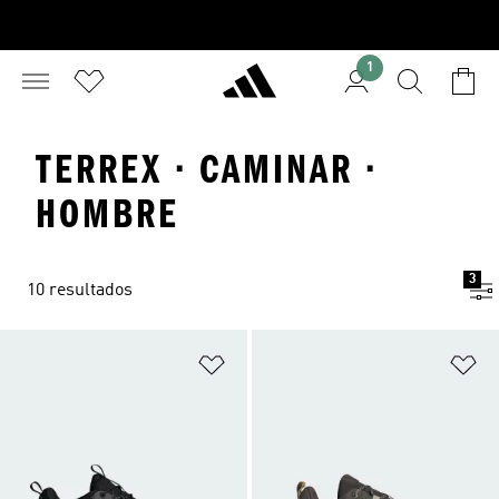
1
TERREX · CAMINAR ·
HOMBRE
3
10 resultados
Añadir a la lista de deseos
Añ