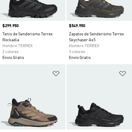
Precio
$299.950
Precio
$549.950
Tenis de Senderismo Terrex
Zapatos de Senderismo Terrex
Rockadia
Skychaser Ax5
Hombre TERREX
Hombre TERREX
2 colores
3 colores
Envío Gratis
Envío Gratis
Añadir a la lista de deseos
Añ