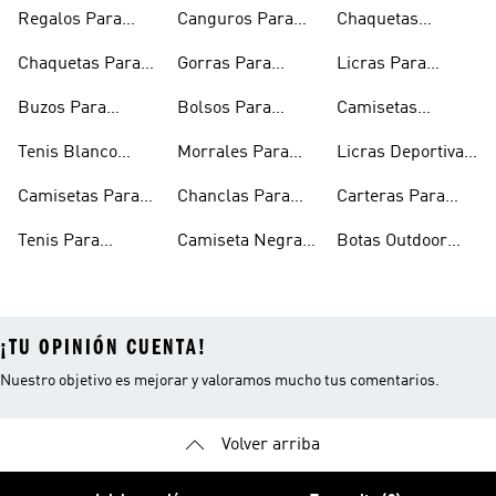
Regalos Para
Canguros Para
Chaquetas
Hombres
Hombre
Impermeables
Chaquetas Para
Gorras Para
Licras Para
Hombre
Hombre
Hombres
Hombre
Buzos Para
Bolsos Para
Camisetas
Hombre
Hombre
Esqueleto
Tenis Blanco
Morrales Para
Licras Deportivas
Hombre
Hombre
Hombre
Para Hombre
Camisetas Para
Chanclas Para
Carteras Para
Hombre
Hombre
Hombre
Tenis Para
Camiseta Negra
Botas Outdoor
Hombre
Hombre
Hombre
¡TU OPINIÓN CUENTA!
Nuestro objetivo es mejorar y valoramos mucho tus comentarios.
Volver arriba