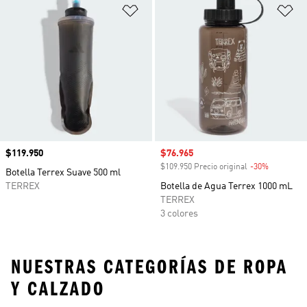
Añadir a la lista de deseos
Añ
Precio
$119.950
Precio de venta
$76.965
$109.950 Precio original
-30%
Descuento
Botella Terrex Suave 500 ml
TERREX
Botella de Agua Terrex 1000 mL
TERREX
3 colores
NUESTRAS CATEGORÍAS DE ROPA
Y CALZADO