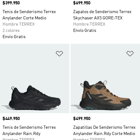
Precio
$399.950
Precio
$699.950
Tenis de Senderismo Terrex
Zapatos de Senderismo Terrex
Anylander Corte Medio
Skychaser AX5 GORE-TEX
Hombre TERREX
Hombre TERREX
2 colores
Envío Gratis
Envío Gratis
Añadir a la lista de deseos
Añ
Precio
$449.950
Precio
$499.950
Tenis de Senderismo Terrex
Zapatillas De Senderismo Terrex
Anylander Rain.Rdy
Anylander Rain.Rdy Corte Medio