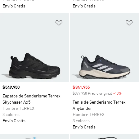
Hombre TERREX
Hombre TERREX
Envío Gratis
Envío Gratis
Añadir a la lista de deseos
Añ
Precio
$549.950
Precio de venta
$341.955
$379.950 Precio original
-10%
Descuento
Zapatos de Senderismo Terrex
Skychaser Ax5
Tenis de Senderismo Terrex
Hombre TERREX
Anylander
3 colores
Hombre TERREX
Envío Gratis
3 colores
Envío Gratis