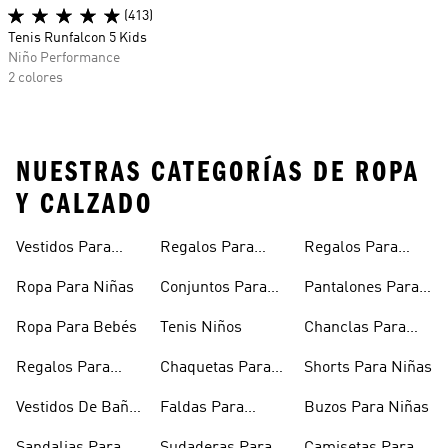
(413)
Tenis Runfalcon 5 Kids
Niño Performance
2 colores
NUESTRAS CATEGORÍAS DE ROPA
Y CALZADO
Vestidos Para
Regalos Para
Regalos Para
Niñas
Bebés
Adolescentes
Ropa Para Niñas
Conjuntos Para
Pantalones Para
Niñas
Niñas
Ropa Para Bebés
Tenis Niños
Chanclas Para
Niñas
Regalos Para
Chaquetas Para
Shorts Para Niñas
Niñas
Niñas
Vestidos De Baño
Faldas Para
Buzos Para Niñas
Para Niñas
Niñas