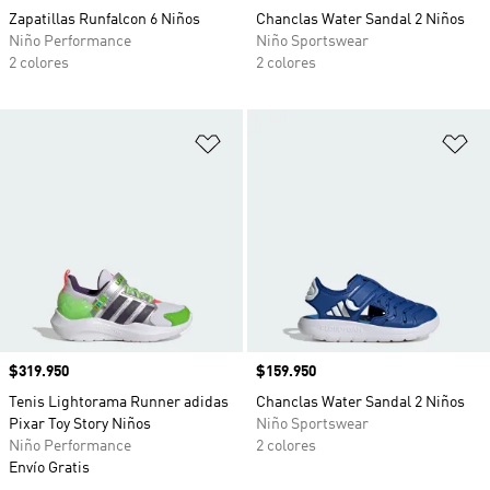
Zapatillas Runfalcon 6 Niños
Chanclas Water Sandal 2 Niños
Niño Performance
Niño Sportswear
2 colores
2 colores
Añadir a la lista de deseos
Añ
Precio
$319.950
Precio
$159.950
Tenis Lightorama Runner adidas
Chanclas Water Sandal 2 Niños
Pixar Toy Story Niños
Niño Sportswear
Niño Performance
2 colores
Envío Gratis