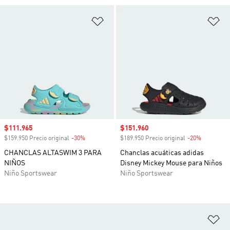
Añadir a la lista de deseos
Añ
Precio de venta
$111.965
Precio de venta
$151.960
$159.950 Precio original
-30%
Descuento
$189.950 Precio original
-20%
Descuento
CHANCLAS ALTASWIM 3 PARA
Chanclas acuáticas adidas
NIÑOS
Disney Mickey Mouse para Niños
Niño Sportswear
Niño Sportswear
Añ