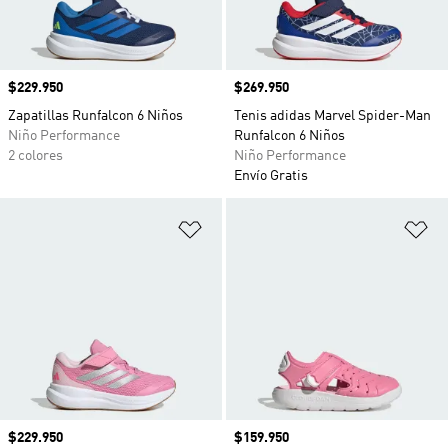
Precio
$229.950
Precio
$269.950
Zapatillas Runfalcon 6 Niños
Tenis adidas Marvel Spider-Man
Niño Performance
Runfalcon 6 Niños
2 colores
Niño Performance
Envío Gratis
Añadir a la lista de deseos
Añ
Precio
$229.950
Precio
$159.950