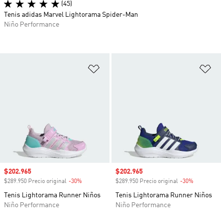
(45)
Tenis adidas Marvel Lightorama Spider-Man
Niño Performance
Añadir a la lista de deseos
Añ
Precio de venta
$202.965
Precio de venta
$202.965
$289.950 Precio original
-30%
Descuento
$289.950 Precio original
-30%
Descuento
Tenis Lightorama Runner Niños
Tenis Lightorama Runner Niños
Niño Performance
Niño Performance