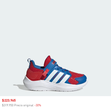
Precio de venta
$223.965
$319.950 Precio original
-30%
Descuento