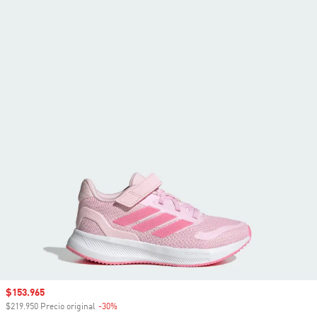
Precio de venta
$153.965
$219.950 Precio original
-30%
Descuento