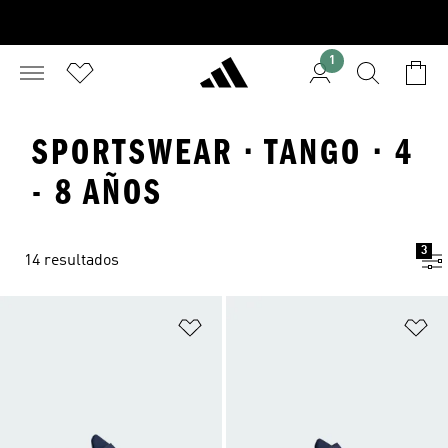
1
SPORTSWEAR · TANGO · 4
- 8 AÑOS
3
14 resultados
Añadir a la lista de deseos
Añ