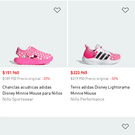
Añadir a la lista de deseos
Añ
Precio de venta
$151.960
Precio de venta
$223.965
$189.950 Precio original
-20%
Descuento
$319.950 Precio original
-30%
Descuento
Chanclas acuáticas adidas
Tenis adidas Disney Lightorama
Disney Minnie Mouse para Niños
Minnie Mouse
Niño Sportswear
Niño Performance
Añ