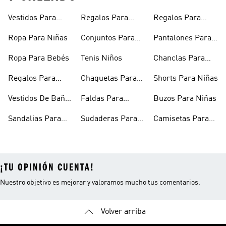
Vestidos Para
Regalos Para
Regalos Para
Niñas
Bebés
Adolescentes
Ropa Para Niñas
Conjuntos Para
Pantalones Para
Niñas
Niñas
Ropa Para Bebés
Tenis Niños
Chanclas Para
Niñas
Regalos Para
Chaquetas Para
Shorts Para Niñas
Niñas
Niñas
Vestidos De Baño
Faldas Para
Buzos Para Niñas
Para Niñas
Niñas
Sandalias Para
Sudaderas Para
Camisetas Para
Niñas
Niñas
Niñas
¡TU OPINIÓN CUENTA!
Nuestro objetivo es mejorar y valoramos mucho tus comentarios.
Volver arriba