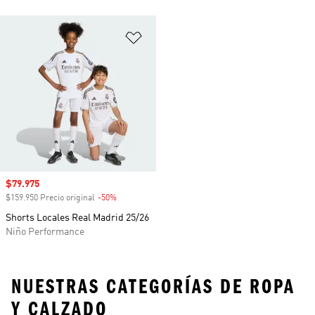
Añadir a la lista de deseos
Precio de venta
$79.975
$159.950 Precio original
-50%
Descuento
Shorts Locales Real Madrid 25/26
Niño Performance
NUESTRAS CATEGORÍAS DE ROPA
Y CALZADO