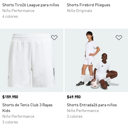
Shorts Tiro26 League para niños
Shorts Firebird Pliegues
Niño Performance
Niño Originals
4 colores
Añadir a la lista de deseos
Añ
Precio
$159.950
Precio
$69.950
Shorts de Tenis Club 3 Rayas
Shorts Entrada26 para niños
Kids
Niño Performance
Niño Performance
3 colores
3 colores