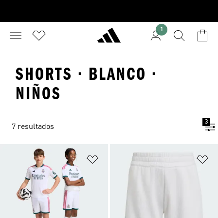
1
SHORTS · BLANCO ·
NIÑOS
3
7 resultados
Añadir a la lista de deseos
Añ