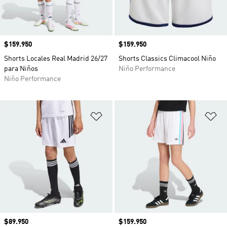
Precio
$159.950
Precio
$159.950
Shorts Locales Real Madrid 26/27
Shorts Classics Climacool Niño
para Niños
Niño Performance
Niño Performance
Añadir a la lista de deseos
Añ
Precio
$89.950
Precio
$159.950