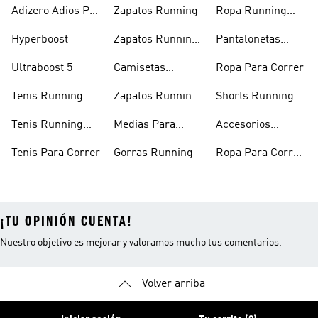
Adizero Adios Pro
Zapatos Running
Ropa Running
4
Hombre
Hyperboost
Zapatos Running
Pantalonetas
Hombre
Running
Ultraboost 5
Camisetas
Ropa Para Correr
Running
Tenis Running
Zapatos Running
Shorts Running
Mujer
Mujer
Hombre
Tenis Running
Medias Para
Accesorios
Hombre
Correr
Running
Tenis Para Correr
Gorras Running
Ropa Para Correr
Mujer
¡TU OPINIÓN CUENTA!
Nuestro objetivo es mejorar y valoramos mucho tus comentarios.
Volver arriba