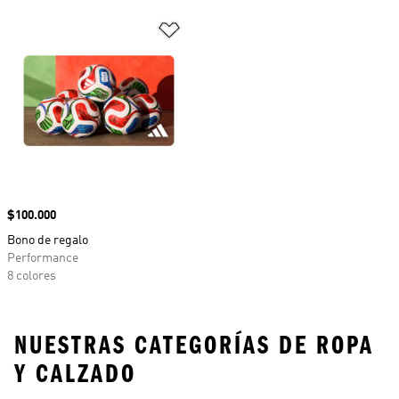
Añadir a la lista de deseos
Precio
$100.000
Bono de regalo
Performance
8 colores
NUESTRAS CATEGORÍAS DE ROPA
Y CALZADO