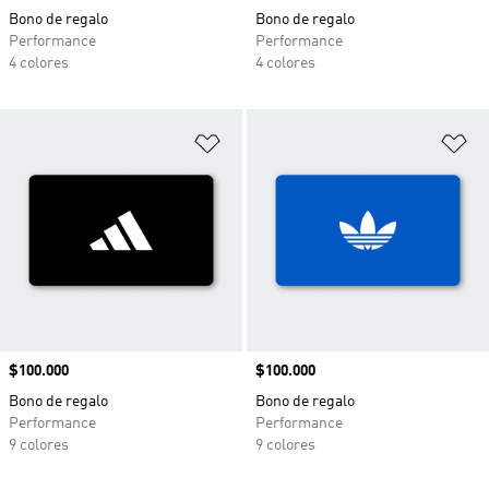
Bono de regalo
Bono de regalo
Performance
Performance
4 colores
4 colores
Añadir a la lista de deseos
Añ
Precio
$100.000
Precio
$100.000
Bono de regalo
Bono de regalo
Performance
Performance
9 colores
9 colores