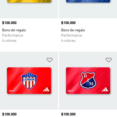
Precio
$100.000
Precio
$100.000
Bono de regalo
Bono de regalo
Performance
Performance
4 colores
4 colores
Añadir a la lista de deseos
Añ
Precio
$100.000
Precio
$100.000