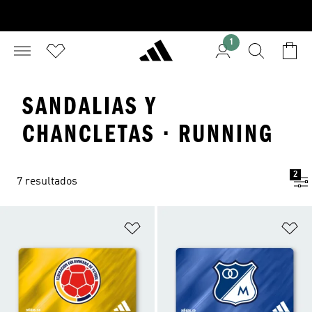
1
SANDALIAS Y
CHANCLETAS · RUNNING
2
7 resultados
Añadir a la lista de deseos
Añ