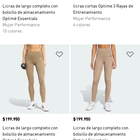
Licras de largo completo con
licras cortas Optime 3 Rayas de
bolsillo de almacenamiento
Entrenamiento
Optimé Essentials
Mujer Performance
Mujer Performance
4 colores
10 colores
Añadir a la lista de deseos
Añ
Precio
$199.950
Precio
$199.950
Licras de largo completo con
Licras de largo completo con
bolsillo de almacenamiento
bolsillo de almacenamiento