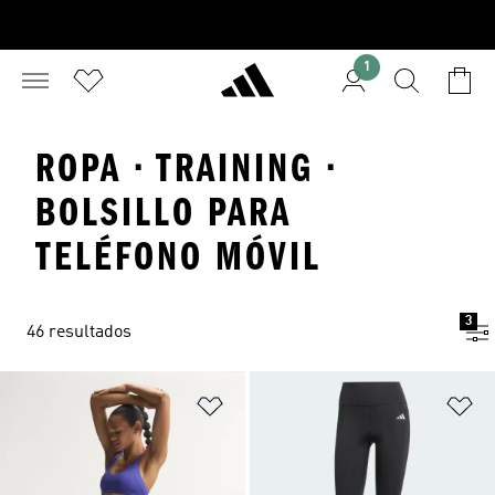
1
ROPA · TRAINING ·
BOLSILLO PARA
TELÉFONO MÓVIL
3
46 resultados
Añadir a la lista de deseos
Añ