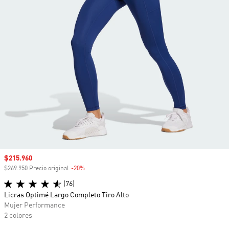
Precio de venta
$215.960
$269.950 Precio original
-20%
Descuento
(76)
Licras Optimé Largo Completo Tiro Alto
Mujer Performance
2 colores