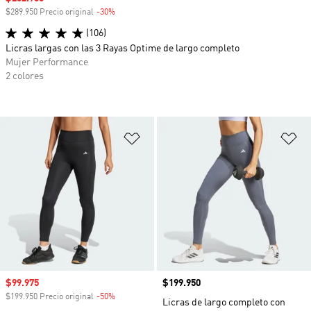
$289.950 Precio original
-30%
Descuento
(106)
Licras largas con las 3 Rayas Optime de largo completo
Mujer Performance
2 colores
Añadir a la lista de deseos
Añ
Precio de venta
$99.975
Precio
$199.950
$199.950 Precio original
-50%
Descuento
Licras de largo completo con