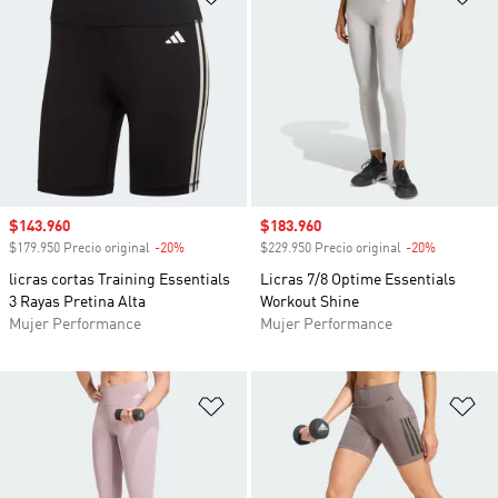
Precio de venta
$143.960
Precio de venta
$183.960
$179.950 Precio original
-20%
Descuento
$229.950 Precio original
-20%
Descuento
licras cortas Training Essentials
Licras 7/8 Optime Essentials
3 Rayas Pretina Alta
Workout Shine
Mujer Performance
Mujer Performance
Añadir a la lista de deseos
Añ