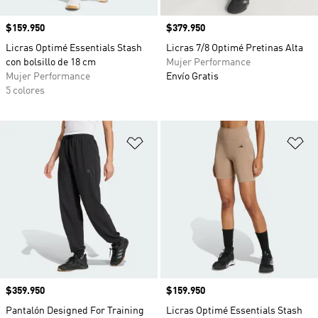
Precio
$159.950
Precio
$379.950
Licras Optimé Essentials Stash
Licras 7/8 Optimé Pretinas Alta
con bolsillo de 18 cm
Mujer Performance
Mujer Performance
Envío Gratis
5 colores
Añadir a la lista de deseos
Añ
Precio
$359.950
Precio
$159.950
Pantalón Designed For Training
Licras Optimé Essentials Stash