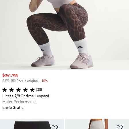
Precio de venta
$341.955
$379.950 Precio original
-10%
Descuento
(30)
Licras 7/8 Optimé Leopard
Mujer Performance
Envío Gratis
Añadir a la lista de deseos
Añ