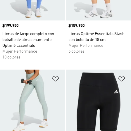
Precio
$199.950
Precio
$159.950
Licras de largo completo con
Licras Optimé Essentials Stash
bolsillo de almacenamiento
con bolsillo de 18 cm
Optimé Essentials
Mujer Performance
Mujer Performance
5 colores
10 colores
Añadir a la lista de deseos
Añ