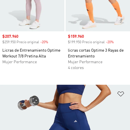
Precio de venta
$207.960
Precio de venta
$159.960
$259.950 Precio original
-20%
Descuento
$199.950 Precio original
-20%
Descuento
Licras de Entrenamiento Optime
licras cortas Optime 3 Rayas de
Workout 7/8 Pretina Alta
Entrenamiento
Mujer Performance
Mujer Performance
4 colores
Añ