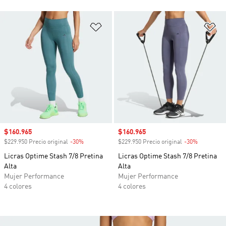
Añadir a la lista de deseos
Añ
Precio de venta
$160.965
Precio de venta
$160.965
$229.950 Precio original
-30%
Descuento
$229.950 Precio original
-30%
Descuento
Licras Optime Stash 7/8 Pretina
Licras Optime Stash 7/8 Pretina
Alta
Alta
Mujer Performance
Mujer Performance
4 colores
4 colores