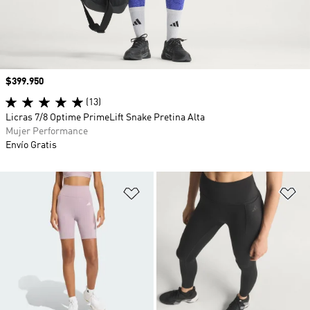
Precio
$399.950
(13)
Licras 7/8 Optime PrimeLift Snake Pretina Alta
Mujer Performance
Envío Gratis
Añadir a la lista de deseos
Añ