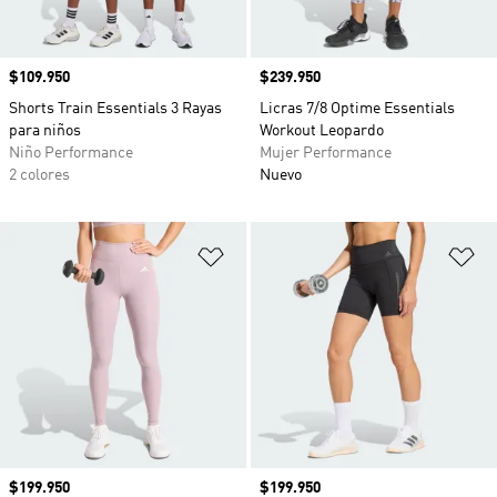
Precio
$109.950
Precio
$239.950
Shorts Train Essentials 3 Rayas
Licras 7/8 Optime Essentials
para niños
Workout Leopardo
Niño Performance
Mujer Performance
2 colores
Nuevo
Añadir a la lista de deseos
Añ
Precio
$199.950
Precio
$199.950