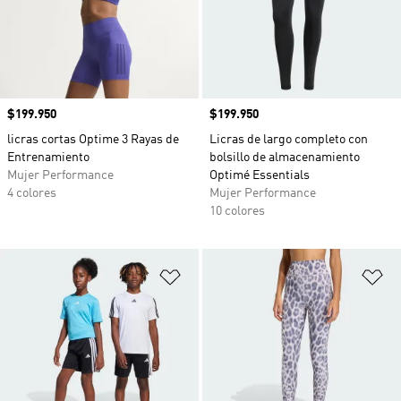
Precio
$199.950
Precio
$199.950
licras cortas Optime 3 Rayas de
Licras de largo completo con
Entrenamiento
bolsillo de almacenamiento
Mujer Performance
Optimé Essentials
4 colores
Mujer Performance
10 colores
Añadir a la lista de deseos
Añ