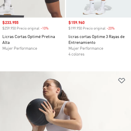
Precio de venta
$233.955
Precio de venta
$159.960
$259.950 Precio original
-10%
Descuento
$199.950 Precio original
-20%
Descuento
Licras Cortas Optimé Pretina
licras cortas Optime 3 Rayas de
Alta
Entrenamiento
Mujer Performance
Mujer Performance
4 colores
Añ