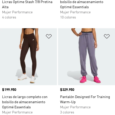
Licras Optime Stash 7/8 Pretina
bolsillo de almacenamiento
Alta
Optimé Essentials
Mujer Performance
Mujer Performance
4 colores
10 colores
Añadir a la lista de deseos
Añ
Precio
$199.950
Precio
$329.950
Licras de largo completo con
Pantalón Designed For Training
bolsillo de almacenamiento
Warm-Up
Optimé Essentials
Mujer Performance
Mujer Performance
3 colores