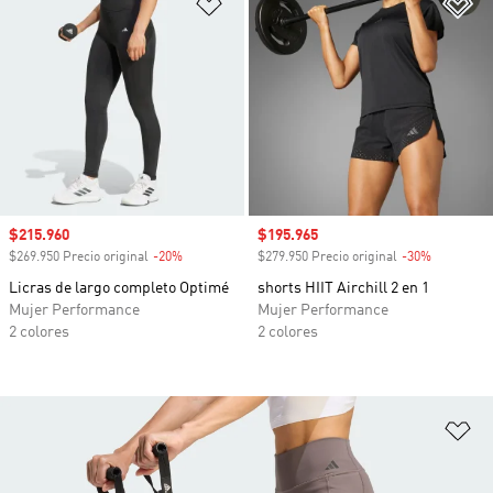
Añadir a la lista de deseos
Añ
Precio de venta
$215.960
Precio de venta
$195.965
$269.950 Precio original
-20%
Descuento
$279.950 Precio original
-30%
Descuento
Licras de largo completo Optimé
shorts HIIT Airchill 2 en 1
Mujer Performance
Mujer Performance
2 colores
2 colores
Añ