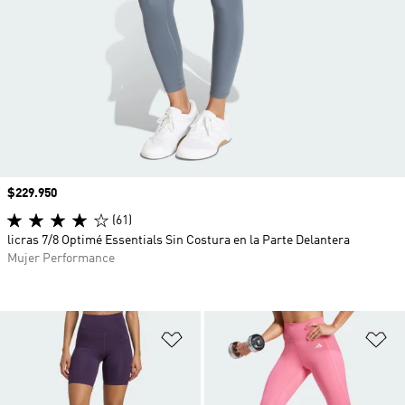
Precio
$229.950
(61)
licras 7/8 Optimé Essentials Sin Costura en la Parte Delantera
Mujer Performance
Añadir a la lista de deseos
Añ