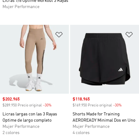
Licras 7/8 Optime Workout 3 Rayas
Mujer Performance
Añadir a la lista de deseos
Añ
Precio de venta
$202.965
Precio de venta
$118.965
$289.950 Precio original
-30%
Descuento
$169.950 Precio original
-30%
Descuento
Licras largas con las 3 Rayas
Shorts Made for Training
Optime de largo completo
AEROREADY Minimal Dos en Uno
Mujer Performance
Mujer Performance
2 colores
4 colores