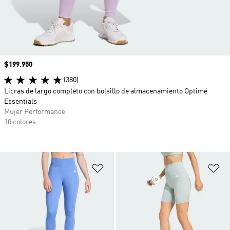
Precio
$199.950
(380)
Licras de largo completo con bolsillo de almacenamiento Optimé
Essentials
Mujer Performance
10 colores
Añadir a la lista de deseos
Añ