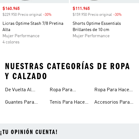
Precio de venta
$160.965
Precio de venta
$111.965
$229.950 Precio original
-30%
Descuento
$159.950 Precio original
-30%
Descuento
Licras Optime Stash 7/8 Pretina
Shorts Optime Essentials
Alta
Brillantes de 10 cm
Mujer Performance
Mujer Performance
4 colores
NUESTRAS CATEGORÍAS DE ROPA
Y CALZADO
De Vuelta Al
Ropa Para
Ropa Para Hacer
Entrenar
Fitness
Gimnasio Y
Ejercicio Mujeres
Guantes Para
Tenis Para Hacer
Accesorios Para
Entrenamiento
Gimnasio
Ejercicio Y
Gym
¡TU OPINIÓN CUENTA!