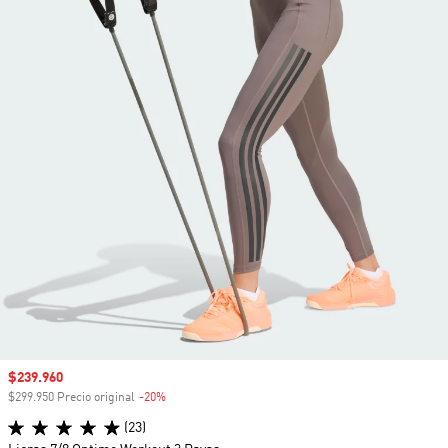
Precio de venta
$239.960
$299.950 Precio original
-20%
Descuento
(23)