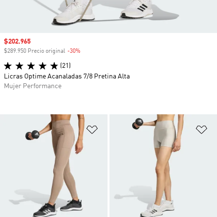
Precio de venta
$202.965
$289.950 Precio original
-30%
Descuento
(21)
Licras Optime Acanaladas 7/8 Pretina Alta
Mujer Performance
Añadir a la lista de deseos
Añ