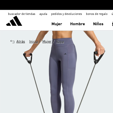
buscador de tiendas
ayuda
pedidos y devoluciones
bonos de regalo
ú
Mujer
Hombre
Niños
/
/
Atrás
Inicio
Mujer
Ropa