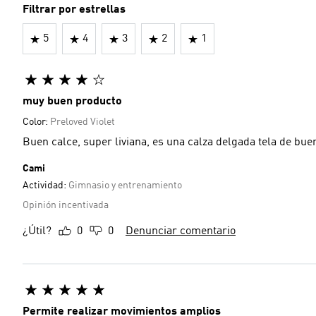
Filtrar por estrellas
5
4
3
2
1
muy buen producto
Color:
Preloved Violet
Buen calce, super liviana, es una calza delgada tela de bue
Cami
Actividad:
Gimnasio y entrenamiento
Opinión incentivada
¿Útil?
0
0
Denunciar comentario
Permite realizar movimientos amplios