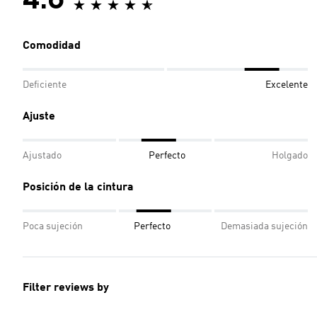
4.6
Comodidad
Deficiente
Excelente
Ajuste
Ajustado
Perfecto
Holgado
Posición de la cintura
Poca sujeción
Perfecto
Demasiada sujeción
Filter reviews by