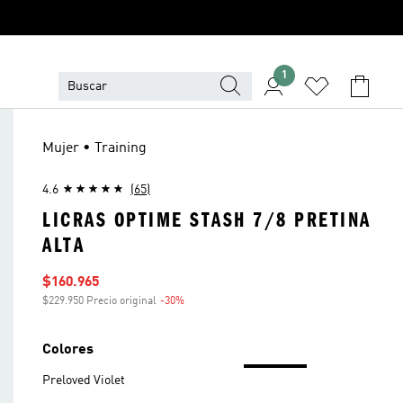
1
Mujer • Training
4.6
(65)
LICRAS OPTIME STASH 7/8 PRETINA
ALTA
Precio de venta
$160.965
$229.950 Precio original
-30%
Descuento
Colores
Preloved Violet