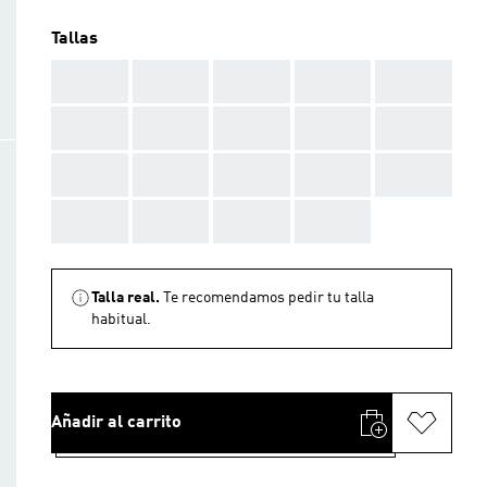
Tallas
AAA
AAA
AAA
AAA
AAA
AAA
AAA
AAA
AAA
AAA
AAA
AAA
AAA
AAA
AAA
AAA
AAA
AAA
AAA
Talla real.
Te recomendamos pedir tu talla
habitual.
Añadir al carrito