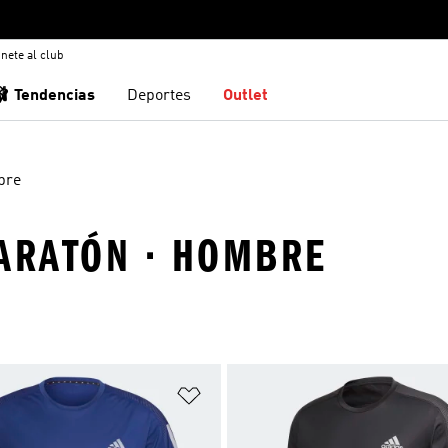
nete al club
🩰 Tendencias
Deportes
Outlet
bre
MARATÓN · HOMBRE
sta de deseos
Añadir a la lista de deseos