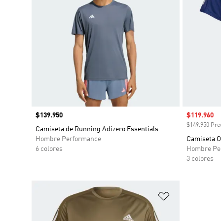
Precio
$139.950
Precio de 
$119.960
$149.950 Prec
Camiseta de Running Adizero Essentials
Hombre Performance
Camiseta O
6 colores
Hombre Pe
3 colores
Añadir a la li