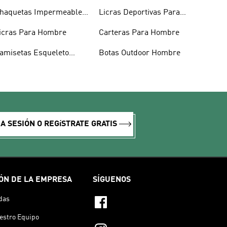
haquetas Impermeables
Licras Deportivas Para
ombre
Hombre
icras Para Hombre
Carteras Para Hombre
amisetas Esqueleto
Botas Outdoor Hombre
ombre
IA SESIÓN O REGíSTRATE GRATIS
ÓN DE LA EMPRESA
SÍGUENOS
das
estro Equipo