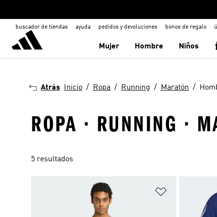
buscador de tiendas
ayuda
pedidos y devoluciones
bonos de regalo
ú
Mujer
Hombre
Niños
Atrás
Inicio
Ropa
Running
Maratón
Hom
ROPA · RUNNING · 
5 resultados
Añadir a la li