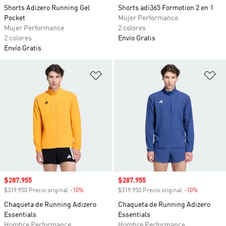
Shorts Adizero Running Gel
Shorts adi365 Formotion 2 en 1
Pocket
Mujer Performance
Mujer Performance
2 colores
2 colores
Envío Gratis
Envío Gratis
Añadir a la lista de deseos
Añ
Precio de venta
$287.955
Precio de venta
$287.955
$319.950 Precio original
-10%
Descuento
$319.950 Precio original
-10%
Descuento
Chaqueta de Running Adizero
Chaqueta de Running Adizero
Essentials
Essentials
Hombre Performance
Hombre Performance