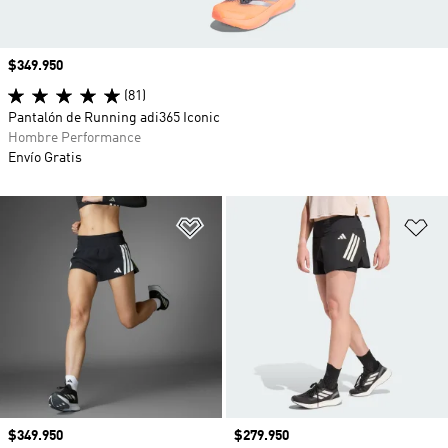
Precio
$349.950
(81)
Pantalón de Running adi365 Iconic
Hombre Performance
Envío Gratis
Añadir a la lista de deseos
Añ
Precio
$349.950
Precio
$279.950