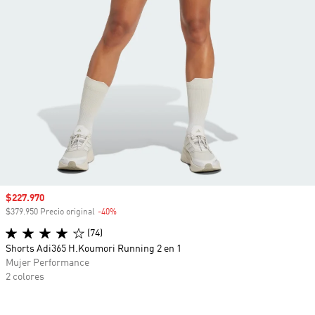
Precio de venta
$227.970
$379.950 Precio original
-40%
Descuento
(74)
Shorts Adi365 H.Koumori Running 2 en 1
Mujer Performance
2 colores