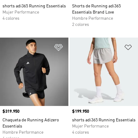
shorts adi365 Running Essentials
Shorts de Running adi365
Mujer Performance
Essentials Brand Love
4 colores
Hombre Performance
2 colores
Añadir a la lista de deseos
Añ
Precio
$319.950
Precio
$199.950
Chaqueta de Running Adizero
shorts adi365 Running Essentials
Essentials
Mujer Performance
Hombre Performance
4 colores