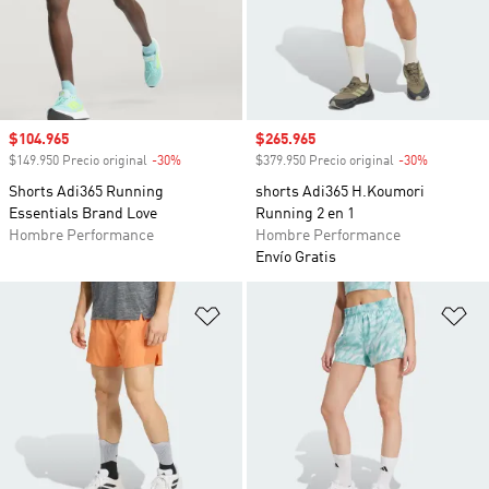
Precio de venta
$104.965
Precio de venta
$265.965
$149.950 Precio original
-30%
Descuento
$379.950 Precio original
-30%
Descuento
Shorts Adi365 Running
shorts Adi365 H.Koumori
Essentials Brand Love
Running 2 en 1
Hombre Performance
Hombre Performance
Envío Gratis
Añadir a la lista de deseos
Añ