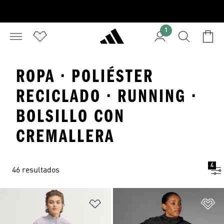
1
ROPA · POLIÉSTER
RECICLADO · RUNNING ·
BOLSILLO CON
CREMALLERA
4
46 resultados
Añadir a la lista de deseos
Añ