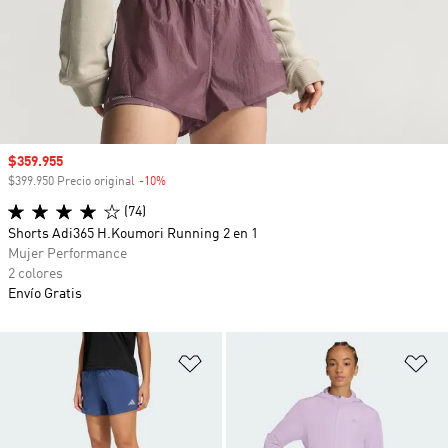
Precio de venta
$359.955
$399.950 Precio original
-10%
Descuento
(74)
Shorts Adi365 H.Koumori Running 2 en 1
Mujer Performance
2 colores
Envío Gratis
Añadir a la lista de deseos
Añ