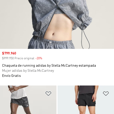
Precio de venta
$799.960
$999.950 Precio original
-20%
Descuento
Chaqueta de running adidas by Stella McCartney estampada
Mujer adidas by Stella McCartney
Envío Gratis
Añadir a la lista de deseos
Añ