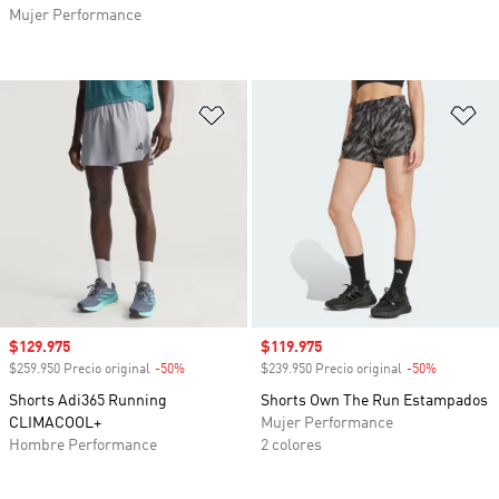
Mujer Performance
Añadir a la lista de deseos
Añ
Precio de venta
$129.975
Precio de venta
$119.975
$259.950 Precio original
-50%
Descuento
$239.950 Precio original
-50%
Descuento
Shorts Adi365 Running
Shorts Own The Run Estampados
CLIMACOOL+
Mujer Performance
Hombre Performance
2 colores