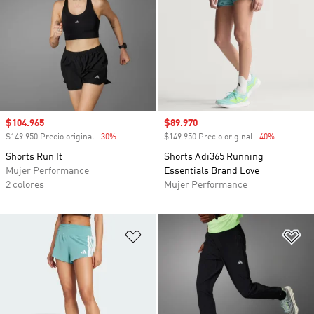
Precio de venta
$104.965
Precio de venta
$89.970
$149.950 Precio original
-30%
Descuento
$149.950 Precio original
-40%
Descuento
Shorts Run It
Shorts Adi365 Running
Mujer Performance
Essentials Brand Love
2 colores
Mujer Performance
Añadir a la lista de deseos
Añ