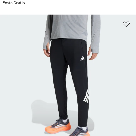
Envío Gratis
Añ