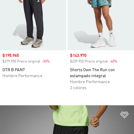
Precio de venta
$195.965
Precio de venta
$143.970
$279.950 Precio original
-30%
Descuento
$239.950 Precio original
-40%
Descuento
OTR B PANT
Shorts Own The Run con
Hombre Performance
estampado integral
Hombre Performance
2 colores
Añ