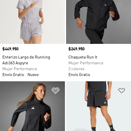
Precio
$449.950
Precio
$249.950
Enterizo Largo de Running
Chaqueta Run It
Adi365 Aspyre
Mujer Performance
Mujer Performance
2 colores
Envío Gratis
Nuevo
Envío Gratis
Añadir a la lista de deseos
Añ