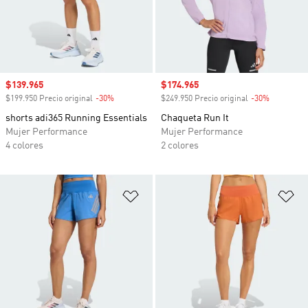
Precio de venta
$139.965
Precio de venta
$174.965
$199.950 Precio original
-30%
Descuento
$249.950 Precio original
-30%
Descuento
shorts adi365 Running Essentials
Chaqueta Run It
Mujer Performance
Mujer Performance
4 colores
2 colores
Añadir a la lista de deseos
Añ