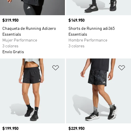
Precio
$319.950
Precio
$149.950
Chaqueta de Running Adizero
Shorts de Running adi365
Essentials
Essentials
Mujer Performance
Hombre Performance
3 colores
3 colores
Envío Gratis
Añadir a la lista de deseos
Añ
Precio
$199.950
Precio
$229.950