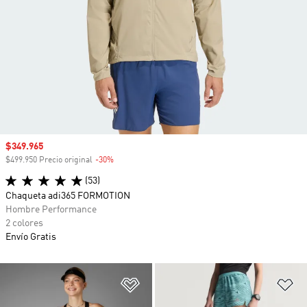
Precio de venta
$349.965
$499.950 Precio original
-30%
Descuento
(53)
Chaqueta adi365 FORMOTION
Hombre Performance
2 colores
Envío Gratis
Añadir a la lista de deseos
Añ