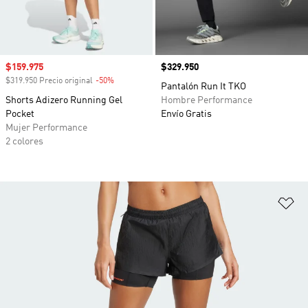
Precio de venta
$159.975
Precio
$329.950
$319.950 Precio original
-50%
Descuento
Pantalón Run It TKO
Shorts Adizero Running Gel
Hombre Performance
Pocket
Envío Gratis
Mujer Performance
2 colores
Añ