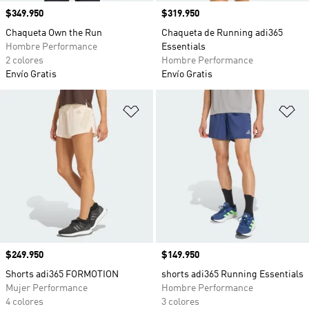
Precio
$349.950
Precio
$319.950
Chaqueta Own the Run
Chaqueta de Running adi365
Hombre Performance
Essentials
2 colores
Hombre Performance
Envío Gratis
Envío Gratis
Añadir a la lista de deseos
Añ
Precio
$249.950
Precio
$149.950
Shorts adi365 FORMOTION
shorts adi365 Running Essentials
Mujer Performance
Hombre Performance
4 colores
3 colores