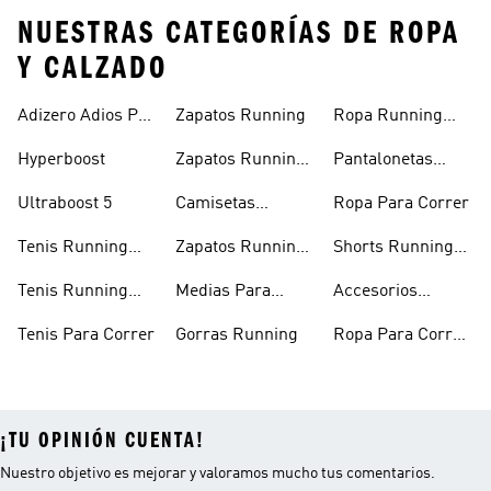
NUESTRAS CATEGORÍAS DE ROPA
Y CALZADO
Adizero Adios Pro
Zapatos Running
Ropa Running
4
Hombre
Hyperboost
Zapatos Running
Pantalonetas
Hombre
Running
Ultraboost 5
Camisetas
Ropa Para Correr
Running
Tenis Running
Zapatos Running
Shorts Running
Mujer
Mujer
Hombre
Tenis Running
Medias Para
Accesorios
Hombre
Correr
Running
Tenis Para Correr
Gorras Running
Ropa Para Correr
Mujer
¡TU OPINIÓN CUENTA!
Nuestro objetivo es mejorar y valoramos mucho tus comentarios.