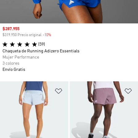
Precio de venta
$287.955
$319.950 Precio original
-10%
Descuento
(59)
Chaqueta de Running Adizero Essentials
Mujer Performance
3 colores
Envío Gratis
Añadir a la lista de deseos
Añ