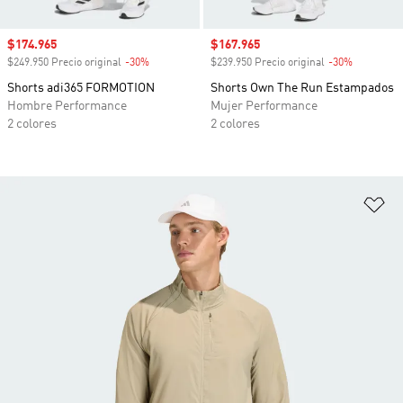
Precio de venta
$174.965
Precio de venta
$167.965
$249.950 Precio original
-30%
Descuento
$239.950 Precio original
-30%
Descuento
Shorts adi365 FORMOTION
Shorts Own The Run Estampados
Hombre Performance
Mujer Performance
2 colores
2 colores
Añ