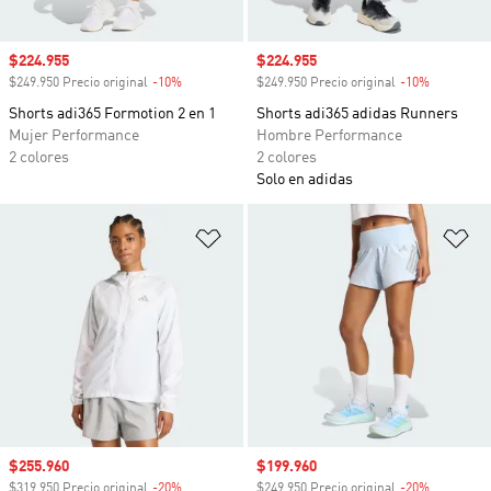
Precio de venta
$224.955
Precio de venta
$224.955
$249.950 Precio original
-10%
Descuento
$249.950 Precio original
-10%
Descuento
Shorts adi365 Formotion 2 en 1
Shorts adi365 adidas Runners
Mujer Performance
Hombre Performance
2 colores
2 colores
Solo en adidas
Añadir a la lista de deseos
Añ
Precio de venta
$255.960
Precio de venta
$199.960
$319.950 Precio original
-20%
Descuento
$249.950 Precio original
-20%
Descuento