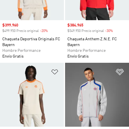
Precio de venta
$399.960
Precio de venta
$384.965
$499.950 Precio original
-20%
Descuento
$549.950 Precio original
-30%
Descuento
Chaqueta Deportiva Originals FC
Chaqueta Anthem Z.N.E. FC
Bayern
Bayern
Hombre Performance
Hombre Performance
Envío Gratis
Envío Gratis
Añadir a la lista de deseos
Añ