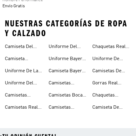
Hombre Performance
Envío Gratis
NUESTRAS CATEGORÍAS DE ROPA
Y CALZADO
Camiseta Del
Uniforme Del
Chaquetas Real
Junior
Manchester
Madrid
Camiseta
Uniforme Bayern
Uniforme De
United
Medellín
Munich
España
Uniforme De La
Camiseta Bayern
Camisetas De
Juventus
Munich
España
Uniforme Del
Camisetas
Gorras Real
Real Madrid
Juventus
Madrid
Camisetas
Camisetas Boca
Chaquetas
Manchester
Juniors
Juventus
Camisetas Real
Camisetas
Camiseta De
United
Madrid
Arsenal
Belgica