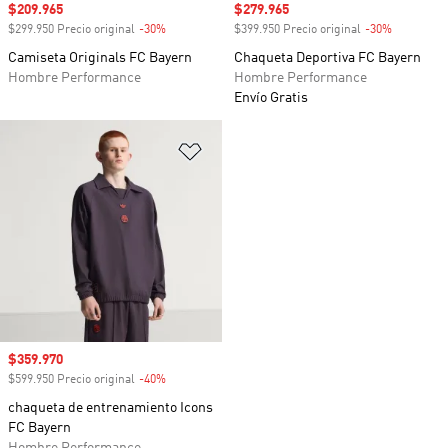
Precio de venta
$209.965
Precio de venta
$279.965
$299.950 Precio original
-30%
Descuento
$399.950 Precio original
-30%
Descuento
Camiseta Originals FC Bayern
Chaqueta Deportiva FC Bayern
Hombre Performance
Hombre Performance
Envío Gratis
Añadir a la lista de deseos
Precio de venta
$359.970
$599.950 Precio original
-40%
Descuento
chaqueta de entrenamiento Icons
FC Bayern