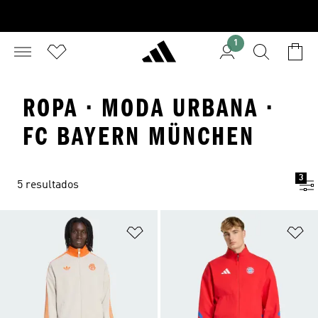
1
ROPA · MODA URBANA ·
FC BAYERN MÜNCHEN
3
5 resultados
Añadir a la lista de deseos
Añ