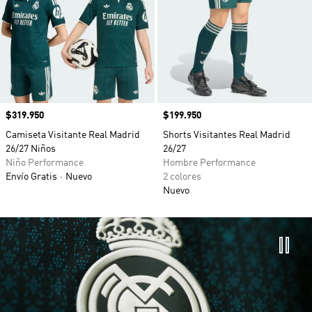
Precio
$319.950
Precio
$199.950
Camiseta Visitante Real Madrid
Shorts Visitantes Real Madrid
26/27 Niños
26/27
Niño Performance
Hombre Performance
Envío Gratis
Nuevo
2 colores
Nuevo