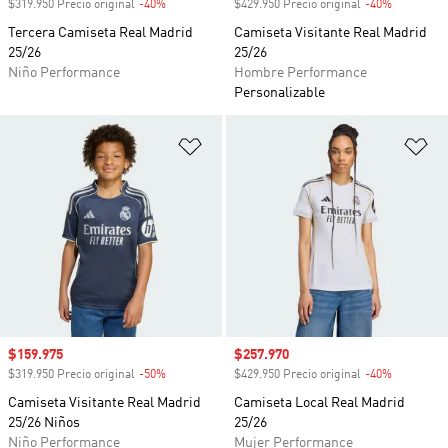
$319.950 Precio original
-40%
Descuento
$429.950 Precio original
-40%
Descuento
Tercera Camiseta Real Madrid
Camiseta Visitante Real Madrid
25/26
25/26
Niño Performance
Hombre Performance
Personalizable
Añadir a la lista de deseos
Añ
Precio de venta
$159.975
Precio de venta
$257.970
$319.950 Precio original
-50%
Descuento
$429.950 Precio original
-40%
Descuento
Camiseta Visitante Real Madrid
Camiseta Local Real Madrid
25/26 Niños
25/26
Niño Performance
Mujer Performance