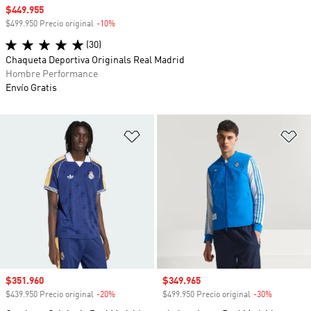
Precio de venta
$449.955
$499.950 Precio original
-10%
Descuento
(30)
Chaqueta Deportiva Originals Real Madrid
Hombre Performance
Envío Gratis
Añadir a la lista de deseos
Añ
Precio de venta
$351.960
Precio de venta
$349.965
$439.950 Precio original
-20%
Descuento
$499.950 Precio original
-30%
Descuento