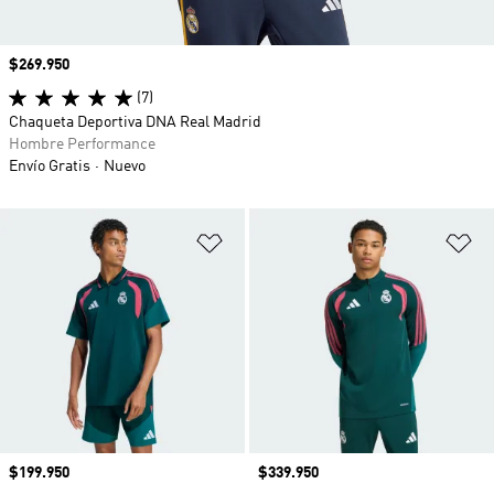
Precio
$269.950
(7)
Chaqueta Deportiva DNA Real Madrid
Hombre Performance
Envío Gratis
Nuevo
Añadir a la lista de deseos
Añ
Precio
$199.950
Precio
$339.950