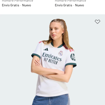
Hombre Performance
Hombre Performance
Envío Gratis
Nuevo
Envío Gratis
Nuevo
Añ