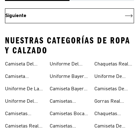
Siguiente
NUESTRAS CATEGORÍAS DE ROPA
Y CALZADO
Camiseta Del
Uniforme Del
Chaquetas Real
Junior
Manchester
Madrid
Camiseta
Uniforme Bayern
Uniforme De
United
Medellín
Munich
España
Uniforme De La
Camiseta Bayern
Camisetas De
Juventus
Munich
España
Uniforme Del
Camisetas
Gorras Real
Real Madrid
Juventus
Madrid
Camisetas
Camisetas Boca
Chaquetas
Manchester
Juniors
Juventus
Camisetas Real
Camisetas
Camiseta De
United
Madrid
Arsenal
Belgica