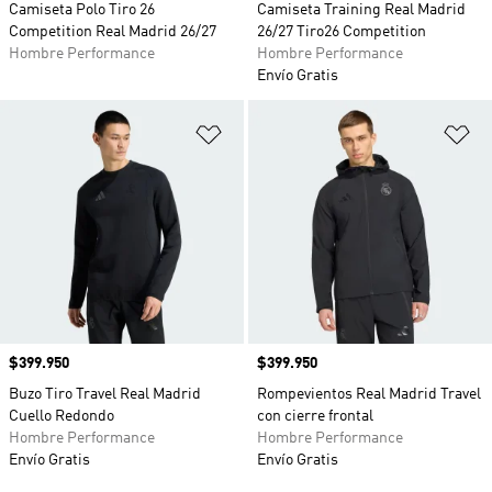
Camiseta Polo Tiro 26
Camiseta Training Real Madrid
Competition Real Madrid 26/27
26/27 Tiro26 Competition
Hombre Performance
Hombre Performance
Envío Gratis
Añadir a la lista de deseos
Añ
Precio
$399.950
Precio
$399.950
Buzo Tiro Travel Real Madrid
Rompevientos Real Madrid Travel
Cuello Redondo
con cierre frontal
Hombre Performance
Hombre Performance
Envío Gratis
Envío Gratis