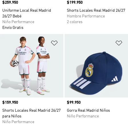
Precio
$259.950
Precio
$199.950
Uniforme Local Real Madrid
Shorts Locales Real Madrid 26/27
26/27 Bebé
Hombre Performance
Niño Performance
2 colores
Envío Gratis
Añadir a la lista de deseos
Añ
Precio
$159.950
Precio
$99.950
Shorts Locales Real Madrid 26/27
Gorra Real Madrid Niños
para Niños
Niño Performance
Niño Performance