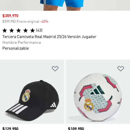
Precio de venta
$359.970
$599.950 Precio original
-40%
Descuento
(43)
Tercera Camiseta Real Madrid 25/26 Versión Jugador
Hombre Performance
Personalizable
Añadir a la lista de deseos
Añ
Precio
$129.950
Precio
$109.950