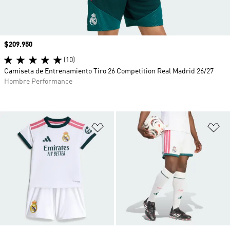
Precio
$209.950
(10)
Camiseta de Entrenamiento Tiro 26 Competition Real Madrid 26/27
Hombre Performance
Añadir a la lista de deseos
Añ