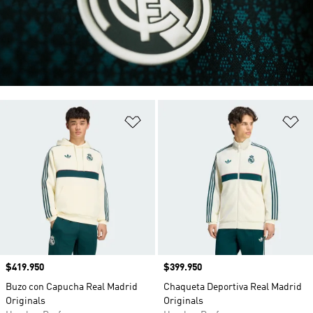
Añadir a la lista de deseos
Añ
Precio
$419.950
Precio
$399.950
Buzo con Capucha Real Madrid
Chaqueta Deportiva Real Madrid
Originals
Originals