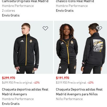
Camiseta Originals Real Madrid
chaleco Icons Real Madrid
Hombre Performance
Hombre Performance
2 colores
Envío Gratis
Envío Gratis
Añadir a la lista de deseos
Añ
Precio de venta
$299.970
Precio de venta
$191.970
$499.950 Precio original
-40%
Descuento
$319.950 Precio original
-40%
Descuento
Chaqueta deportiva adidas Real
Chaqueta Deportiva adidas Real
Madrid Avengers
Madrid Avengers para Niños
Hombre Performance
Niño Performance
Envío Gratis