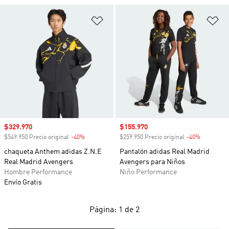
Añadir a la lista de deseos
Añ
Precio de venta
$329.970
Precio de venta
$155.970
$549.950 Precio original
-40%
Descuento
$259.950 Precio original
-40%
Descuento
chaqueta Anthem adidas Z.N.E
Pantalón adidas Real Madrid
Real Madrid Avengers
Avengers para Niños
Hombre Performance
Niño Performance
Envío Gratis
Página: 1 de 2