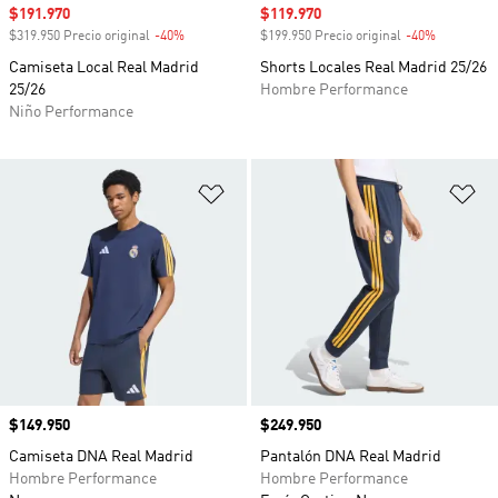
Precio de venta
$191.970
Precio de venta
$119.970
$319.950 Precio original
-40%
Descuento
$199.950 Precio original
-40%
Descuento
Camiseta Local Real Madrid
Shorts Locales Real Madrid 25/26
25/26
Hombre Performance
Niño Performance
Añadir a la lista de deseos
Añ
Precio
$149.950
Precio
$249.950
Camiseta DNA Real Madrid
Pantalón DNA Real Madrid
Hombre Performance
Hombre Performance