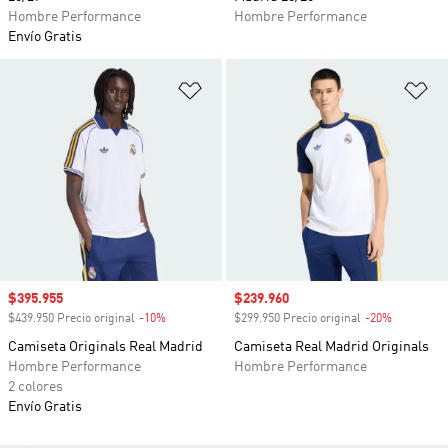
Hombre Performance
Hombre Performance
Envío Gratis
Añadir a la lista de deseos
Añ
Precio de venta
$395.955
Precio de venta
$239.960
$439.950 Precio original
-10%
Descuento
$299.950 Precio original
-20%
Descuento
Camiseta Originals Real Madrid
Camiseta Real Madrid Originals
Hombre Performance
Hombre Performance
2 colores
Envío Gratis