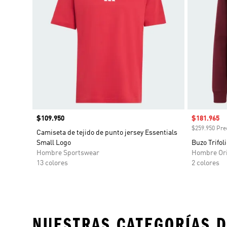
Precio
$109.950
Precio de 
$181.965
$259.950 Prec
Camiseta de tejido de punto jersey Essentials
Small Logo
Buzo Trifol
Hombre Sportswear
Hombre Ori
13 colores
2 colores
NUESTRAS CATEGORÍAS D