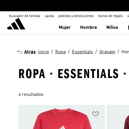
buscador de tiendas
ayuda
pedidos y devoluciones
bonos de regalo
ú
Mujer
Hombre
Niños
Atrás
Inicio
Ropa
Essentials
Granate
Ho
ROPA · ESSENTIALS 
4 resultados
Añadir a la li