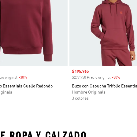
venta
Precio de venta
$195.965
io original
-30%
Descuento
$279.950 Precio original
-30%
Descuent
io Essentials Cuello Redondo
Buzo con Capucha Trifolio Essentia
ginals
Hombre Originals
3 colores
E ROPA Y CALZADO