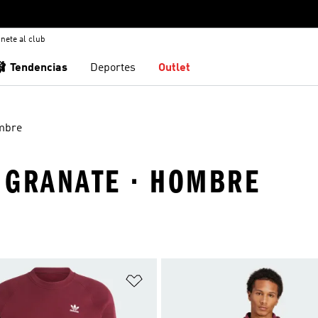
nete al club
🩰 Tendencias
Deportes
Outlet
mbre
· GRANATE · HOMBRE
sta de deseos
Añadir a la lista de deseos