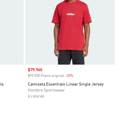
Precio de venta
$79.960
o
$99.950 Precio original
-20%
Descuento
ls
Camiseta Essentials Linear Single Jersey
Hombre Sportswear
6 colores