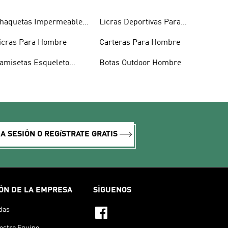
haquetas Impermeables
Licras Deportivas Para
ombre
Hombre
icras Para Hombre
Carteras Para Hombre
amisetas Esqueleto
Botas Outdoor Hombre
ombre
IA SESIÓN O REGíSTRATE GRATIS
ÓN DE LA EMPRESA
SÍGUENOS
das
estro Equipo