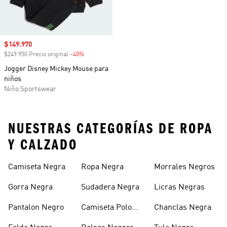
Precio de venta
$149.970
$249.950 Precio original
-40%
Descuento
Jogger Disney Mickey Mouse para
niños
Niño Sportswear
NUESTRAS CATEGORÍAS DE ROPA
Y CALZADO
Camiseta Negra
Ropa Negra
Morrales Negros
Gorra Negra
Sudadera Negra
Licras Negras
Pantalon Negro
Camiseta Polo
Chanclas Negra
Negra