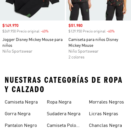
Precio de venta
$149.970
Precio de venta
$51.980
$249.950 Precio original
-40%
Descuento
$129.950 Precio original
-60%
Descuento
Jogger Disney Mickey Mouse para
Camiseta para niños Disney
niños
Mickey Mouse
Niño Sportswear
Niño Sportswear
2 colores
NUESTRAS CATEGORÍAS DE ROPA
Y CALZADO
Camiseta Negra
Ropa Negra
Morrales Negros
Gorra Negra
Sudadera Negra
Licras Negras
Pantalon Negro
Camiseta Polo
Chanclas Negra