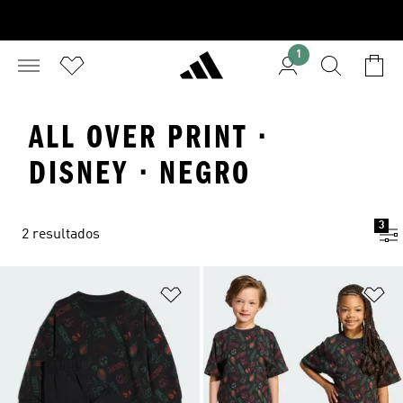
1
ALL OVER PRINT ·
DISNEY · NEGRO
3
2 resultados
Añadir a la lista de deseos
Añ