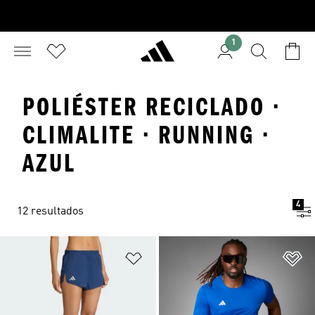
1
POLIÉSTER RECICLADO ·
CLIMALITE · RUNNING ·
AZUL
4
12 resultados
Añadir a la lista de deseos
Añ