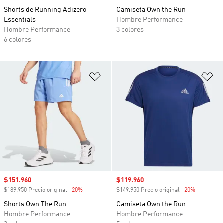
Shorts de Running Adizero
Camiseta Own the Run
Essentials
Hombre Performance
Hombre Performance
3 colores
6 colores
Añadir a la lista de deseos
Añ
Precio de venta
$151.960
Precio de venta
$119.960
$189.950 Precio original
-20%
Descuento
$149.950 Precio original
-20%
Descuento
Shorts Own The Run
Camiseta Own the Run
Hombre Performance
Hombre Performance