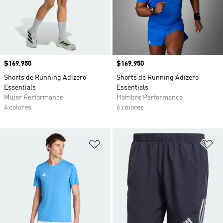
Precio
$169.950
Precio
$169.950
Shorts de Running Adizero
Shorts de Running Adizero
Essentials
Essentials
Mujer Performance
Hombre Performance
4 colores
6 colores
Añadir a la lista de deseos
Añ