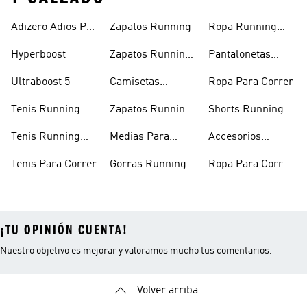
Adizero Adios Pro
Zapatos Running
Ropa Running
4
Hombre
Hyperboost
Zapatos Running
Pantalonetas
Hombre
Running
Ultraboost 5
Camisetas
Ropa Para Correr
Running
Tenis Running
Zapatos Running
Shorts Running
Mujer
Mujer
Hombre
Tenis Running
Medias Para
Accesorios
Hombre
Correr
Running
Tenis Para Correr
Gorras Running
Ropa Para Correr
Mujer
¡TU OPINIÓN CUENTA!
Nuestro objetivo es mejorar y valoramos mucho tus comentarios.
Volver arriba