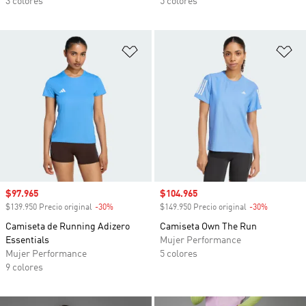
3 colores
5 colores
Añadir a la lista de deseos
Añ
Precio de venta
$97.965
Precio de venta
$104.965
$139.950 Precio original
-30%
Descuento
$149.950 Precio original
-30%
Descuento
Camiseta de Running Adizero
Camiseta Own The Run
Essentials
Mujer Performance
Mujer Performance
5 colores
9 colores