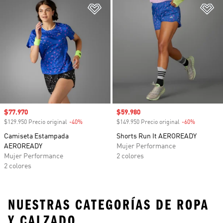
Añadir a la lista de deseos
Añ
Precio de venta
$77.970
Precio de venta
$59.980
$129.950 Precio original
-40%
Descuento
$149.950 Precio original
-60%
Descuento
Camiseta Estampada
Shorts Run It AEROREADY
AEROREADY
Mujer Performance
Mujer Performance
2 colores
2 colores
NUESTRAS CATEGORÍAS DE ROPA
Y CALZADO