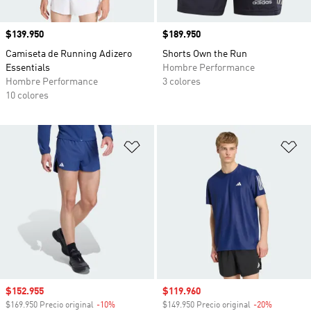
Precio
$139.950
Precio
$189.950
Camiseta de Running Adizero
Shorts Own the Run
Essentials
Hombre Performance
Hombre Performance
3 colores
10 colores
Añadir a la lista de deseos
Añ
Precio de venta
$152.955
Precio de venta
$119.960
$169.950 Precio original
-10%
Descuento
$149.950 Precio original
-20%
Descuento