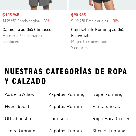
Precio de venta
$125.965
Precio de venta
$90.965
$179.950 Precio original
-30%
Descuento
$129.950 Precio original
-30%
Descuento
Camiseta adi365 Climacool
Camiseta de Running adi365
Hombre Performance
Essentials
5 colores
Mujer Performance
7 colores
NUESTRAS CATEGORÍAS DE ROPA
Y CALZADO
Adizero Adios Pro
Zapatos Running
Ropa Running
4
Hombre
Hyperboost
Zapatos Running
Pantalonetas
Hombre
Running
Ultraboost 5
Camisetas
Ropa Para Correr
Running
Tenis Running
Zapatos Running
Shorts Running