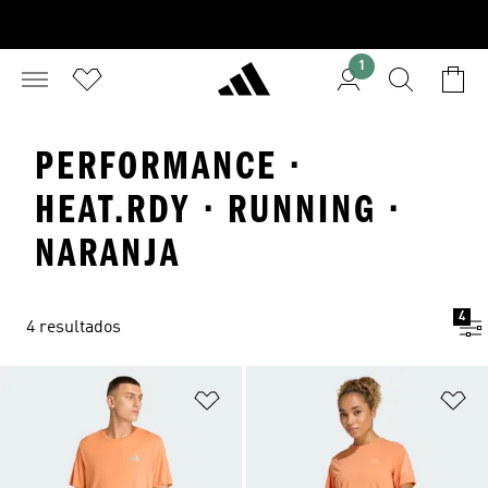
1
PERFORMANCE ·
HEAT.RDY · RUNNING ·
NARANJA
4
4 resultados
Añadir a la lista de deseos
Añ