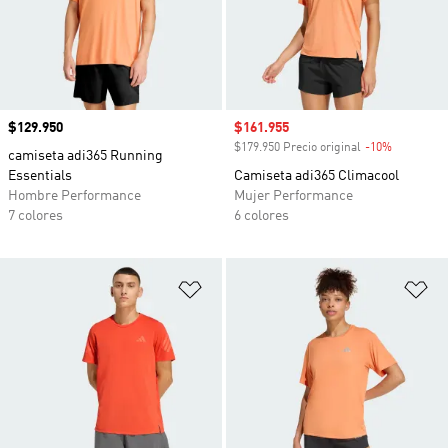
Precio
$129.950
Precio de venta
$161.955
$179.950 Precio original
-10%
Descuento
camiseta adi365 Running
Essentials
Camiseta adi365 Climacool
Hombre Performance
Mujer Performance
7 colores
6 colores
Añadir a la lista de deseos
Añ