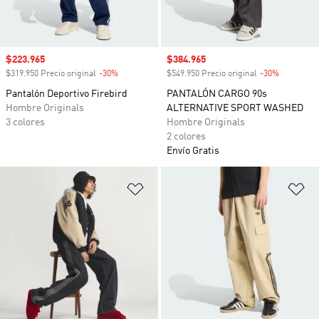
Precio de venta
$223.965
Precio de venta
$384.965
$319.950 Precio original
-30%
Descuento
$549.950 Precio original
-30%
Descuento
Pantalón Deportivo Firebird
PANTALÓN CARGO 90s
Hombre Originals
ALTERNATIVE SPORT WASHED
3 colores
Hombre Originals
2 colores
Envío Gratis
Añadir a la lista de deseos
Añ