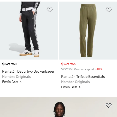
Añadir a la lista de deseos
Añ
Precio
$349.950
Precio de venta
$269.955
$299.950 Precio original
-10%
Descuento
Pantalón Deportivo Beckenbauer
Hombre Originals
Pantalón Trifolio Essentials
Envío Gratis
Hombre Originals
Envío Gratis
Añ