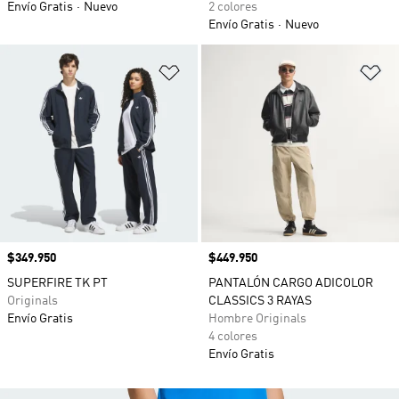
Envío Gratis
Nuevo
2 colores
Envío Gratis
Nuevo
Añadir a la lista de deseos
Añ
Precio
$349.950
Precio
$449.950
SUPERFIRE TK PT
PANTALÓN CARGO ADICOLOR
Originals
CLASSICS 3 RAYAS
Envío Gratis
Hombre Originals
4 colores
Envío Gratis