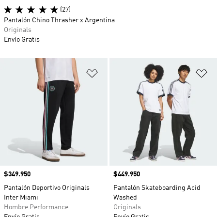
(27)
Pantalón Chino Thrasher x Argentina
Originals
Envío Gratis
Añadir a la lista de deseos
Añ
Precio
$349.950
Precio
$449.950
Pantalón Deportivo Originals
Pantalón Skateboarding Acid
Inter Miami
Washed
Hombre Performance
Originals