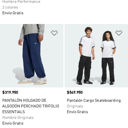
Hombre Performance
2 colores
Envío Gratis
Añadir a la lista de deseos
Añ
Precio
$319.950
Precio
$549.950
PANTALÓN HOLGADO DE
Pantalón Cargo Skateboarding
ALGODÓN PERCHADO TRIFOLIO
Originals
ESSENTIALS
Envío Gratis
Hombre Originals
Envío Gratis