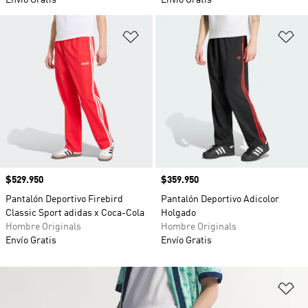
Envío Gratis
Envío Gratis
Añadir a la lista de deseos
Añ
Precio
$529.950
Precio
$359.950
Pantalón Deportivo Firebird
Pantalón Deportivo Adicolor
Classic Sport adidas x Coca-Cola
Holgado
Hombre Originals
Hombre Originals
Envío Gratis
Envío Gratis
Añ