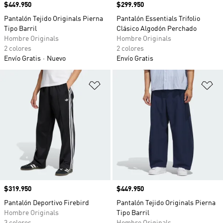
Precio
$449.950
Precio
$299.950
Pantalón Tejido Originals Pierna
Pantalón Essentials Trifolio
Tipo Barril
Clásico Algodón Perchado
Hombre Originals
Hombre Originals
2 colores
2 colores
Envío Gratis
Nuevo
Envío Gratis
Añadir a la lista de deseos
Añ
Precio
$319.950
Precio
$449.950
Pantalón Deportivo Firebird
Pantalón Tejido Originals Pierna
Hombre Originals
Tipo Barril