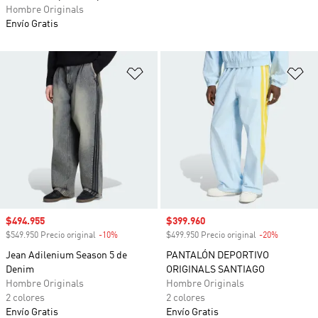
Hombre Originals
Envío Gratis
Añadir a la lista de deseos
Añ
Precio de venta
$494.955
Precio de venta
$399.960
$549.950 Precio original
-10%
Descuento
$499.950 Precio original
-20%
Descuento
Jean Adilenium Season 5 de
PANTALÓN DEPORTIVO
Denim
ORIGINALS SANTIAGO
Hombre Originals
Hombre Originals
2 colores
2 colores
Envío Gratis
Envío Gratis