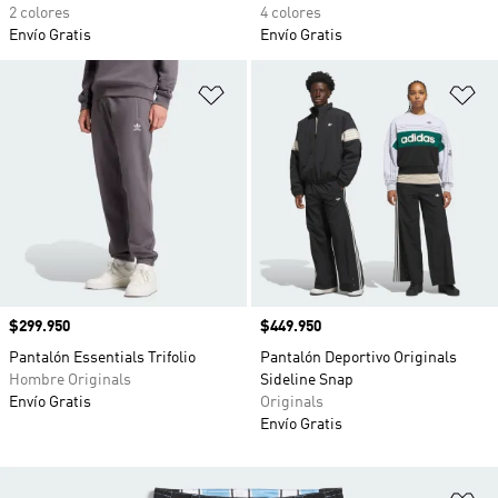
2 colores
4 colores
Envío Gratis
Envío Gratis
Añadir a la lista de deseos
Añ
Precio
$299.950
Precio
$449.950
Pantalón Essentials Trifolio
Pantalón Deportivo Originals
Hombre Originals
Sideline Snap
Envío Gratis
Originals
Envío Gratis
Añ