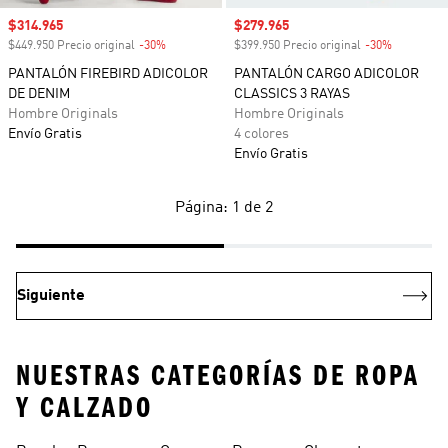
Precio de venta
$314.965
Precio de venta
$279.965
$449.950 Precio original
-30%
Descuento
$399.950 Precio original
-30%
Descuento
PANTALÓN FIREBIRD ADICOLOR
PANTALÓN CARGO ADICOLOR
DE DENIM
CLASSICS 3 RAYAS
Hombre Originals
Hombre Originals
Envío Gratis
4 colores
Envío Gratis
Página: 1 de 2
Siguiente
NUESTRAS CATEGORÍAS DE ROPA
Y CALZADO