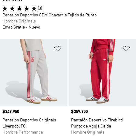
(3)
Pantalón Deportivo CDM Chavarria Tejido de Punto
Hombre Originals
Envío Gratis
Nuevo
Añadir a la lista de deseos
Añ
Precio
$349.950
Precio
$359.950
Pantalón Deportivo Originals
Pantalón Deportivo Firebird
Liverpool FC
Punto de Aguja Caída
Hombre Performance
Hombre Originals