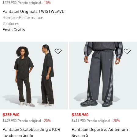
$579.950 Precio original
-10%
Descuento
Pantalón Originals TWISTWEAVE
Hombre Performance
2 colores
Envío Gratis
Añadir a la lista de deseos
Añ
Precio de venta
$359.960
Precio de venta
$335.960
$449.950 Precio original
-20%
Descuento
$419.950 Precio original
-20%
Descuento
Pantalón Skateboarding x KDR
Pantalón Deportivo Adilenium
lavado con ácido
Season 5