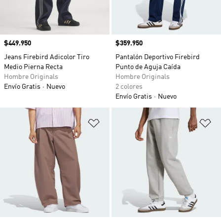
Precio
$449.950
Precio
$359.950
Jeans Firebird Adicolor Tiro
Pantalón Deportivo Firebird
Medio Pierna Recta
Punto de Aguja Caída
Hombre Originals
Hombre Originals
Envío Gratis
Nuevo
2 colores
Envío Gratis
Nuevo
Añadir a la lista de deseos
Añ