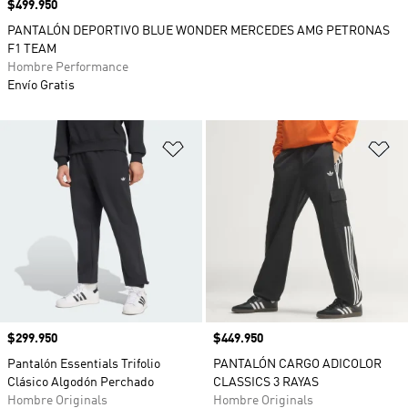
Precio
$499.950
PANTALÓN DEPORTIVO BLUE WONDER MERCEDES AMG PETRONAS
F1 TEAM
Hombre Performance
Envío Gratis
Añadir a la lista de deseos
Añ
Precio
$299.950
Precio
$449.950
Pantalón Essentials Trifolio
PANTALÓN CARGO ADICOLOR
Clásico Algodón Perchado
CLASSICS 3 RAYAS
Hombre Originals
Hombre Originals