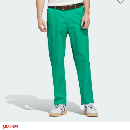
Precio de venta
$521.955