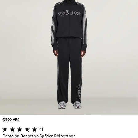
Precio
$799.950
(4)
Pantalón Deportivo Sp5der Rhinestone