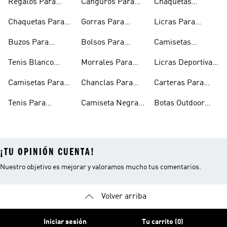
Regalos Para
Canguros Para
Chaquetas
Hombres
Hombre
Impermeables
Chaquetas Para
Gorras Para
Licras Para
Hombre
Hombre
Hombres
Hombre
Buzos Para
Bolsos Para
Camisetas
Hombre
Hombre
Esqueleto
Tenis Blanco
Morrales Para
Licras Deportivas
Hombre
Hombre
Hombre
Para Hombre
Camisetas Para
Chanclas Para
Carteras Para
Hombre
Hombre
Hombre
Tenis Para
Camiseta Negra
Botas Outdoor
Hombre
Hombre
Hombre
¡TU OPINIÓN CUENTA!
Nuestro objetivo es mejorar y valoramos mucho tus comentarios.
Volver arriba
Iniciar sesión
Tu carrito (0)