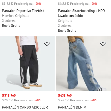
$319.950 Precio original
-20%
Descuento
$449.950 Precio original
-20%
Descuento
Pantalón Deportivo Firebird
Pantalón Skateboarding x KDR
Hombre Originals
lavado con ácido
3 colores
Originals
Envío Gratis
2 colores
Envío Gratis
Añadir a la lista de deseos
Añ
Precio de venta
$319.960
Precio de venta
$439.960
$399.950 Precio original
-20%
Descuento
$549.950 Precio original
-20%
Descuento
PANTALÓN CARGO ADICOLOR
PANTALÓN DENIM