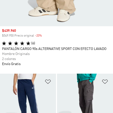
Precio de venta
$439.960
$549.950 Precio original
-20%
Descuento
(6)
PANTALÓN CARGO 90s ALTERNATIVE SPORT CON EFECTO LAVADO
Hombre Originals
2 colores
Envío Gratis
Añadir a la lista de deseos
Añ