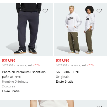
Añadir a la lista de deseos
Añ
Precio de venta
$319.960
Precio de venta
$319.960
$399.950 Precio original
-20%
Descuento
$399.950 Precio original
-20%
Descuento
Pantalón Premium Essentials
SKT CHINO PNT
puño abierto
Originals
Hombre Originals
Envío Gratis
2 colores
Envío Gratis
Añ