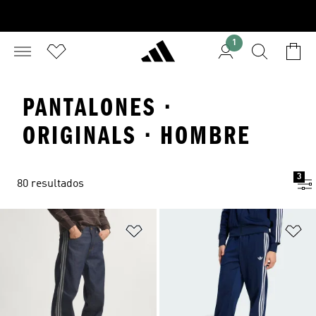
1
PANTALONES ·
ORIGINALS · HOMBRE
3
80 resultados
Añadir a la lista de deseos
Añ