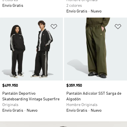
3 colores
Hombre Originals
Envío Gratis
2 colores
Envío Gratis
Nuevo
Añadir a la lista de deseos
Añ
Precio
$499.950
Precio
$359.950
Pantalón Deportivo
Pantalón Adicolor SST Sarga de
Skateboarding Vintage Superfire
Algodón
Originals
Hombre Originals
Envío Gratis
Nuevo
Envío Gratis
Nuevo