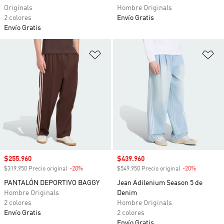
Originals
Hombre Originals
2 colores
Envío Gratis
Envío Gratis
Añadir a la lista de deseos
Añ
Precio de venta
$255.960
Precio de venta
$439.960
$319.950 Precio original
-20%
Descuento
$549.950 Precio original
-20%
Descuento
PANTALÓN DEPORTIVO BAGGY
Jean Adilenium Season 5 de
Hombre Originals
Denim
2 colores
Hombre Originals
Envío Gratis
2 colores
Envío Gratis