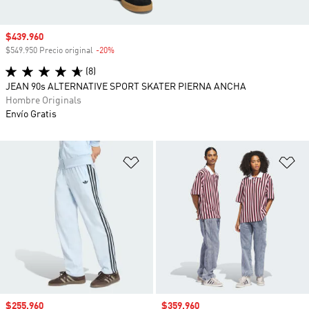
Precio de venta
$439.960
$549.950 Precio original
-20%
Descuento
(8)
JEAN 90s ALTERNATIVE SPORT SKATER PIERNA ANCHA
Hombre Originals
Envío Gratis
Añadir a la lista de deseos
Añ
Precio de venta
$255.960
Precio de venta
$359.960