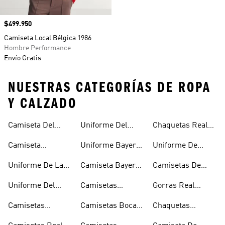
Precio
$499.950
Camiseta Local Bélgica 1986
Hombre Performance
Envío Gratis
NUESTRAS CATEGORÍAS DE ROPA
Y CALZADO
Camiseta Del
Uniforme Del
Chaquetas Real
Junior
Manchester
Madrid
Camiseta
Uniforme Bayern
Uniforme De
United
Medellín
Munich
España
Uniforme De La
Camiseta Bayern
Camisetas De
Juventus
Munich
España
Uniforme Del
Camisetas
Gorras Real
Real Madrid
Juventus
Madrid
Camisetas
Camisetas Boca
Chaquetas
Manchester
Juniors
Juventus