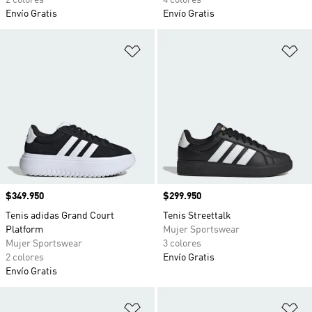
2 colores
4 colores
Envío Gratis
Envío Gratis
Añadir a la lista de deseos
Añ
Precio
$349.950
Precio
$299.950
Tenis adidas Grand Court
Tenis Streettalk
Platform
Mujer Sportswear
Mujer Sportswear
3 colores
2 colores
Envío Gratis
Envío Gratis
Añadir a la lista de deseos
Añ