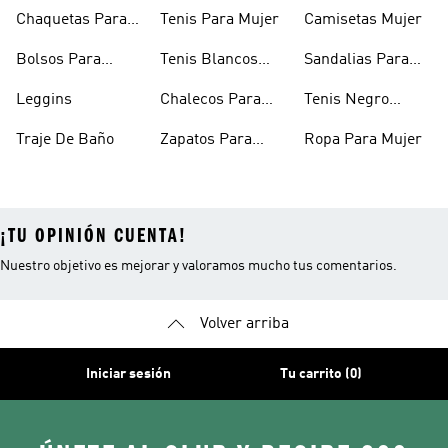
Niñas
Chaquetas Para
Tenis Para Mujer
Camisetas Mujer
Mujer
Bolsos Para
Tenis Blancos
Sandalias Para
Mujer
Para Mujer
Niñas
Leggins
Chalecos Para
Tenis Negro
Mujer
Mujer
Traje De Baño
Zapatos Para
Ropa Para Mujer
Mujer
¡TU OPINIÓN CUENTA!
Nuestro objetivo es mejorar y valoramos mucho tus comentarios.
Volver arriba
Iniciar sesión
Tu carrito (0)