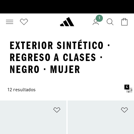
1
EXTERIOR SINTÉTICO ·
REGRESO A CLASES ·
NEGRO · MUJER
4
12 resultados
Añadir a la lista de deseos
Añ