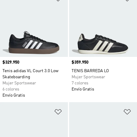
Precio
$329.950
Precio
$359.950
Tenis adidas VL Court 3.0 Low
TENIS BARREDA LO
Skateboarding
Mujer Sportswear
Mujer Sportswear
7 colores
6 colores
Envío Gratis
Envío Gratis
Añadir a la lista de deseos
Añ