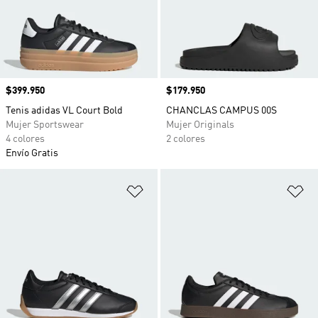
Precio
$399.950
Precio
$179.950
Tenis adidas VL Court Bold
CHANCLAS CAMPUS 00S
Mujer Sportswear
Mujer Originals
4 colores
2 colores
Envío Gratis
Añadir a la lista de deseos
Añ