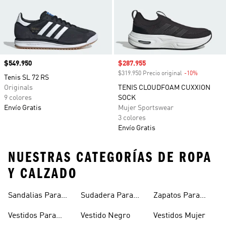
Precio
$549.950
Precio de venta
$287.955
$319.950 Precio original
-10%
Descuento
Tenis SL 72 RS
Originals
TENIS CLOUDFOAM CUXXION
9 colores
SOCK
Envío Gratis
Mujer Sportswear
3 colores
Envío Gratis
NUESTRAS CATEGORÍAS DE ROPA
Y CALZADO
Sandalias Para
Sudadera Para
Zapatos Para
Mujer
Mujer
Niñas
Vestidos Para
Vestido Negro
Vestidos Mujer