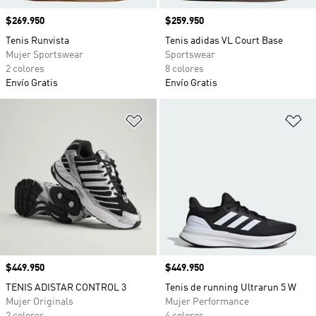
Precio
$269.950
Precio
$259.950
Tenis Runvista
Tenis adidas VL Court Base
Mujer Sportswear
Sportswear
2 colores
8 colores
Envío Gratis
Envío Gratis
Añadir a la lista de deseos
Añ
Precio
$449.950
Precio
$449.950
TENIS ADISTAR CONTROL 3
Tenis de running Ultrarun 5 W
Mujer Originals
Mujer Performance