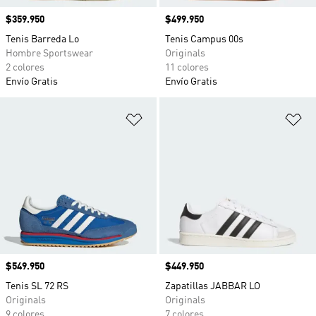
Precio
$359.950
Precio
$499.950
Tenis Barreda Lo
Tenis Campus 00s
Hombre Sportswear
Originals
2 colores
11 colores
Envío Gratis
Envío Gratis
Añadir a la lista de deseos
Añ
Precio
$549.950
Precio
$449.950
Tenis SL 72 RS
Zapatillas JABBAR LO
Originals
Originals
9 colores
7 colores