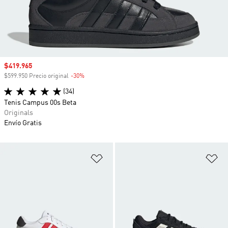
Precio de venta
$419.965
$599.950 Precio original
-30%
Descuento
(34)
Tenis Campus 00s Beta
Originals
Envío Gratis
Añadir a la lista de deseos
Añ