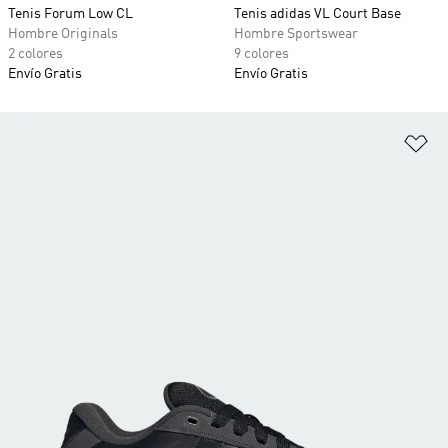
Tenis Forum Low CL
Tenis adidas VL Court Base
Hombre Originals
Hombre Sportswear
2 colores
9 colores
Envío Gratis
Envío Gratis
Añ