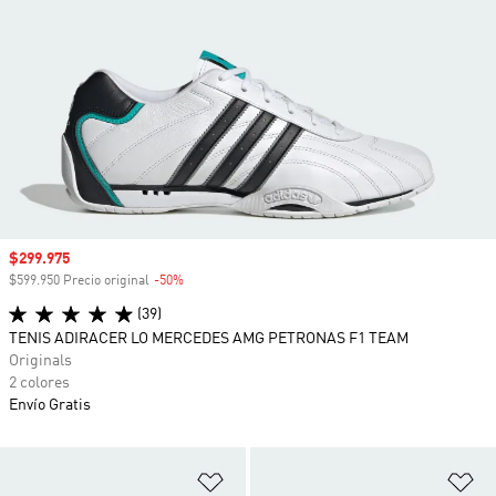
Precio de venta
$299.975
$599.950 Precio original
-50%
Descuento
(39)
TENIS ADIRACER LO MERCEDES AMG PETRONAS F1 TEAM
Originals
2 colores
Envío Gratis
Añadir a la lista de deseos
Añ