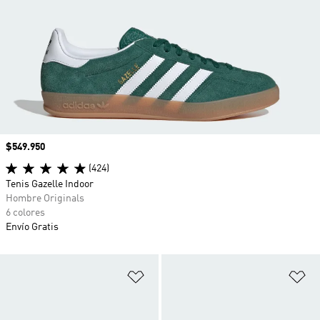
Precio
$549.950
(424)
Tenis Gazelle Indoor
Hombre Originals
6 colores
Envío Gratis
Añadir a la lista de deseos
Añ