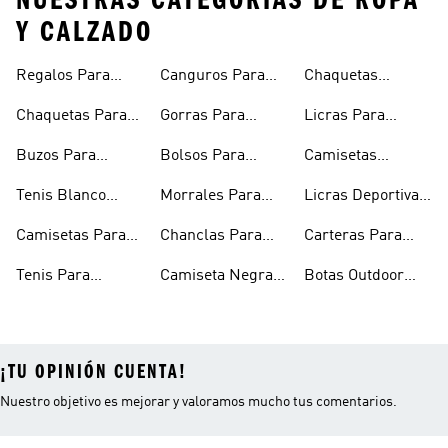
NUESTRAS CATEGORÍAS DE ROPA
Y CALZADO
Regalos Para
Canguros Para
Chaquetas
Hombres
Hombre
Impermeables
Chaquetas Para
Gorras Para
Licras Para
Hombre
Hombre
Hombres
Hombre
Buzos Para
Bolsos Para
Camisetas
Hombre
Hombre
Esqueleto
Tenis Blanco
Morrales Para
Licras Deportivas
Hombre
Hombre
Hombre
Para Hombre
Camisetas Para
Chanclas Para
Carteras Para
Hombre
Hombre
Hombre
Tenis Para
Camiseta Negra
Botas Outdoor
Hombre
Hombre
Hombre
¡TU OPINIÓN CUENTA!
Nuestro objetivo es mejorar y valoramos mucho tus comentarios.