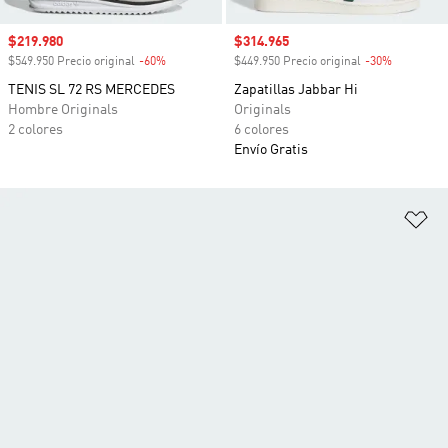
Precio de venta
$219.980
Precio de venta
$314.965
$549.950 Precio original
-60%
Descuento
$449.950 Precio original
-30%
Descuento
TENIS SL 72 RS MERCEDES
Zapatillas Jabbar Hi
Hombre Originals
Originals
2 colores
6 colores
Envío Gratis
Añ