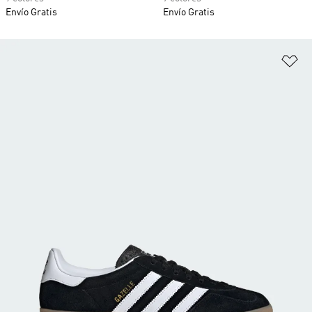
Envío Gratis
Envío Gratis
Añ