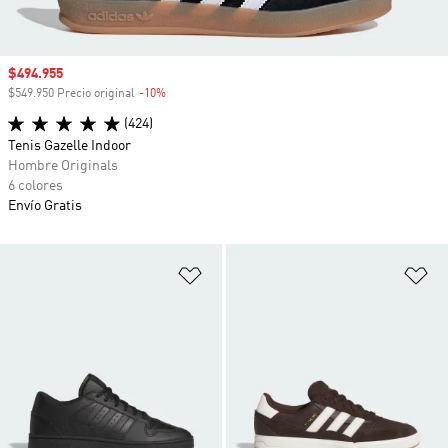
Precio de venta
$494.955
$549.950 Precio original
-10%
Descuento
(424)
Tenis Gazelle Indoor
Hombre Originals
6 colores
Envío Gratis
Añadir a la lista de deseos
Añ