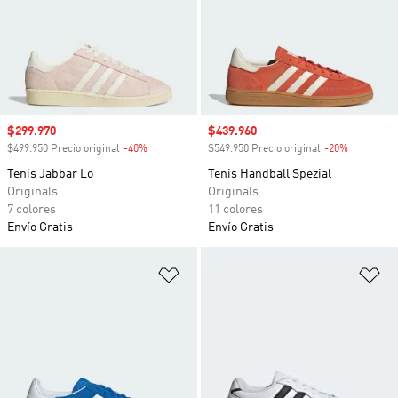
Precio de venta
$299.970
Precio de venta
$439.960
$499.950 Precio original
-40%
Descuento
$549.950 Precio original
-20%
Descuento
Tenis Jabbar Lo
Tenis Handball Spezial
Originals
Originals
7 colores
11 colores
Envío Gratis
Envío Gratis
Añadir a la lista de deseos
Añ