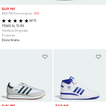
Precio de venta
$439.960
$549.950 Precio original
-20%
Descuento
(817)
TENIS SL 72 RS
Hombre Originals
9 colores
Envío Gratis
Añadir a la lista de deseos
Añ