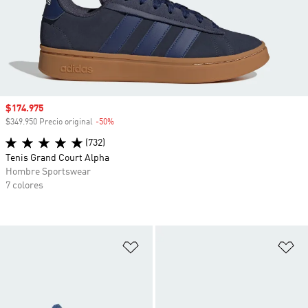
Precio de venta
$174.975
$349.950 Precio original
-50%
Descuento
(732)
Tenis Grand Court Alpha
Hombre Sportswear
7 colores
Añadir a la lista de deseos
Añ