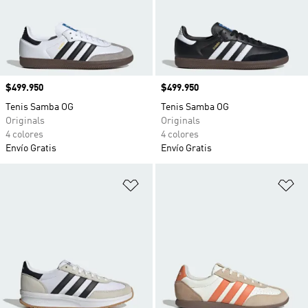
Precio
$499.950
Precio
$499.950
Tenis Samba OG
Tenis Samba OG
Originals
Originals
4 colores
4 colores
Envío Gratis
Envío Gratis
Añadir a la lista de deseos
Añ