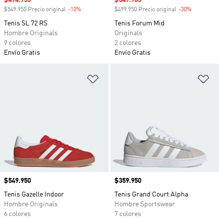
Precio de venta
$494.955
Precio de venta
$349.965
$549.950 Precio original
-10%
Descuento
$499.950 Precio original
-30%
Descuento
Tenis SL 72 RS
Tenis Forum Mid
Hombre Originals
Originals
9 colores
2 colores
Envío Gratis
Envío Gratis
Añadir a la lista de deseos
Añ
Precio
$549.950
Precio
$359.950
Tenis Gazelle Indoor
Tenis Grand Court Alpha
Hombre Originals
Hombre Sportswear
6 colores
7 colores