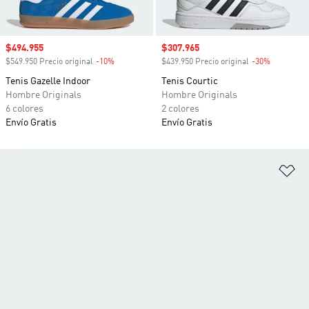
Precio de venta
$494.955
Precio de venta
$307.965
$549.950 Precio original
-10%
Descuento
$439.950 Precio original
-30%
Descuento
Tenis Gazelle Indoor
Tenis Courtic
Hombre Originals
Hombre Originals
6 colores
2 colores
Envío Gratis
Envío Gratis
Añ