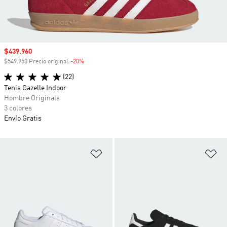
Precio de venta
$439.960
$549.950 Precio original
-20%
Descuento
(22)
Tenis Gazelle Indoor
Hombre Originals
3 colores
Envío Gratis
Añadir a la lista de deseos
Añ