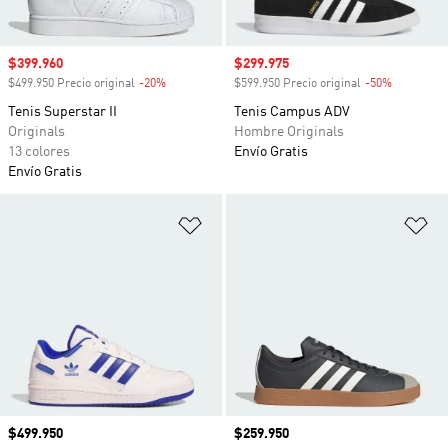
Precio de venta
$399.960
Precio de venta
$299.975
$499.950 Precio original
-20%
Descuento
$599.950 Precio original
-50%
Descuento
Tenis Superstar II
Tenis Campus ADV
Originals
Hombre Originals
13 colores
Envío Gratis
Envío Gratis
Añadir a la lista de deseos
Añ
Precio
$499.950
Precio
$259.950