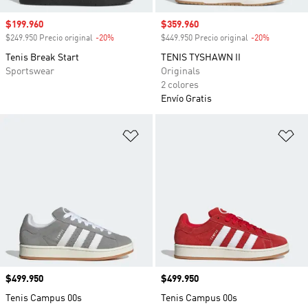
Precio de venta
$199.960
Precio de venta
$359.960
$249.950 Precio original
-20%
Descuento
$449.950 Precio original
-20%
Descuento
Tenis Break Start
TENIS TYSHAWN II
Sportswear
Originals
2 colores
Envío Gratis
Añadir a la lista de deseos
Añ
Precio
$499.950
Precio
$499.950
Tenis Campus 00s
Tenis Campus 00s