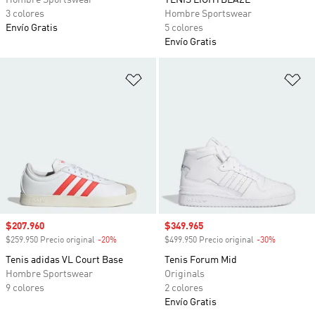
Hombre Sportswear
TENIS LIGHTBLAZE
3 colores
Hombre Sportswear
Envío Gratis
5 colores
Envío Gratis
Añadir a la lista de deseos
Añ
Precio de venta
$207.960
Precio de venta
$349.965
$259.950 Precio original
-20%
Descuento
$499.950 Precio original
-30%
Descuento
Tenis adidas VL Court Base
Tenis Forum Mid
Hombre Sportswear
Originals
9 colores
2 colores
Envío Gratis