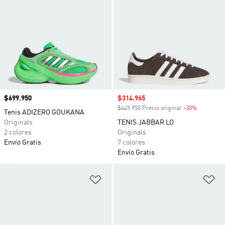
Precio
$699.950
Precio de venta
$314.965
$449.950 Precio original
-30%
Descuento
Tenis ADIZERO GOUKANA
Originals
TENIS JABBAR LO
2 colores
Originals
Envío Gratis
7 colores
Envío Gratis
Añadir a la lista de deseos
Añ