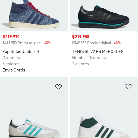
Precio de venta
$299.970
Precio de venta
$219.980
$499.950 Precio original
-40%
Descuento
$549.950 Precio original
-60%
Descuento
Zapatillas Jabbar Hi
TENIS SL 72 RS MERCEDES
Originals
Hombre Originals
6 colores
2 colores
Envío Gratis
Añadir a la lista de deseos
Añ