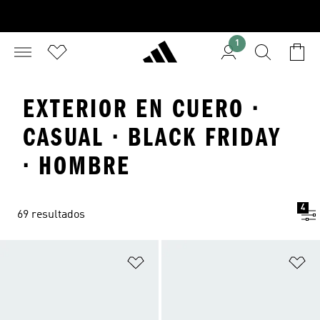
1
EXTERIOR EN CUERO ·
CASUAL · BLACK FRIDAY
· HOMBRE
4
69 resultados
Añadir a la lista de deseos
Añ