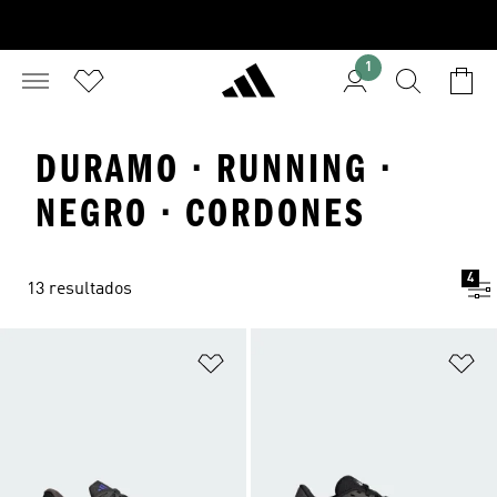
1
DURAMO · RUNNING ·
NEGRO · CORDONES
4
13 resultados
Añadir a la lista de deseos
Añ