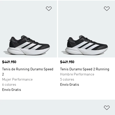
Añadir a la lista de deseos
Añ
Precio
$449.950
Precio
$449.950
Tenis de Running Duramo Speed
Tenis Duramo Speed 2 Running
2
Hombre Performance
Mujer Performance
5 colores
6 colores
Envío Gratis
Envío Gratis
Añ