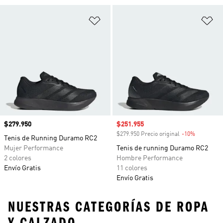
Añadir a la lista de deseos
Añ
Precio
$279.950
Precio de venta
$251.955
$279.950 Precio original
-10%
Descuento
Tenis de Running Duramo RC2
Mujer Performance
Tenis de running Duramo RC2
2 colores
Hombre Performance
Envío Gratis
11 colores
Envío Gratis
NUESTRAS CATEGORÍAS DE ROPA