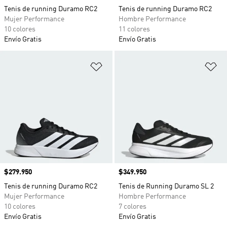
Tenis de running Duramo RC2
Tenis de running Duramo RC2
Mujer Performance
Hombre Performance
10 colores
11 colores
Envío Gratis
Envío Gratis
Añadir a la lista de deseos
Añ
Precio
$279.950
Precio
$349.950
Tenis de running Duramo RC2
Tenis de Running Duramo SL 2
Mujer Performance
Hombre Performance
10 colores
7 colores
Envío Gratis
Envío Gratis