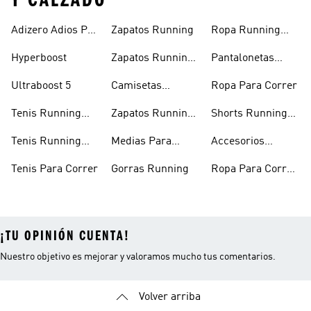
Y CALZADO
Adizero Adios Pro
Zapatos Running
Ropa Running
4
Hombre
Hyperboost
Zapatos Running
Pantalonetas
Hombre
Running
Ultraboost 5
Camisetas
Ropa Para Correr
Running
Tenis Running
Zapatos Running
Shorts Running
Mujer
Mujer
Hombre
Tenis Running
Medias Para
Accesorios
Hombre
Correr
Running
Tenis Para Correr
Gorras Running
Ropa Para Correr
Mujer
¡TU OPINIÓN CUENTA!
Nuestro objetivo es mejorar y valoramos mucho tus comentarios.
Volver arriba