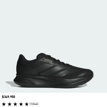
Precio
$349.950
(1044)