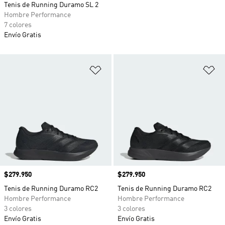
Tenis de Running Duramo SL 2
Hombre Performance
7 colores
Envío Gratis
Añadir a la lista de deseos
Añ
Precio
$279.950
Precio
$279.950
Tenis de Running Duramo RC2
Tenis de Running Duramo RC2
Hombre Performance
Hombre Performance
3 colores
3 colores
Envío Gratis
Envío Gratis