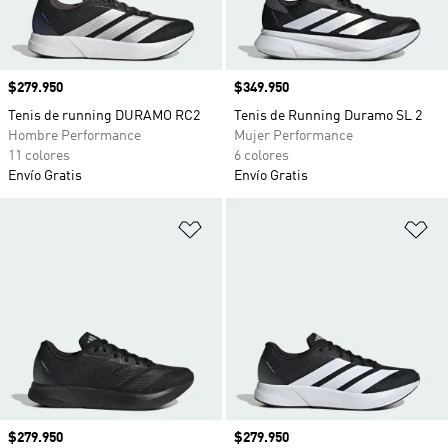
Precio
$279.950
Precio
$349.950
Tenis de running DURAMO RC2
Tenis de Running Duramo SL 2
Hombre Performance
Mujer Performance
11 colores
6 colores
Envío Gratis
Envío Gratis
Añadir a la lista de deseos
Añ
Precio
$279.950
Precio
$279.950