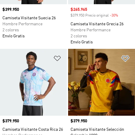
Precio
$399.950
Precio de venta
$265.965
$379.950 Precio original
-30%
Descuento
Camiseta Visitante Suecia 26
Hombre Performance
Camiseta Visitante Grecia 26
2 colores
Hombre Performance
Envío Gratis
2 colores
Envío Gratis
Añadir a la lista de deseos
Añ
Precio
$379.950
Precio
$379.950
Camiseta Visitante Costa Rica 26
Camiseta Visitante Selección