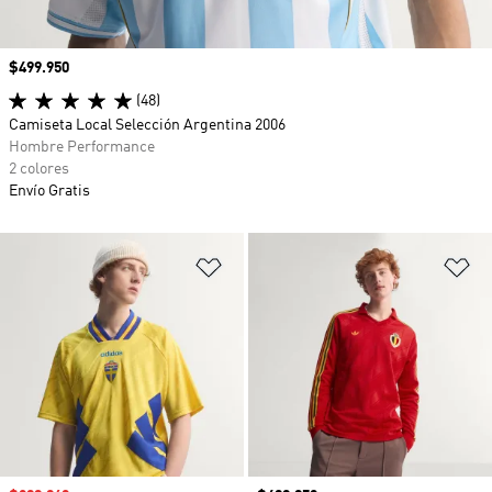
Precio
$499.950
(48)
Camiseta Local Selección Argentina 2006
Hombre Performance
2 colores
Envío Gratis
Añadir a la lista de deseos
Añ