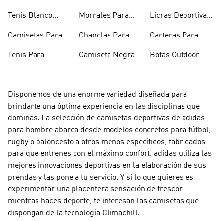
Hombre
Hombre
Esqueleto
Tenis Blanco
Morrales Para
Licras Deportivas
Hombre
Hombre
Hombre
Para Hombre
Camisetas Para
Chanclas Para
Carteras Para
Hombre
Hombre
Hombre
Tenis Para
Camiseta Negra
Botas Outdoor
Hombre
Hombre
Hombre
Disponemos de una enorme variedad diseñada para
brindarte una óptima experiencia en las disciplinas que
dominas. La selección de camisetas deportivas de adidas
para hombre abarca desde modelos concretos para fútbol,
rugby o baloncesto a otros menos específicos, fabricados
para que entrenes con el máximo confort. adidas utiliza las
mejores innovaciones deportivas en la elaboración de sus
prendas y las pone a tu servicio. Y si lo que quieres es
experimentar una placentera sensación de frescor
mientras haces deporte, te interesan las camisetas que
dispongan de la tecnología Climachill.