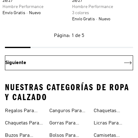
26/27
26/27
Hombre Performance
Hombre Performance
Envío Gratis
Nuevo
3 colores
Envío Gratis
Nuevo
Página: 1 de 5
Siguiente
NUESTRAS CATEGORÍAS DE ROPA
Y CALZADO
Regalos Para
Canguros Para
Chaquetas
Hombres
Hombre
Impermeables
Chaquetas Para
Gorras Para
Licras Para
Hombre
Hombre
Hombres
Hombre
Buzos Para
Bolsos Para
Camisetas