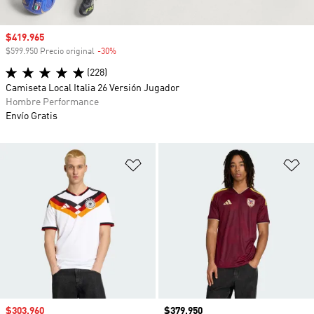
Precio de venta
$419.965
$599.950 Precio original
-30%
Descuento
(228)
Camiseta Local Italia 26 Versión Jugador
Hombre Performance
Envío Gratis
Añadir a la lista de deseos
Añ
Precio de venta
$303.960
Precio
$379.950