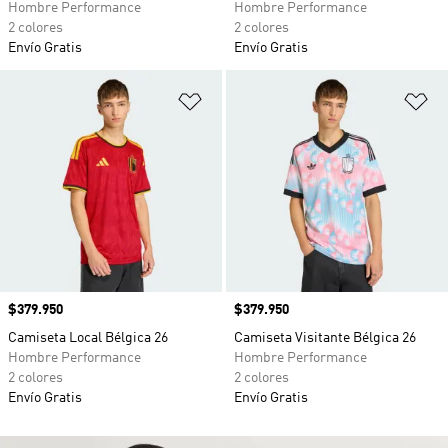
Hombre Performance
Hombre Performance
2 colores
2 colores
Envío Gratis
Envío Gratis
Añadir a la lista de deseos
Añ
Precio
$379.950
Precio
$379.950
Camiseta Local Bélgica 26
Camiseta Visitante Bélgica 26
Hombre Performance
Hombre Performance
2 colores
2 colores
Envío Gratis
Envío Gratis