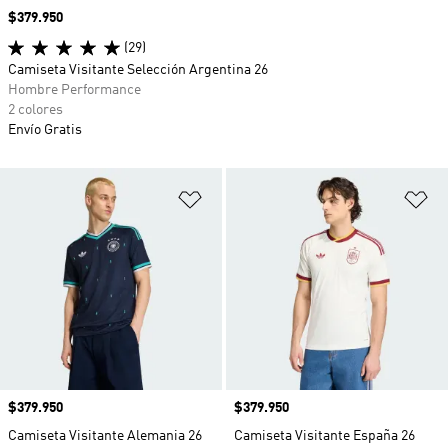
Precio
$379.950
(29)
Camiseta Visitante Selección Argentina 26
Hombre Performance
2 colores
Envío Gratis
Añadir a la lista de deseos
Añ
Precio
$379.950
Precio
$379.950
Camiseta Visitante Alemania 26
Camiseta Visitante España 26