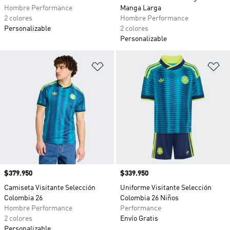
Hombre Performance
Manga Larga
2 colores
Hombre Performance
Personalizable
2 colores
Personalizable
Añadir a la lista de deseos
Añ
Precio
$379.950
Precio
$339.950
Camiseta Visitante Selección
Uniforme Visitante Selección
Colombia 26
Colombia 26 Niños
Hombre Performance
Performance
2 colores
Envío Gratis
Personalizable