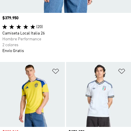
Precio
$379.950
(20)
Camiseta Local Italia 26
Hombre Performance
2 colores
Envío Gratis
Añadir a la lista de deseos
Añ