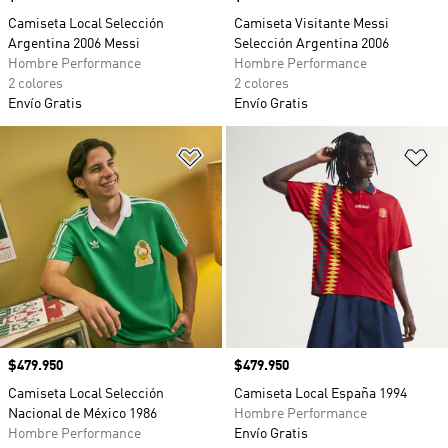
Camiseta Local Selección
Camiseta Visitante Messi
Argentina 2006 Messi
Selección Argentina 2006
Hombre Performance
Hombre Performance
2 colores
2 colores
Envío Gratis
Envío Gratis
Añadir a la lista de deseos
Añ
Precio
$479.950
Precio
$479.950
Camiseta Local Selección
Camiseta Local España 1994
Nacional de México 1986
Hombre Performance
Hombre Performance
Envío Gratis