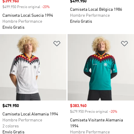
Precio de venta
$399.960
Precio
$499.950
$499.950 Precio original
-20%
Descuento
Camiseta Local Bélgica 1986
Camiseta Local Suecia 1994
Hombre Performance
Hombre Performance
Envío Gratis
Envío Gratis
Añadir a la lista de deseos
Añ
Precio
$479.950
Precio de venta
$383.960
$479.950 Precio original
-20%
Descuento
Camiseta Local Alemania 1994
Hombre Performance
Camiseta Visitante Alemania
2 colores
1994
Envío Gratis
Hombre Performance