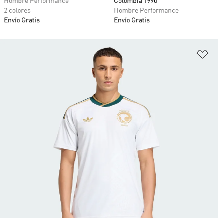
Hombre Performance
Colombia 1990
2 colores
Hombre Performance
Envío Gratis
Envío Gratis
Añ