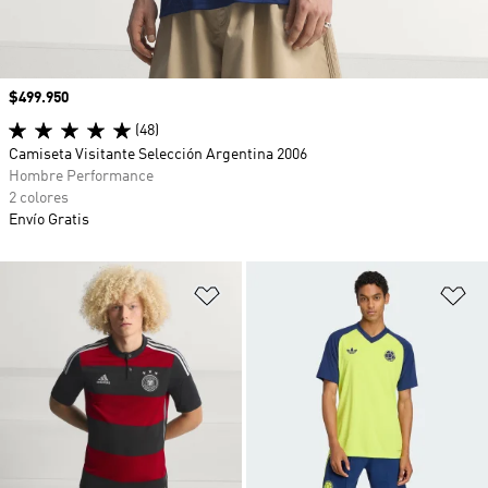
Precio
$499.950
(48)
Camiseta Visitante Selección Argentina 2006
Hombre Performance
2 colores
Envío Gratis
Añadir a la lista de deseos
Añ