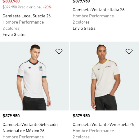
Precio de venta
$303.960
Precio
$379.950
$379.950 Precio original
-20%
Descuento
Camiseta Visitante Italia 26
Camiseta Local Suecia 26
Hombre Performance
Hombre Performance
2 colores
2 colores
Envío Gratis
Envío Gratis
Añadir a la lista de deseos
Añ
Precio
$379.950
Precio
$379.950
Camiseta Visitante Selección
Camiseta Visitante Venezuela 26
Nacional de México 26
Hombre Performance
Hombre Performance
2 colores