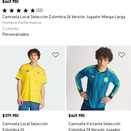
Precio
$649.950
(32)
Camiseta Local Selección Colombia 26 Versión Jugador Manga Larga
Hombre Performance
2 colores
Personalizable
Añadir a la lista de deseos
Añ
Precio
$379.950
Precio
$649.950
Camiseta Local Selección
Camiseta Visitante Selección
Colombia 26
Colombia 26 Versión Jugador