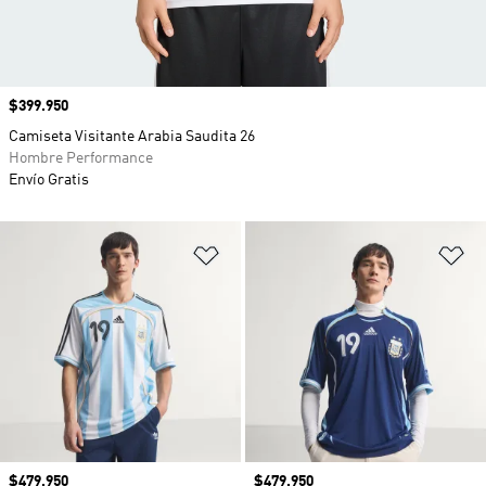
Precio
$399.950
Camiseta Visitante Arabia Saudita 26
Hombre Performance
Envío Gratis
Añadir a la lista de deseos
Añ
Precio
$479.950
Precio
$479.950