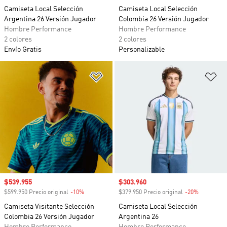
Camiseta Local Selección
Camiseta Local Selección
Argentina 26 Versión Jugador
Colombia 26 Versión Jugador
Hombre Performance
Hombre Performance
2 colores
2 colores
Envío Gratis
Personalizable
Añadir a la lista de deseos
Añ
Precio de venta
$539.955
Precio de venta
$303.960
$599.950 Precio original
-10%
Descuento
$379.950 Precio original
-20%
Descuento
Camiseta Visitante Selección
Camiseta Local Selección
Colombia 26 Versión Jugador
Argentina 26