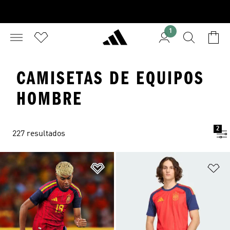
1
CAMISETAS DE EQUIPOS
HOMBRE
2
227 resultados
Añadir a la lista de deseos
Añ