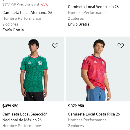
$379.950 Precio original
-20%
Descuento
Camiseta Local Venezuela 26
Camiseta Local Alemania 26
Hombre Performance
Hombre Performance
2 colores
2 colores
Envío Gratis
Envío Gratis
Añadir a la lista de deseos
Añ
Precio
$379.950
Precio
$379.950
Camiseta Local Selección
Camiseta Local Costa Rica 26
Nacional de México 26
Hombre Performance
Hombre Performance
2 colores