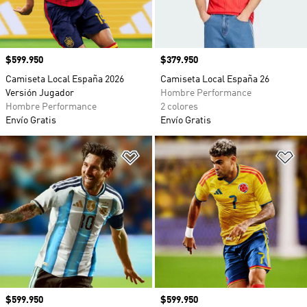
Precio
$599.950
Precio
$379.950
Camiseta Local España 2026
Camiseta Local España 26
Versión Jugador
Hombre Performance
Hombre Performance
2 colores
Envío Gratis
Envío Gratis
Añadir a la lista de deseos
Añ
Precio
$599.950
Precio
$599.950