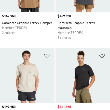
Precio
$169.950
Precio
$169.950
Camiseta Graphic Terrex Camper
Camiseta Graphic Terrex
Hombre TERREX
Mountain
2 colores
Hombre TERREX
3 colores
Añadir a la lista de deseos
Añ
Precio
$199.950
Precio de venta
$161.955