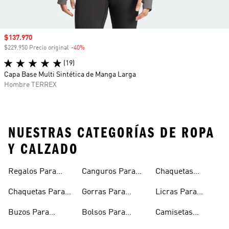
Precio de venta
$137.970
$229.950 Precio original
-40%
Descuento
(19)
Capa Base Multi Sintética de Manga Larga
Hombre TERREX
NUESTRAS CATEGORÍAS DE ROPA
Y CALZADO
Regalos Para
Canguros Para
Chaquetas
Hombres
Hombre
Impermeables
Chaquetas Para
Gorras Para
Licras Para
Hombre
Hombre
Hombres
Hombre
Buzos Para
Bolsos Para
Camisetas
Hombre
Hombre
Esqueleto