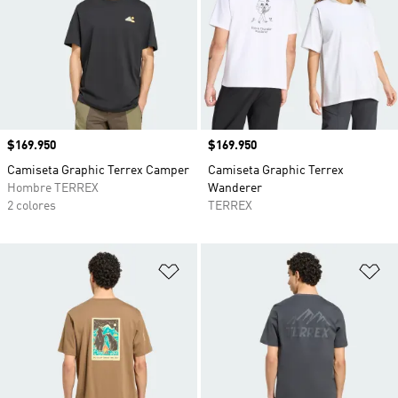
Precio
$169.950
Precio
$169.950
Camiseta Graphic Terrex Camper
Camiseta Graphic Terrex
Hombre TERREX
Wanderer
2 colores
TERREX
Añadir a la lista de deseos
Añ