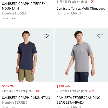
$179.950 Precio original
-10%
Descuento
CAMISETA GRAPHIC TERREX
MOUNTAIN
Camiseta Terrex Multi Climacool
Hombre TERREX
Hombre TERREX
3 colores
Añadir a la lista de deseos
Añ
Precio de venta
$159.960
Precio de venta
$118.965
$199.950 Precio original
-20%
Descuento
$169.950 Precio original
-30%
Descuento
CAMISETA GRAPHIC MOUNTAIN
CAMISETA TERREX CAMPING
Hombre TERREX
GEAR ESTAMPADA
3 colores
Hombre TERREX