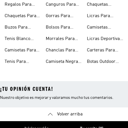
Regalos Para
Canguros Para
Chaquetas
Hombres
Hombre
Impermeables
Chaquetas Para
Gorras Para
Licras Para
Hombre
Hombre
Hombres
Hombre
Buzos Para
Bolsos Para
Camisetas
Hombre
Hombre
Esqueleto
Tenis Blanco
Morrales Para
Licras Deportivas
Hombre
Hombre
Hombre
Para Hombre
Camisetas Para
Chanclas Para
Carteras Para
Hombre
Hombre
Hombre
Tenis Para
Camiseta Negra
Botas Outdoor
Hombre
Hombre
Hombre
¡TU OPINIÓN CUENTA!
Nuestro objetivo es mejorar y valoramos mucho tus comentarios.
Volver arriba