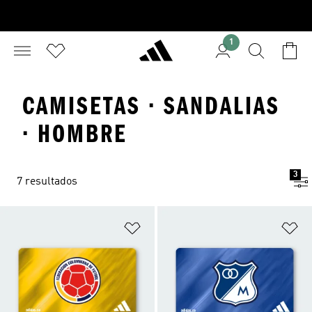
1
CAMISETAS · SANDALIAS
· HOMBRE
3
7 resultados
Añadir a la lista de deseos
Añ