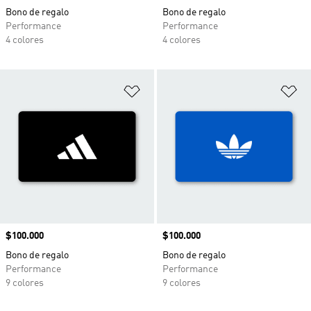
Bono de regalo
Bono de regalo
Performance
Performance
4 colores
4 colores
Añadir a la lista de deseos
Añ
Precio
$100.000
Precio
$100.000
Bono de regalo
Bono de regalo
Performance
Performance
9 colores
9 colores