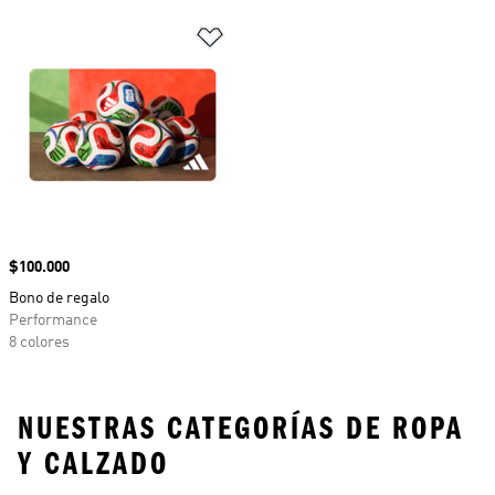
Añadir a la lista de deseos
Precio
$100.000
Bono de regalo
Performance
8 colores
NUESTRAS CATEGORÍAS DE ROPA
Y CALZADO