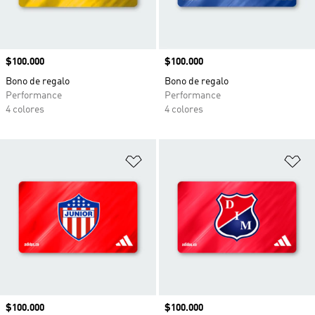
Precio
$100.000
Precio
$100.000
Bono de regalo
Bono de regalo
Performance
Performance
4 colores
4 colores
Añadir a la lista de deseos
Añ
Precio
$100.000
Precio
$100.000