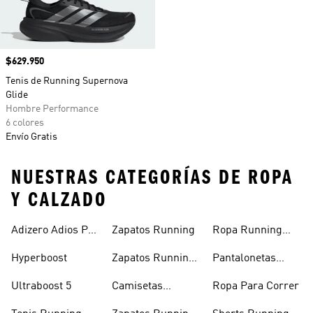
Precio
$629.950
Tenis de Running Supernova
Glide
Hombre Performance
6 colores
Envío Gratis
NUESTRAS CATEGORÍAS DE ROPA
Y CALZADO
Adizero Adios Pro
Zapatos Running
Ropa Running
4
Hombre
Hyperboost
Zapatos Running
Pantalonetas
Hombre
Running
Ultraboost 5
Camisetas
Ropa Para Correr
Running