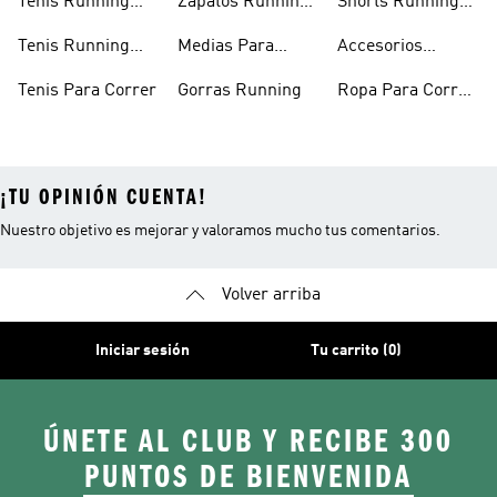
Tenis Running
Zapatos Running
Shorts Running
Mujer
Mujer
Hombre
Tenis Running
Medias Para
Accesorios
Hombre
Correr
Running
Tenis Para Correr
Gorras Running
Ropa Para Correr
Mujer
¡TU OPINIÓN CUENTA!
Nuestro objetivo es mejorar y valoramos mucho tus comentarios.
Volver arriba
Iniciar sesión
Tu carrito (0)
ÚNETE AL CLUB Y RECIBE 300
PUNTOS DE BIENVENIDA