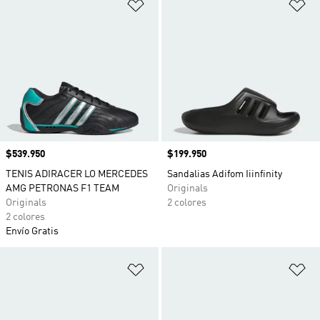
Añadir a la lista de deseos
Añ
Precio
$539.950
Precio
$199.950
TENIS ADIRACER LO MERCEDES
Sandalias Adifom Iiinfinity
AMG PETRONAS F1 TEAM
Originals
Originals
2 colores
2 colores
Envío Gratis
Añadir a la lista de deseos
Añ