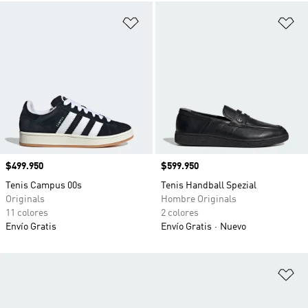
Añadir a la lista de deseos
Añ
Precio
$499.950
Precio
$599.950
Tenis Campus 00s
Tenis Handball Spezial
Originals
Hombre Originals
11 colores
2 colores
Envío Gratis
Envío Gratis
Nuevo
Añ