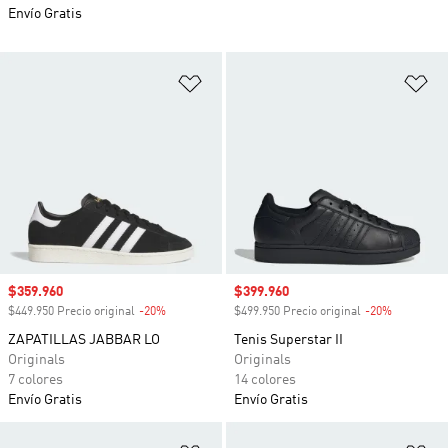
Envío Gratis
Añadir a la lista de deseos
Añ
Precio de venta
$359.960
Precio de venta
$399.960
$449.950 Precio original
-20%
Descuento
$499.950 Precio original
-20%
Descuento
ZAPATILLAS JABBAR LO
Tenis Superstar II
Originals
Originals
7 colores
14 colores
Envío Gratis
Envío Gratis