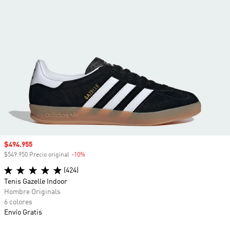
Precio de venta
$494.955
$549.950 Precio original
-10%
Descuento
(424)
Tenis Gazelle Indoor
Hombre Originals
6 colores
Envío Gratis