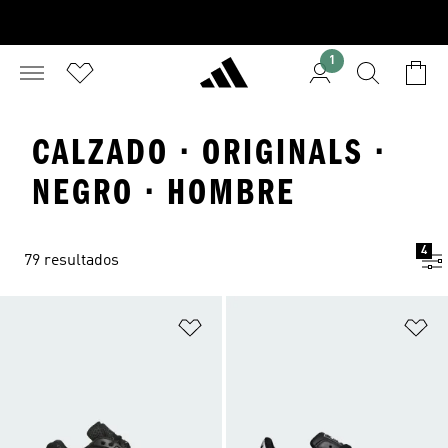
1
CALZADO · ORIGINALS ·
NEGRO · HOMBRE
4
79 resultados
Añadir a la lista de deseos
Añ