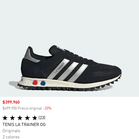
Precio de venta
$399.960
$499.950 Precio original
-20%
Descuento
(23)
TENIS LA TRAINER OG
Originals
2 colores