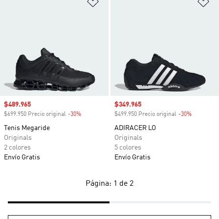
Añadir a la lista de deseos
Añ
Precio de venta
$489.965
Precio de venta
$349.965
$699.950 Precio original
-30%
Descuento
$499.950 Precio original
-30%
Descuento
Tenis Megaride
ADIRACER LO
Originals
Originals
2 colores
5 colores
Envío Gratis
Envío Gratis
Página: 1 de 2