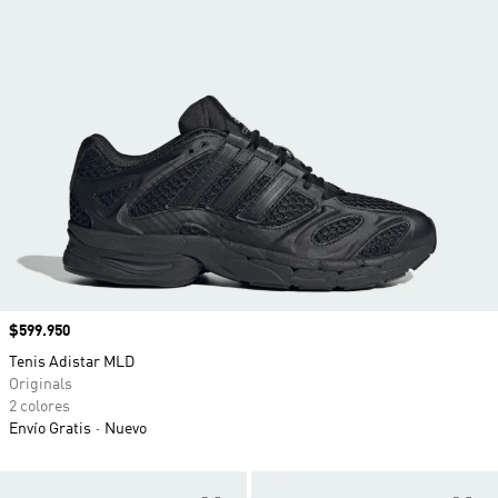
Precio
$599.950
Tenis Adistar MLD
Originals
2 colores
Envío Gratis
Nuevo