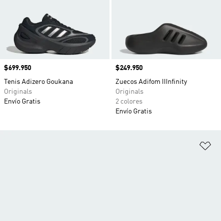
Precio
$699.950
Precio
$249.950
Tenis Adizero Goukana
Zuecos Adifom IIInfinity
Originals
Originals
Envío Gratis
2 colores
Envío Gratis
Añ