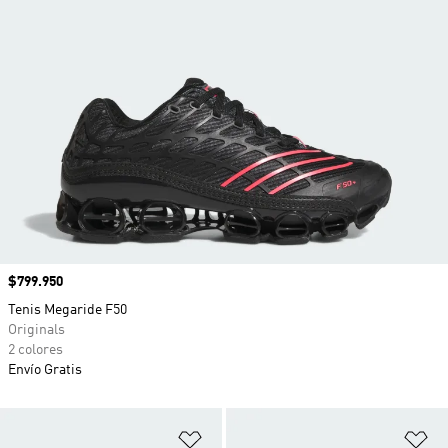
Precio
$799.950
Tenis Megaride F50
Originals
2 colores
Envío Gratis
Añadir a la lista de deseos
Añ