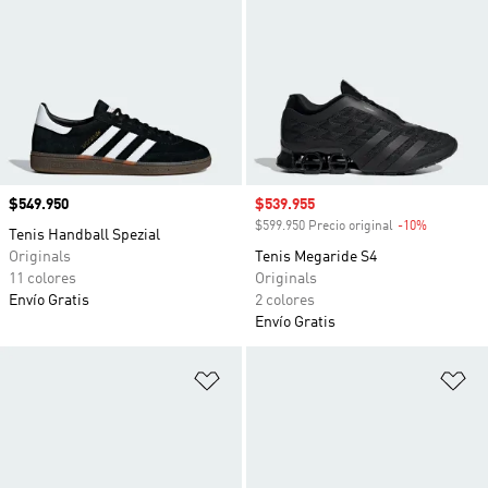
Precio
$549.950
Precio de venta
$539.955
$599.950 Precio original
-10%
Descuento
Tenis Handball Spezial
Originals
Tenis Megaride S4
11 colores
Originals
Envío Gratis
2 colores
Envío Gratis
Añadir a la lista de deseos
Añ