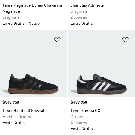
Tenis Megaride Bones Chavarria
chanclas Adimule
Megaride
Originals
Originals
2 colores
Envío Gratis
Nuevo
Envío Gratis
Añadir a la lista de deseos
Añ
Precio
$549.950
Precio
$499.950
Tenis Handball Spezial
Tenis Samba OG
Hombre Originals
Originals
Envío Gratis
4 colores
Envío Gratis