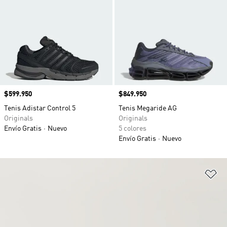
Precio
$599.950
Precio
$849.950
Tenis Adistar Control 5
Tenis Megaride AG
Originals
Originals
Envío Gratis
Nuevo
5 colores
Envío Gratis
Nuevo
Añ