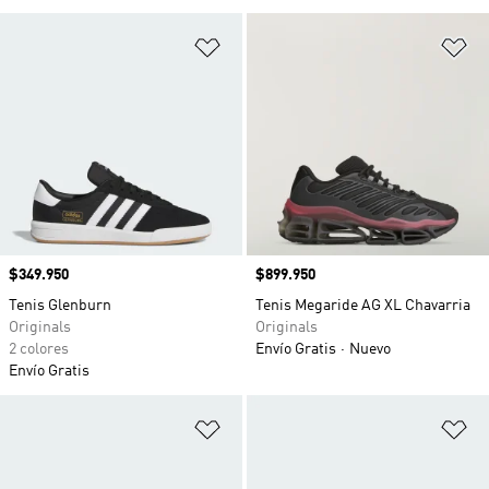
Añadir a la lista de deseos
Añ
Precio
$349.950
Precio
$899.950
Tenis Glenburn
Tenis Megaride AG XL Chavarria
Originals
Originals
2 colores
Envío Gratis
Nuevo
Envío Gratis
Añadir a la lista de deseos
Añ