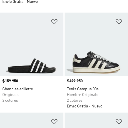
Envío Gratis
Nuevo
Añadir a la lista de deseos
Añ
Precio
$159.950
Precio
$499.950
Chanclas adilette
Tenis Campus 00s
Originals
Hombre Originals
2 colores
2 colores
Envío Gratis
Nuevo
Añadir a la lista de deseos
Añ