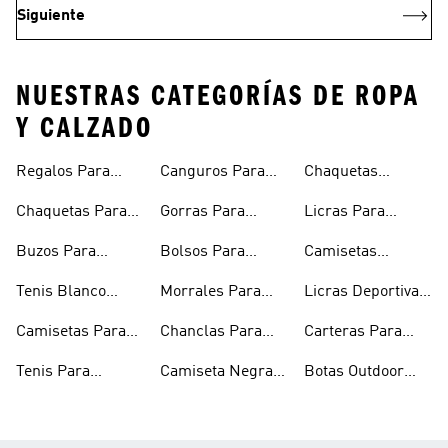
Siguiente
NUESTRAS CATEGORÍAS DE ROPA
Y CALZADO
Regalos Para
Canguros Para
Chaquetas
Hombres
Hombre
Impermeables
Chaquetas Para
Gorras Para
Licras Para
Hombre
Hombre
Hombres
Hombre
Buzos Para
Bolsos Para
Camisetas
Hombre
Hombre
Esqueleto
Tenis Blanco
Morrales Para
Licras Deportivas
Hombre
Hombre
Hombre
Para Hombre
Camisetas Para
Chanclas Para
Carteras Para
Hombre
Hombre
Hombre
Tenis Para
Camiseta Negra
Botas Outdoor
Hombre
Hombre
Hombre