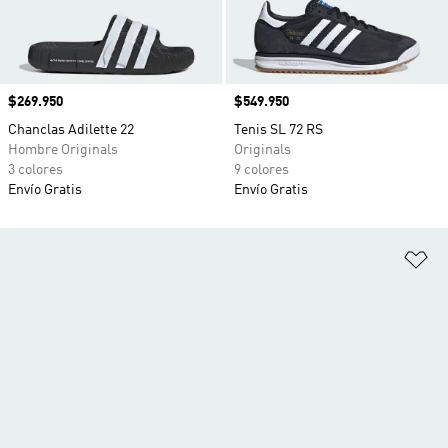
Precio
$269.950
Precio
$549.950
Chanclas Adilette 22
Tenis SL 72 RS
Hombre Originals
Originals
3 colores
9 colores
Envío Gratis
Envío Gratis
Añ