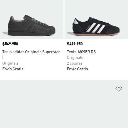
Precio
$549.950
Precio
$499.950
Tenis adidas Originals Superstar
Tenis 1609ER RS
II
Originals
Originals
2 colores
Envío Gratis
Envío Gratis
Añ