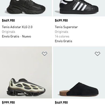
Precio
$649.950
Precio
$499.950
Tenis Adistar XLG 2.0
Tenis Superstar
Originals
Originals
Envío Gratis
Nuevo
14 colores
Envío Gratis
Añadir a la lista de deseos
Añ
Precio
$999.950
Precio
$449.950