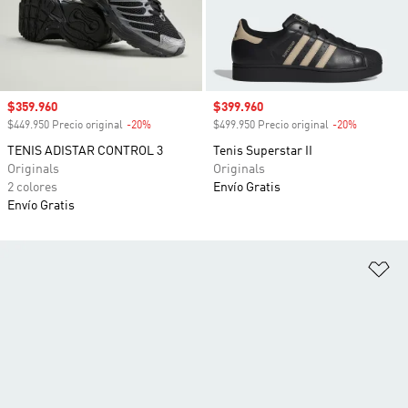
Precio de venta
$359.960
Precio de venta
$399.960
$449.950 Precio original
-20%
Descuento
$499.950 Precio original
-20%
Descuento
TENIS ADISTAR CONTROL 3
Tenis Superstar II
Originals
Originals
2 colores
Envío Gratis
Envío Gratis
Añ