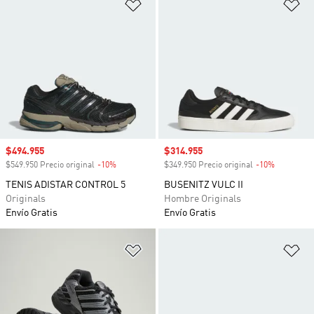
Añadir a la lista de deseos
Añ
Precio de venta
$494.955
Precio de venta
$314.955
$549.950 Precio original
-10%
Descuento
$349.950 Precio original
-10%
Descuento
TENIS ADISTAR CONTROL 5
BUSENITZ VULC II
Originals
Hombre Originals
Envío Gratis
Envío Gratis
Añadir a la lista de deseos
Añ