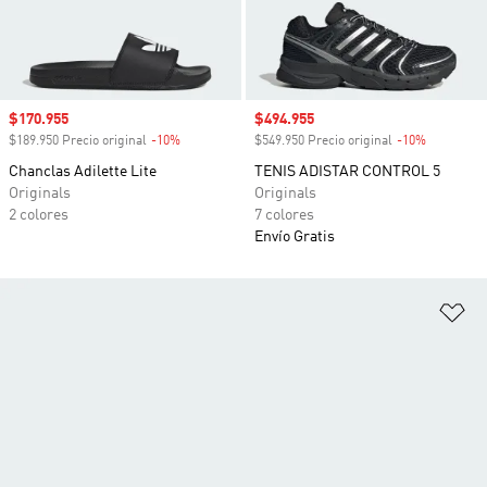
Precio de venta
$170.955
Precio de venta
$494.955
$189.950 Precio original
-10%
Descuento
$549.950 Precio original
-10%
Descuento
Chanclas Adilette Lite
TENIS ADISTAR CONTROL 5
Originals
Originals
2 colores
7 colores
Envío Gratis
Añ