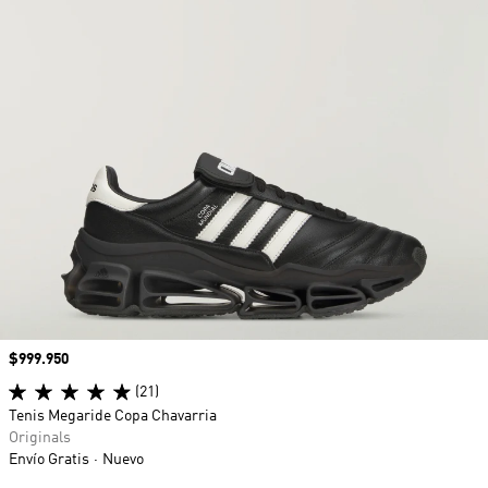
Precio
$999.950
(21)
Tenis Megaride Copa Chavarria
Originals
Envío Gratis
Nuevo