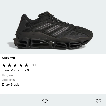
Precio
$849.950
(105)
Tenis Megaride AG
Originals
5 colores
Envío Gratis
Añadir a la lista de deseos
Añ