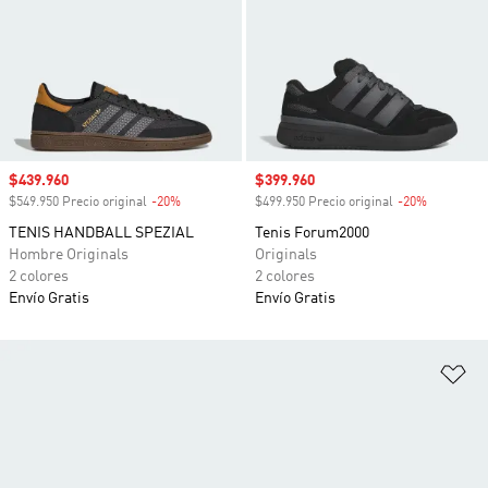
Precio de venta
$439.960
Precio de venta
$399.960
$549.950 Precio original
-20%
Descuento
$499.950 Precio original
-20%
Descuento
TENIS HANDBALL SPEZIAL
Tenis Forum2000
Hombre Originals
Originals
2 colores
2 colores
Envío Gratis
Envío Gratis
Añ