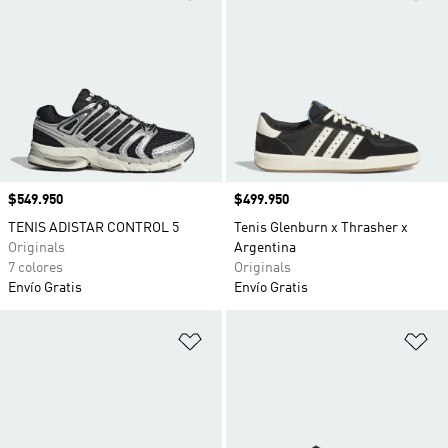
Precio
$549.950
Precio
$499.950
TENIS ADISTAR CONTROL 5
Tenis Glenburn x Thrasher x
Originals
Argentina
7 colores
Originals
Envío Gratis
Envío Gratis
Añadir a la lista de deseos
Añ