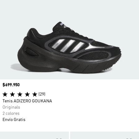
Precio
$699.950
(29)
Tenis ADIZERO GOUKANA
Originals
2 colores
Envío Gratis