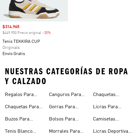
Precio de venta
$314.965
$449.950 Precio original
-30%
Descuento
Tenis TEKKIRA CUP
Originals
Envío Gratis
NUESTRAS CATEGORÍAS DE ROPA
Y CALZADO
Regalos Para
Canguros Para
Chaquetas
Hombres
Hombre
Impermeables
Chaquetas Para
Gorras Para
Licras Para
Hombre
Hombre
Hombres
Hombre
Buzos Para
Bolsos Para
Camisetas
Hombre
Hombre
Esqueleto
Tenis Blanco
Morrales Para
Licras Deportivas
Hombre