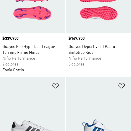
Precio
$339.950
Precio
$149.950
Guayos F50 Hyperfast League
Guayos Deportivo III Pasto
Terreno Firme Niños
Sintético Kids
Niño Performance
Niño Performance
2 colores
3 colores
Envío Gratis
Añadir a la lista de deseos
Añ