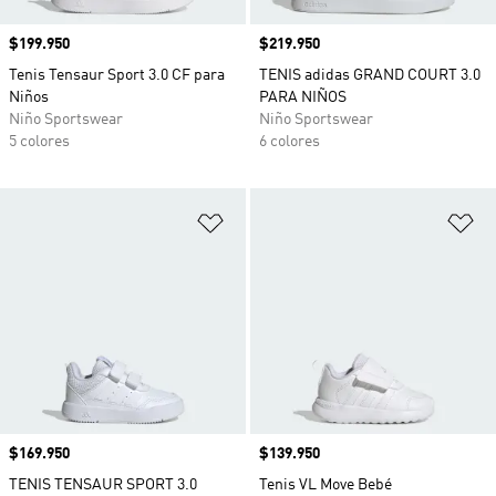
Precio
$199.950
Precio
$219.950
Tenis Tensaur Sport 3.0 CF para
TENIS adidas GRAND COURT 3.0
Niños
PARA NIÑOS
Niño Sportswear
Niño Sportswear
5 colores
6 colores
Añadir a la lista de deseos
Añ
Precio
$169.950
Precio
$139.950
TENIS TENSAUR SPORT 3.0
Tenis VL Move Bebé