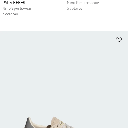
PARA BEBÉS
Niño Performance
Niño Sportswear
5 colores
5 colores
Añ