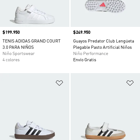
Precio
$199.950
Precio
$249.950
TENIS ADIDAS GRAND COURT
Guayos Predator Club Lengüeta
3.0 PARA NIÑOS
Plegable Pasto Artificial Niños
Niño Sportswear
Niño Performance
4 colores
Envío Gratis
Añadir a la lista de deseos
Añ