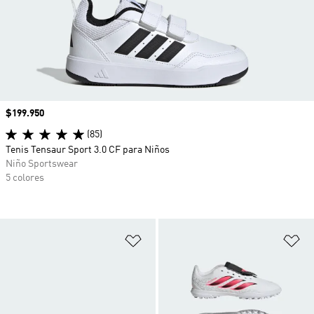
Precio
$199.950
(85)
Tenis Tensaur Sport 3.0 CF para Niños
Niño Sportswear
5 colores
Añadir a la lista de deseos
Añ