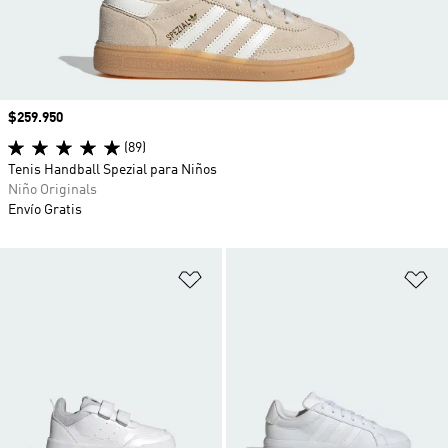
Precio
$259.950
(89)
Tenis Handball Spezial para Niños
Niño Originals
Envío Gratis
Añadir a la lista de deseos
Añ