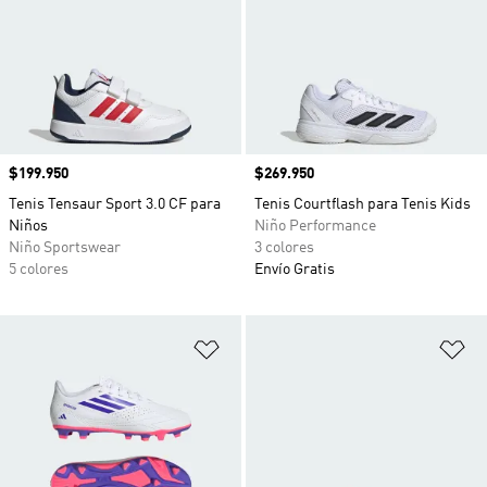
Precio
$199.950
Precio
$269.950
Tenis Tensaur Sport 3.0 CF para
Tenis Courtflash para Tenis Kids
Niños
Niño Performance
Niño Sportswear
3 colores
5 colores
Envío Gratis
Añadir a la lista de deseos
Añ