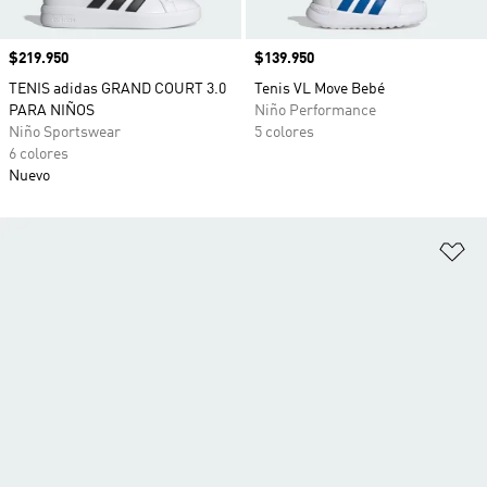
Precio
$219.950
Precio
$139.950
TENIS adidas GRAND COURT 3.0
Tenis VL Move Bebé
PARA NIÑOS
Niño Performance
Niño Sportswear
5 colores
6 colores
Nuevo
Añ