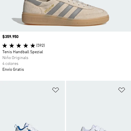
Precio
$359.950
(592)
Tenis Handball Spezial
Niño Originals
4 colores
Envío Gratis
Añadir a la lista de deseos
Añ