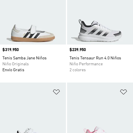
Precio
$319.950
Precio
$239.950
Tenis Samba Jane Niños
Tenis Tensaur Run 4.0 Niños
Niño Originals
Niño Performance
Envío Gratis
2 colores
Añadir a la lista de deseos
Añ