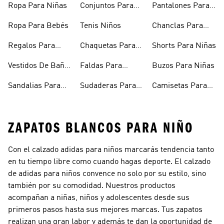
Ropa Para Niñas
Conjuntos Para
Pantalones Para
Niñas
Niñas
Ropa Para Bebés
Tenis Niños
Chanclas Para
Niñas
Regalos Para
Chaquetas Para
Shorts Para Niñas
Niñas
Niñas
Vestidos De Baño
Faldas Para
Buzos Para Niñas
Para Niñas
Niñas
Sandalias Para
Sudaderas Para
Camisetas Para
Niñas
Niñas
Niñas
ZAPATOS BLANCOS PARA NIÑO
Con el calzado adidas para niños marcarás tendencia tanto
en tu tiempo libre como cuando hagas deporte. El calzado
de adidas para niños convence no solo por su estilo, sino
también por su comodidad. Nuestros productos
acompañan a niñas, niños y adolescentes desde sus
primeros pasos hasta sus mejores marcas. Tus zapatos
realizan una gran labor y además te dan la oportunidad de