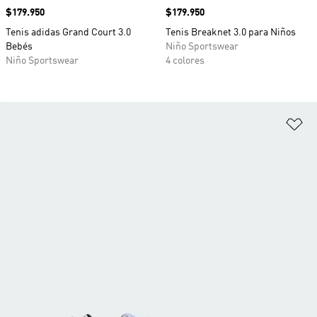
Precio
$179.950
Precio
$179.950
Tenis adidas Grand Court 3.0
Tenis Breaknet 3.0 para Niños
Bebés
Niño Sportswear
Niño Sportswear
4 colores
Añ