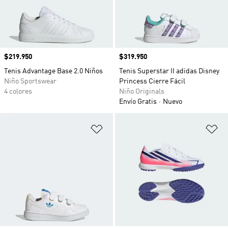
Precio
$219.950
Precio
$319.950
Tenis Advantage Base 2.0 Niños
Tenis Superstar II adidas Disney
Niño Sportswear
Princess Cierre Fácil
4 colores
Niño Originals
Envío Gratis
Nuevo
Añadir a la lista de deseos
Añ