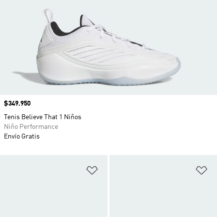
Precio
$349.950
Tenis Believe That 1 Niños
Niño Performance
Envío Gratis
Añadir a la lista de deseos
Añ