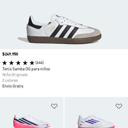
Precio
$249.950
(646)
Tenis Samba OG para niños
Niño Originals
2 colores
Envío Gratis
Añadir a la lista de deseos
Añ