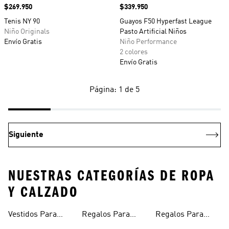
Precio
$269.950
Precio
$339.950
Tenis NY 90
Guayos F50 Hyperfast League
Niño Originals
Pasto Artificial Niños
Envío Gratis
Niño Performance
2 colores
Envío Gratis
Página: 1 de 5
Siguiente
NUESTRAS CATEGORÍAS DE ROPA
Y CALZADO
Vestidos Para
Regalos Para
Regalos Para
Niñas
Bebés
Adolescentes