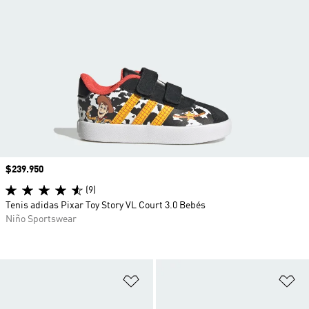
Precio
$239.950
(9)
Tenis adidas Pixar Toy Story VL Court 3.0 Bebés
Niño Sportswear
Añadir a la lista de deseos
Añ