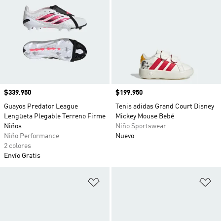
Precio
$339.950
Precio
$199.950
Guayos Predator League
Tenis adidas Grand Court Disney
Lengüeta Plegable Terreno Firme
Mickey Mouse Bebé
Niños
Niño Sportswear
Niño Performance
Nuevo
2 colores
Envío Gratis
Añadir a la lista de deseos
Añ