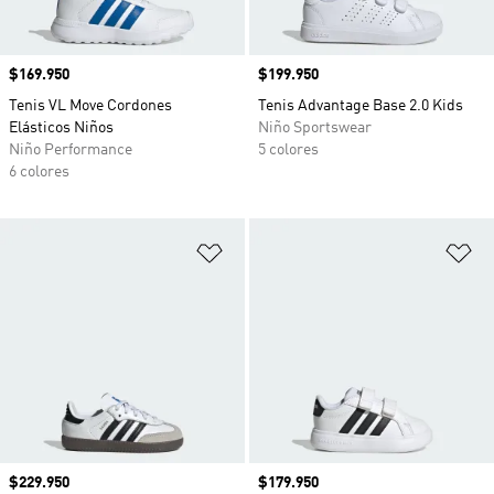
Precio
$169.950
Precio
$199.950
Tenis VL Move Cordones
Tenis Advantage Base 2.0 Kids
Elásticos Niños
Niño Sportswear
Niño Performance
5 colores
6 colores
Añadir a la lista de deseos
Añ
Precio
$229.950
Precio
$179.950