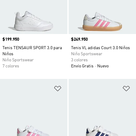
Precio
$199.950
Precio
$249.950
Tenis TENSAUR SPORT 3.0 para
Tenis VL adidas Court 3.0 Niños
Niños
Niño Sportswear
Niño Sportswear
3 colores
7 colores
Envío Gratis
Nuevo
Añadir a la lista de deseos
Añ