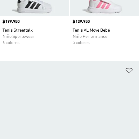
Precio
$199.950
Precio
$139.950
Tenis Streettalk
Tenis VL Move Bebé
Niño Sportswear
Niño Performance
6 colores
5 colores
Añ