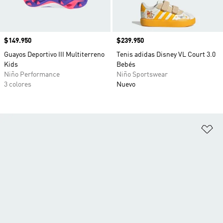
Precio
$149.950
Precio
$239.950
Guayos Deportivo III Multiterreno
Tenis adidas Disney VL Court 3.0
Kids
Bebés
Niño Performance
Niño Sportswear
3 colores
Nuevo
Añ