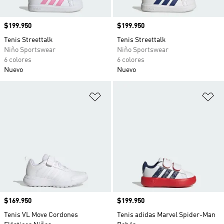
Precio
$199.950
Precio
$199.950
Tenis Streettalk
Tenis Streettalk
Niño Sportswear
Niño Sportswear
6 colores
6 colores
Nuevo
Nuevo
Añadir a la lista de deseos
Añ
Precio
$169.950
Precio
$199.950
Tenis VL Move Cordones
Tenis adidas Marvel Spider-Man