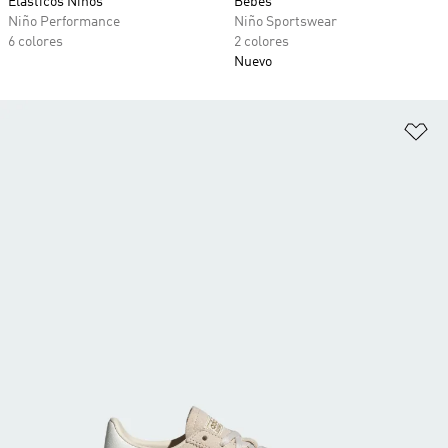
Elásticos Niños
Bebés
Niño Performance
Niño Sportswear
6 colores
2 colores
Nuevo
Añ