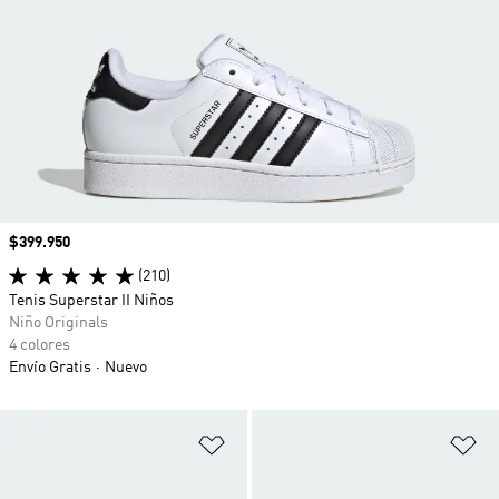
Precio
$399.950
(210)
Tenis Superstar II Niños
Niño Originals
4 colores
Envío Gratis
Nuevo
Añadir a la lista de deseos
Añ