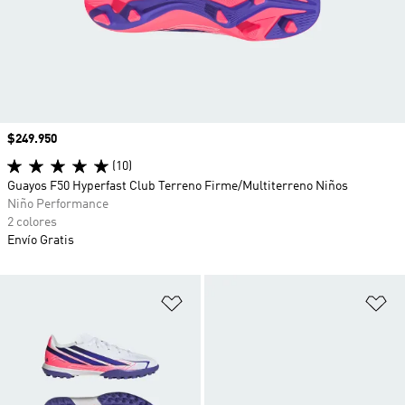
Precio
$249.950
(10)
Guayos F50 Hyperfast Club Terreno Firme/Multiterreno Niños
Niño Performance
2 colores
Envío Gratis
Añadir a la lista de deseos
Añ