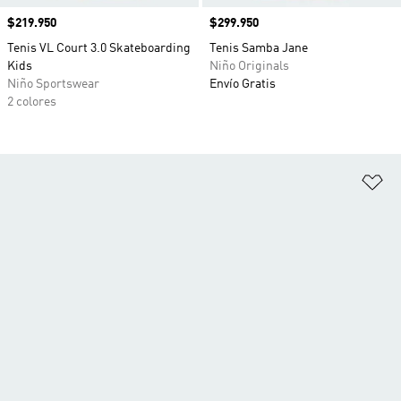
Precio
$219.950
Precio
$299.950
Tenis VL Court 3.0 Skateboarding
Tenis Samba Jane
Kids
Niño Originals
Niño Sportswear
Envío Gratis
2 colores
Añ