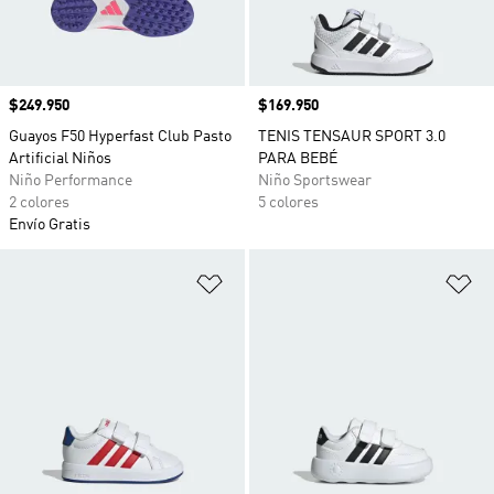
Precio
$249.950
Precio
$169.950
Guayos F50 Hyperfast Club Pasto
TENIS TENSAUR SPORT 3.0
Artificial Niños
PARA BEBÉ
Niño Performance
Niño Sportswear
2 colores
5 colores
Envío Gratis
Añadir a la lista de deseos
Añ