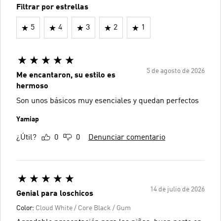
Filtrar por estrellas
5
4
3
2
1
5 de agosto de 2026
Me encantaron, su estilo es
hermoso
Son unos básicos muy esenciales y quedan perfectos
Yamiap
¿Útil?
0
0
Denunciar comentario
14 de julio de 2026
Genial para loschicos
Color:
Cloud White / Core Black / Gum