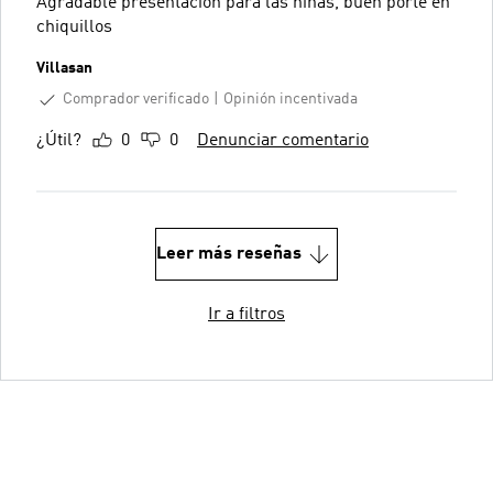
Agradable presentación para las niñas, buen porte en
chiquillos
Villasan
Comprador verificado
Opinión incentivada
¿Útil?
0
0
Denunciar comentario
Leer más reseñas
Ir a filtros