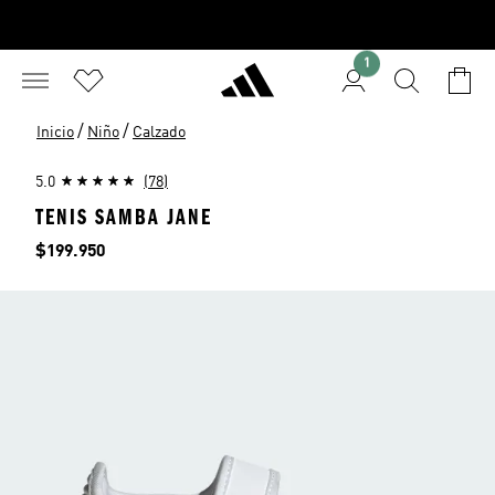
1
/
/
Inicio
Niño
Calzado
5.0
(78)
TENIS SAMBA JANE
Precio
$199.950