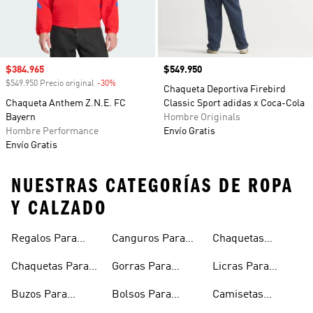
Precio de venta
$384.965
Precio
$549.950
$549.950 Precio original
-30%
Descuento
Chaqueta Deportiva Firebird
Chaqueta Anthem Z.N.E. FC
Classic Sport adidas x Coca-Cola
Bayern
Hombre Originals
Hombre Performance
Envío Gratis
Envío Gratis
NUESTRAS CATEGORÍAS DE ROPA
Y CALZADO
Regalos Para
Canguros Para
Chaquetas
Hombres
Hombre
Impermeables
Chaquetas Para
Gorras Para
Licras Para
Hombre
Hombre
Hombres
Hombre
Buzos Para
Bolsos Para
Camisetas
Hombre
Hombre
Esqueleto