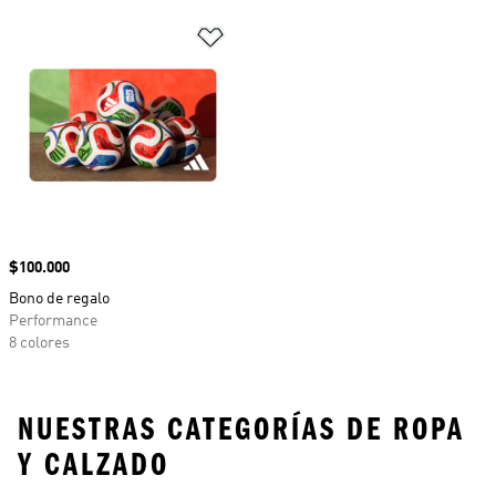
Añadir a la lista de deseos
Precio
$100.000
Bono de regalo
Performance
8 colores
NUESTRAS CATEGORÍAS DE ROPA
Y CALZADO