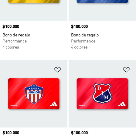
Precio
$100.000
Precio
$100.000
Bono de regalo
Bono de regalo
Performance
Performance
4 colores
4 colores
Añadir a la lista de deseos
Añ
Precio
$100.000
Precio
$100.000