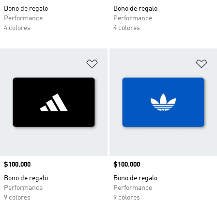
Bono de regalo
Bono de regalo
Performance
Performance
4 colores
4 colores
Añadir a la lista de deseos
Añ
Precio
$100.000
Precio
$100.000
Bono de regalo
Bono de regalo
Performance
Performance
9 colores
9 colores