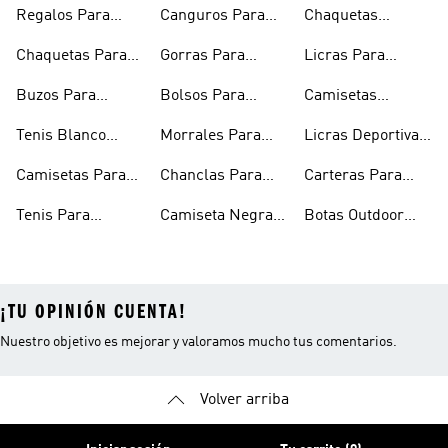
Regalos Para
Canguros Para
Chaquetas
Hombres
Hombre
Impermeables
Chaquetas Para
Gorras Para
Licras Para
Hombre
Hombre
Hombres
Hombre
Buzos Para
Bolsos Para
Camisetas
Hombre
Hombre
Esqueleto
Tenis Blanco
Morrales Para
Licras Deportivas
Hombre
Hombre
Hombre
Para Hombre
Camisetas Para
Chanclas Para
Carteras Para
Hombre
Hombre
Hombre
Tenis Para
Camiseta Negra
Botas Outdoor
Hombre
Hombre
Hombre
¡TU OPINIÓN CUENTA!
Nuestro objetivo es mejorar y valoramos mucho tus comentarios.
Volver arriba