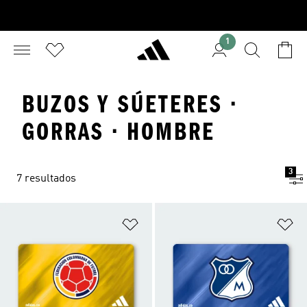
1
BUZOS Y SÚETERES ·
GORRAS · HOMBRE
3
7 resultados
Añadir a la lista de deseos
Añ