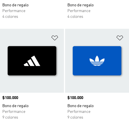
Bono de regalo
Bono de regalo
Performance
Performance
4 colores
4 colores
Añadir a la lista de deseos
Añ
Precio
$100.000
Precio
$100.000
Bono de regalo
Bono de regalo
Performance
Performance
9 colores
9 colores