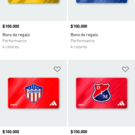
Precio
$100.000
Precio
$100.000
Bono de regalo
Bono de regalo
Performance
Performance
4 colores
4 colores
Añadir a la lista de deseos
Añ
Precio
$100.000
Precio
$100.000