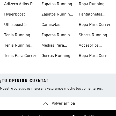
Adizero Adios Pro
Zapatos Running
Ropa Running
4
Hombre
Hyperboost
Zapatos Running
Pantalonetas
Hombre
Running
Ultraboost 5
Camisetas
Ropa Para Correr
Running
Tenis Running
Zapatos Running
Shorts Running
Mujer
Mujer
Hombre
Tenis Running
Medias Para
Accesorios
Hombre
Correr
Running
Tenis Para Correr
Gorras Running
Ropa Para Correr
Mujer
¡TU OPINIÓN CUENTA!
Nuestro objetivo es mejorar y valoramos mucho tus comentarios.
Volver arriba