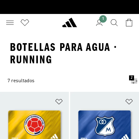
1
BOTELLAS PARA AGUA ·
RUNNING
2
7 resultados
Añadir a la lista de deseos
Añ