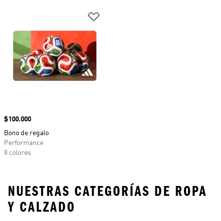
Añadir a la lista de deseos
Precio
$100.000
Bono de regalo
Performance
8 colores
NUESTRAS CATEGORÍAS DE ROPA
Y CALZADO