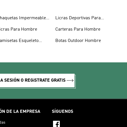
haquetas Impermeables
Licras Deportivas Para
ombre
Hombre
icras Para Hombre
Carteras Para Hombre
amisetas Esqueleto
Botas Outdoor Hombre
ombre
IA SESIÓN O REGíSTRATE GRATIS
ÓN DE LA EMPRESA
SÍGUENOS
das