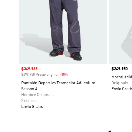
Precio de venta
$349.965
Precio
$249.950
$499.950 Precio original
-30%
Descuento
Morral adi
Pantalón Deportivo Teamgeist Adilenium
Originals
Season 4
Envío Grati
Hombre Originals
2 colores
Envío Gratis