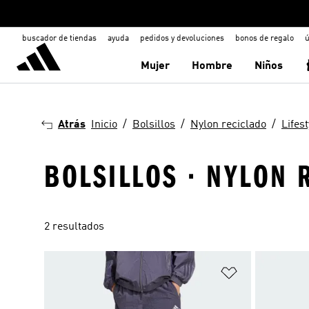
buscador de tiendas
ayuda
pedidos y devoluciones
bonos de regalo
ú
Mujer
Hombre
Niños
Atrás
Inicio
Bolsillos
Nylon reciclado
Lifest
BOLSILLOS · NYLON 
2 resultados
Añadir a la li