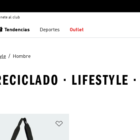
nete al club
🩰 Tendencias
Deportes
Outlet
yle
Hombre
RECICLADO · LIFESTYLE 
sta de deseos
Añadir a la lista de deseos