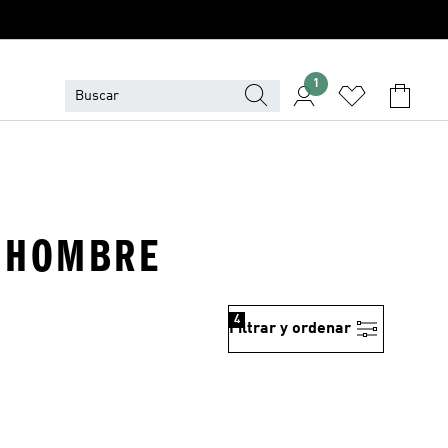
1
· HOMBRE
4
Filtrar y ordenar