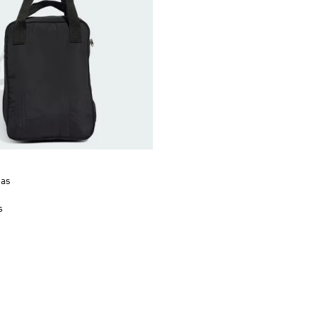
das
s