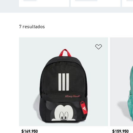
7 resultados
Añadir a la li
Precio
$169.950
Precio
$159.950