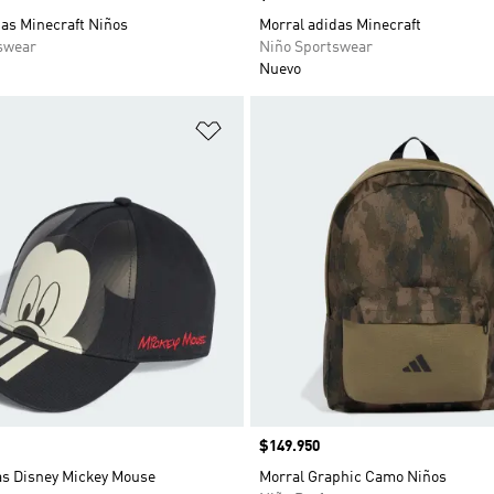
das Minecraft Niños
Morral adidas Minecraft
swear
Niño Sportswear
Nuevo
sta de deseos
Añadir a la lista de deseos
Precio
$149.950
as Disney Mickey Mouse
Morral Graphic Camo Niños