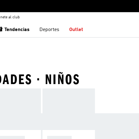
nete al club
🩰 Tendencias
Deportes
Outlet
DADES · NIÑOS
CESORIOS
VER TODO