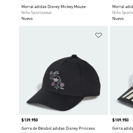
Morral adidas Disney Mickey Mouse
Morral adi
Niño Sportswear
Niño Sport
Nuevo
Nuevo
Añadir a la li
Precio
$139.950
Precio
$109.950
Gorra de Béisbol adidas Disney Princess
Gorra adid