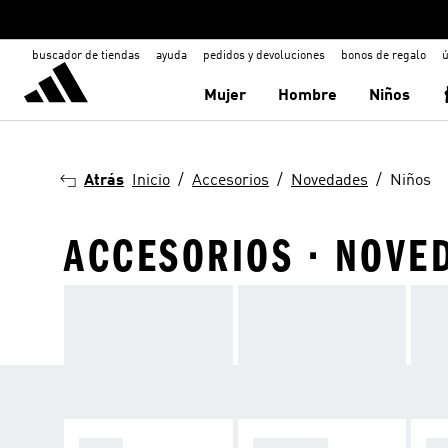
buscador de tiendas
ayuda
pedidos y devoluciones
bonos de regalo
ú
Mujer
Hombre
Niños
Atrás
Inicio
Accesorios
Novedades
Niños
ACCESORIOS · NOVE
ROPA
CALZADO
AC