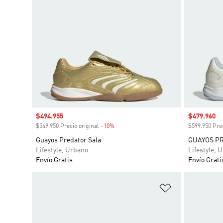
Precio de venta
$494.955
Precio de 
$479.960
$549.950 Precio original
-10%
Descuento
$599.950 Prec
Guayos Predator Sala
GUAYOS P
Lifestyle, Urbano
Lifestyle, 
Envío Gratis
Envío Grati
Añadir a la li