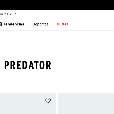
nete al club
🩰 Tendencias
Deportes
Outlet
 · PREDATOR
sta de deseos
Añadir a la lista de deseos