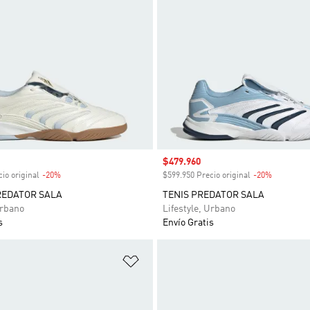
venta
Precio de venta
$479.960
io original
-20%
Descuento
$599.950 Precio original
-20%
Descuent
REDATOR SALA
TENIS PREDATOR SALA
Urbano
Lifestyle, Urbano
s
Envío Gratis
sta de deseos
Añadir a la lista de deseos