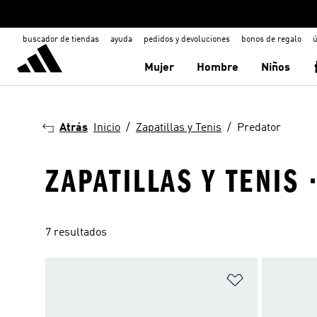
buscador de tiendas
ayuda
pedidos y devoluciones
bonos de regalo
ú
Mujer
Hombre
Niños
Atrás
Inicio
Zapatillas y Tenis
Predator
ZAPATILLAS Y TENIS
7 resultados
Añadir a la li