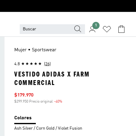
1
Mujer • Sportswear
4.8
(26)
VESTIDO ADIDAS X FARM
COMMERCIAL
Precio de venta
$179.970
$299.950 Precio original
-40%
Descuento
Colores
Ash Silver / Corn Gold / Violet Fusion