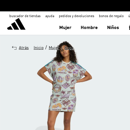
buscador de tiendas
ayuda
pedidos y devoluciones
bonos de regalo
ú
Mujer
Hombre
Niños
/
/
Atrás
Inicio
Mujer
Ropa