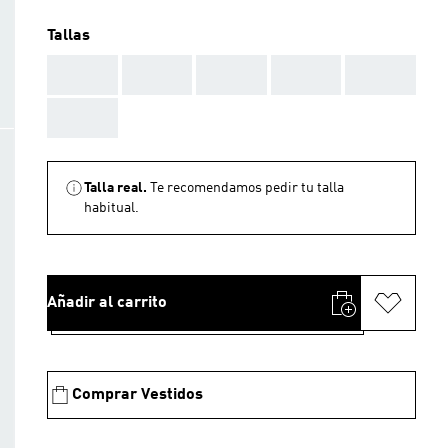
Tallas
AAA
AAA
AAA
AAA
AAA
AAA
Talla real.
Te recomendamos pedir tu talla
habitual.
Añadir al carrito
Comprar Vestidos