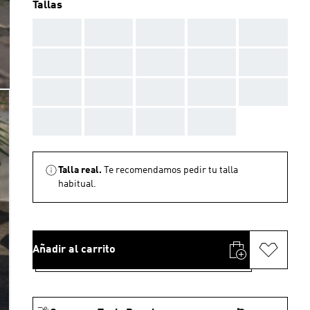
Tallas
AAA
AAA
AAA
AAA
AAA
AAA
AAA
AAA
AAA
AAA
AAA
AAA
AAA
AAA
AAA
AAA
AAA
AAA
AAA
Talla real.
Te recomendamos pedir tu talla
habitual.
Añadir al carrito