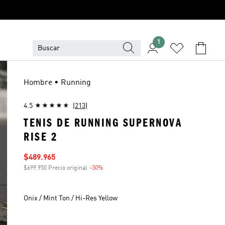
1
Hombre • Running
4.5
(213)
TENIS DE RUNNING SUPERNOVA
RISE 2
Precio de venta
$489.965
$699.950 Precio original
-30%
Descuento
Onix / Mint Ton / Hi-Res Yellow