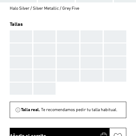
Halo Silver / Silver Metallic / Grey Five
Tallas
AAA
AAA
AAA
AAA
AAA
AAA
AAA
AAA
AAA
AAA
AAA
AAA
AAA
AAA
AAA
AAA
AAA
AAA
AAA
AAA
AAA
AAA
Talla real.
Te recomendamos pedir tu talla habitual.