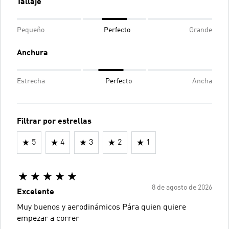
Tallaje
Pequeño
Perfecto
Grande
Anchura
Estrecha
Perfecto
Ancha
Filtrar por estrellas
5
4
3
2
1
8 de agosto de 2026
Excelente
Muy buenos y aerodinámicos Pára quien quiere
empezar a correr