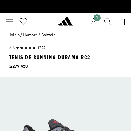
1
/
/
Inicio
Hombre
Calzado
4.6
(324)
TENIS DE RUNNING DURAMO RC2
Precio
$279.950