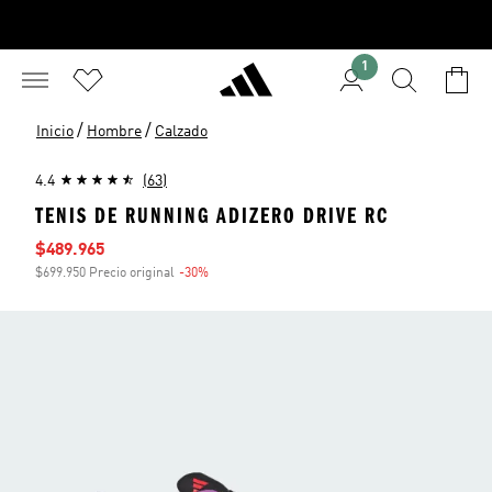
1
/
/
Inicio
Hombre
Calzado
4.4
(63)
TENIS DE RUNNING ADIZERO DRIVE RC
Precio de venta
$489.965
$699.950 Precio original
-30%
Descuento