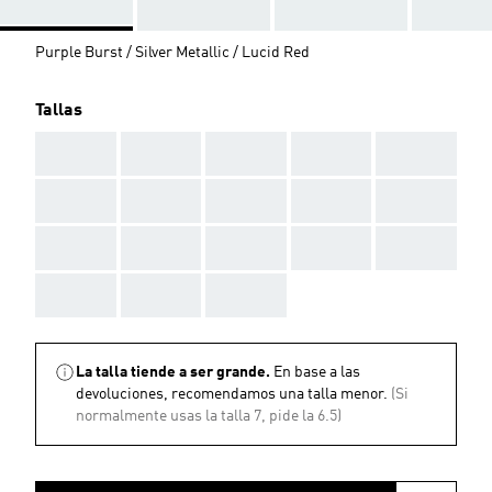
Purple Burst / Silver Metallic / Lucid Red
Tallas
AAA
AAA
AAA
AAA
AAA
AAA
AAA
AAA
AAA
AAA
AAA
AAA
AAA
AAA
AAA
AAA
AAA
AAA
La talla tiende a ser grande.
En base a las
devoluciones, recomendamos una talla menor.
(Si
normalmente usas la talla 7, pide la 6.5)