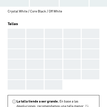
Crystal White / Core Black / Off White
Tallas
AAA
AAA
AAA
AAA
AAA
AAA
AAA
AAA
AAA
AAA
AAA
AAA
AAA
AAA
AAA
AAA
AAA
AAA
AAA
AAA
AAA
AAA
AAA
AAA
AAA
AAA
AAA
AAA
La talla tiende a ser grande.
En base a las
devoluciones, recomendamos una talla menor.
(Si