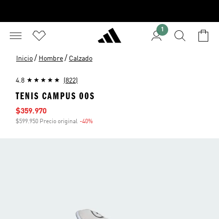
1
/
/
Inicio
Hombre
Calzado
4.8
(822)
TENIS CAMPUS 00S
Precio de venta
$359.970
$599.950 Precio original
-40%
Descuento