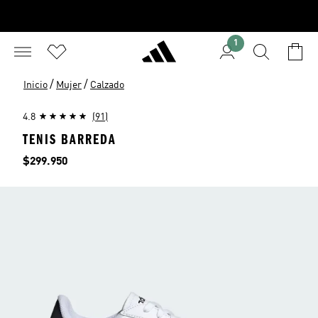
1
/
/
Inicio
Mujer
Calzado
4.8
(91)
TENIS BARREDA
Precio
$299.950