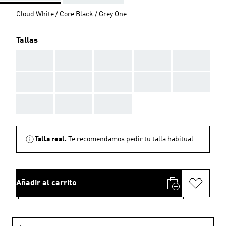
Cloud White / Core Black / Grey One
Tallas
AAA
AAA
AAA
AAA
AAA
AAA
AAA
AAA
AAA
AAA
AAA
AAA
AAA
Talla real.
Te recomendamos pedir tu talla habitual.
Añadir al carrito