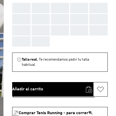
AAA
AAA
AAA
AAA
AAA
AAA
AAA
AAA
AAA
AAA
AAA
AAA
AAA
AAA
AAA
AAA
AAA
Talla real.
Te recomendamos pedir tu talla
habitual.
Añadir al carrito
Comprar Tenis Running - para correr🏃