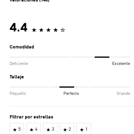
Valoraciones (146)
4.4
Comodidad
Deficiente
Excelente
Tallaje
Pequeño
Perfecto
Grande
Filtrar por estrellas
5
4
3
2
1