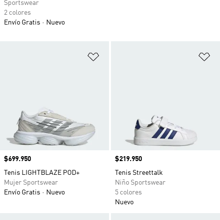
Sportswear
2 colores
Envío Gratis
Nuevo
Añadir a la lista de deseos
Añ
Precio
$699.950
Precio
$219.950
Tenis LIGHTBLAZE POD+
Tenis Streettalk
Mujer Sportswear
Niño Sportswear
Envío Gratis
Nuevo
5 colores
Nuevo