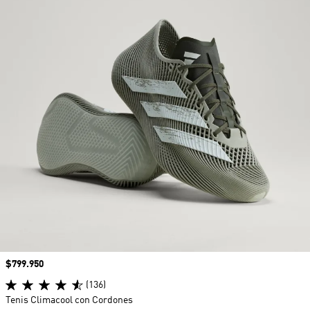
Precio
$799.950
(136)
Tenis Climacool con Cordones