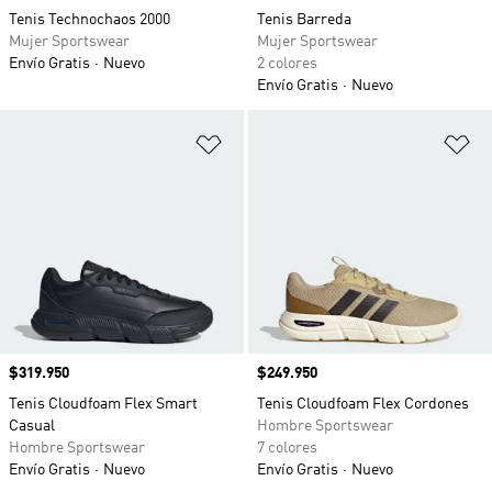
Tenis Technochaos 2000
Tenis Barreda
Mujer Sportswear
Mujer Sportswear
Envío Gratis
Nuevo
2 colores
Envío Gratis
Nuevo
Añadir a la lista de deseos
Añ
Precio
$319.950
Precio
$249.950
Tenis Cloudfoam Flex Smart
Tenis Cloudfoam Flex Cordones
Casual
Hombre Sportswear
Hombre Sportswear
7 colores
Envío Gratis
Nuevo
Envío Gratis
Nuevo