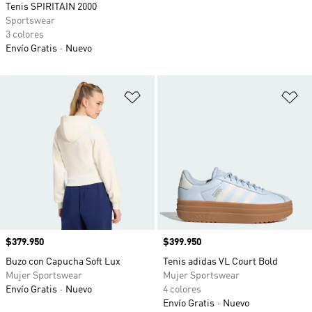
Tenis SPIRITAIN 2000
Sportswear
3 colores
Envío Gratis
Nuevo
Añadir a la lista de deseos
Añ
Precio
$379.950
Precio
$399.950
Buzo con Capucha Soft Lux
Tenis adidas VL Court Bold
Mujer Sportswear
Mujer Sportswear
Envío Gratis
Nuevo
4 colores
Envío Gratis
Nuevo