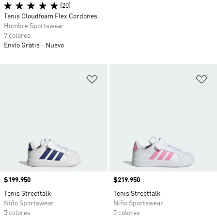
(20)
Tenis Cloudfoam Flex Cordones
Hombre Sportswear
7 colores
Envío Gratis
Nuevo
Añadir a la lista de deseos
Añ
Precio
$199.950
Precio
$219.950
Tenis Streettalk
Tenis Streettalk
Niño Sportswear
Niño Sportswear
5 colores
5 colores