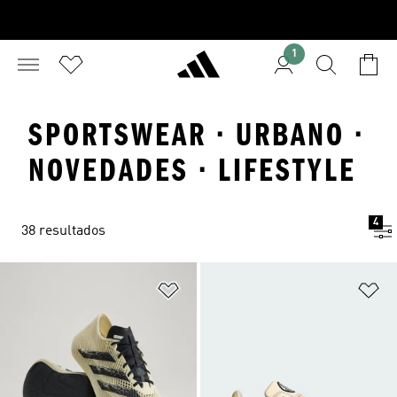
1
SPORTSWEAR · URBANO ·
NOVEDADES · LIFESTYLE
4
38 resultados
Añadir a la lista de deseos
Añ