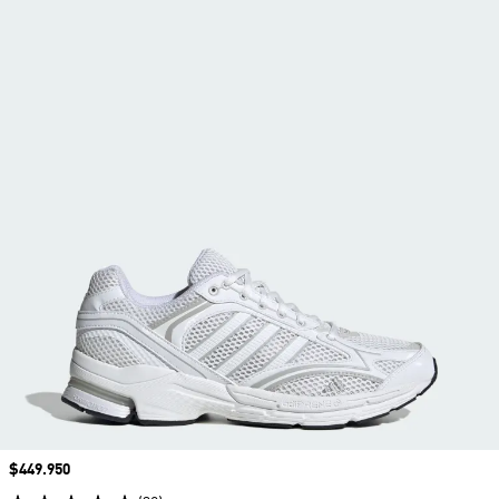
Precio
$449.950