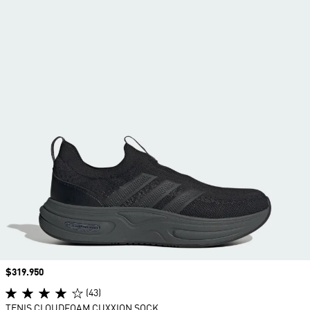
Precio
$319.950
(43)
TENIS CLOUDFOAM CUXXION SOCK