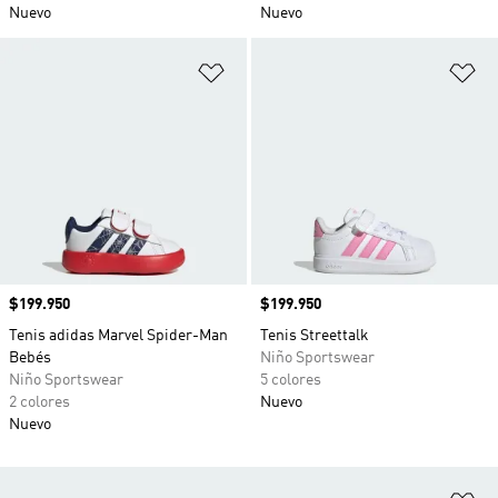
Nuevo
Nuevo
Añadir a la lista de deseos
Añ
Precio
$199.950
Precio
$199.950
Tenis adidas Marvel Spider-Man
Tenis Streettalk
Bebés
Niño Sportswear
Niño Sportswear
5 colores
2 colores
Nuevo
Nuevo
Añ