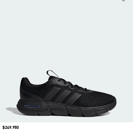
Precio
$249.950