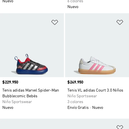
Nuevo
6 colores
Nuevo
Añadir a la lista de deseos
Añ
Precio
$229.950
Precio
$249.950
Tenis adidas Marvel Spider-Man
Tenis VL adidas Court 3.0 Niños
Bubblecomic Bebés
Niño Sportswear
Niño Sportswear
3 colores
Nuevo
Envío Gratis
Nuevo
Añ