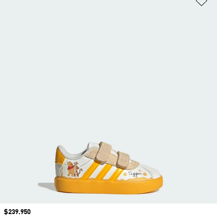
Precio
$239.950