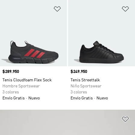
Añadir a la lista de deseos
Añ
Precio
$289.950
Precio
$249.950
Tenis Cloudfoam Flex Sock
Tenis Streettalk
Hombre Sportswear
Niño Sportswear
3 colores
3 colores
Envío Gratis
Nuevo
Envío Gratis
Nuevo
Añ