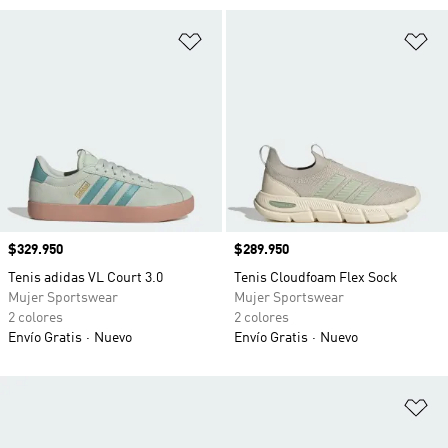
Añadir a la lista de deseos
Añ
Precio
$329.950
Precio
$289.950
Tenis adidas VL Court 3.0
Tenis Cloudfoam Flex Sock
Mujer Sportswear
Mujer Sportswear
2 colores
2 colores
Envío Gratis
Nuevo
Envío Gratis
Nuevo
Añ