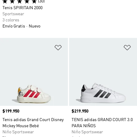
(30)
Tenis SPIRITAIN 2000
Sportswear
3 colores
Envío Gratis
Nuevo
Añadir a la lista de deseos
Añ
Precio
$199.950
Precio
$219.950
Tenis adidas Grand Court Disney
TENIS adidas GRAND COURT 3.0
Mickey Mouse Bebé
PARA NIÑOS
Niño Sportswear
Niño Sportswear