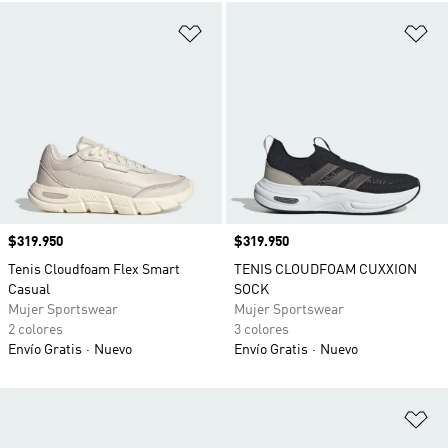
Añadir a la lista de deseos
Añ
Precio
$319.950
Precio
$319.950
Tenis Cloudfoam Flex Smart
TENIS CLOUDFOAM CUXXION
Casual
SOCK
Mujer Sportswear
Mujer Sportswear
2 colores
3 colores
Envío Gratis
Nuevo
Envío Gratis
Nuevo
Añ