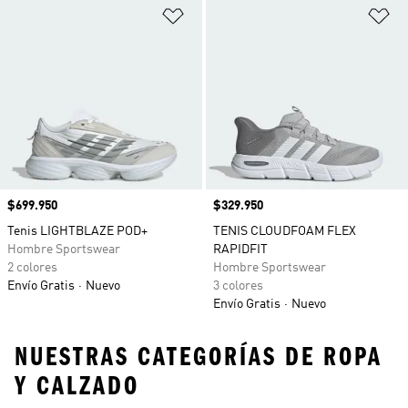
Añadir a la lista de deseos
Añ
Precio
$699.950
Precio
$329.950
Tenis LIGHTBLAZE POD+
TENIS CLOUDFOAM FLEX
Hombre Sportswear
RAPIDFIT
2 colores
Hombre Sportswear
Envío Gratis
Nuevo
3 colores
Envío Gratis
Nuevo
NUESTRAS CATEGORÍAS DE ROPA
Y CALZADO