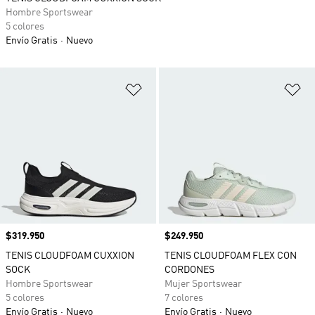
Hombre Sportswear
5 colores
Envío Gratis
Nuevo
Añadir a la lista de deseos
Añ
Precio
$319.950
Precio
$249.950
TENIS CLOUDFOAM CUXXION
TENIS CLOUDFOAM FLEX CON
SOCK
CORDONES
Hombre Sportswear
Mujer Sportswear
5 colores
7 colores
Envío Gratis
Nuevo
Envío Gratis
Nuevo