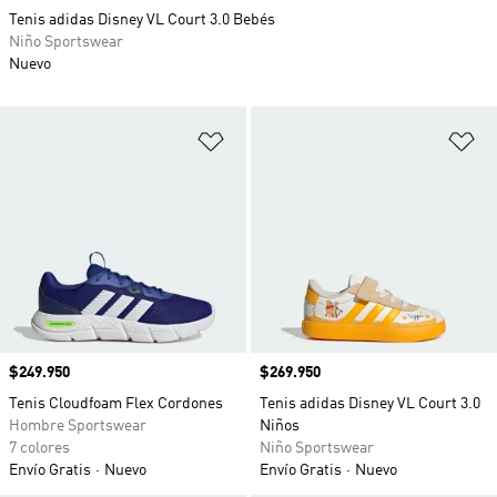
Tenis adidas Disney VL Court 3.0 Bebés
Niño Sportswear
Nuevo
Añadir a la lista de deseos
Añ
Precio
$249.950
Precio
$269.950
Tenis Cloudfoam Flex Cordones
Tenis adidas Disney VL Court 3.0
Hombre Sportswear
Niños
7 colores
Niño Sportswear
Envío Gratis
Nuevo
Envío Gratis
Nuevo