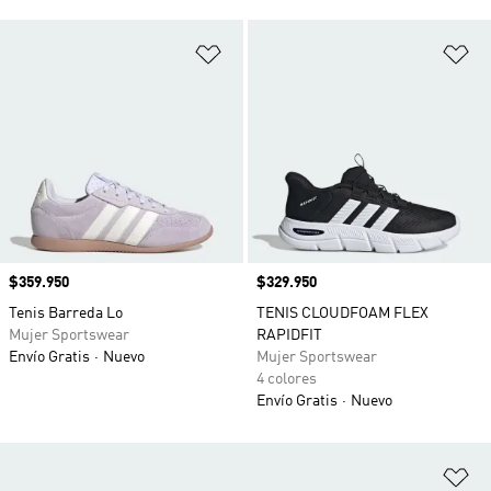
Añadir a la lista de deseos
Añ
Precio
$359.950
Precio
$329.950
Tenis Barreda Lo
TENIS CLOUDFOAM FLEX
Mujer Sportswear
RAPIDFIT
Envío Gratis
Nuevo
Mujer Sportswear
4 colores
Envío Gratis
Nuevo
Añ