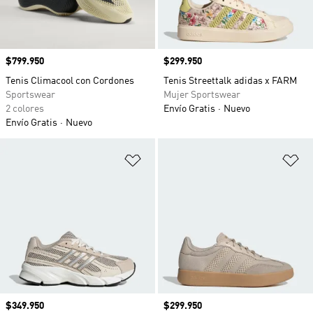
Precio
$799.950
Precio
$299.950
Tenis Climacool con Cordones
Tenis Streettalk adidas x FARM
Sportswear
Mujer Sportswear
2 colores
Envío Gratis
Nuevo
Envío Gratis
Nuevo
Añadir a la lista de deseos
Añ
Precio
$349.950
Precio
$299.950