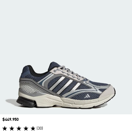
Precio
$449.950
(30)