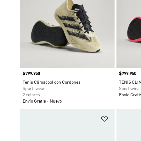
Precio
$799.950
Precio
$799.950
Tenis Climacool con Cordones
TENIS CL
Sportswear
Sportswea
2 colores
Envío Grati
Envío Gratis
Nuevo
Añadir a la li