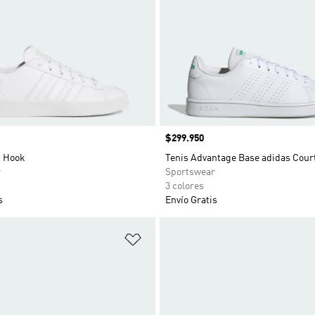
Precio
$299.950
p Hook
Tenis Advantage Base adidas Court
r
Sportswear
3 colores
s
Envío Gratis
sta de deseos
Añadir a la lista de deseos