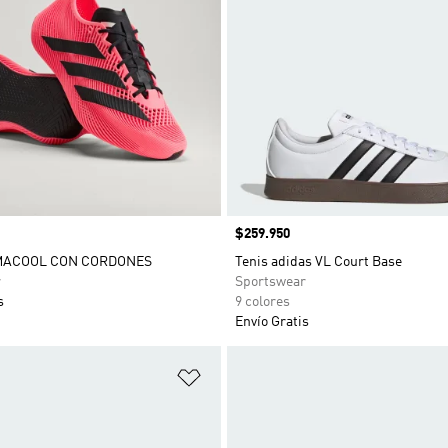
Precio
$259.950
IMACOOL CON CORDONES
Tenis adidas VL Court Base
r
Sportswear
s
9 colores
Envío Gratis
sta de deseos
Añadir a la lista de deseos