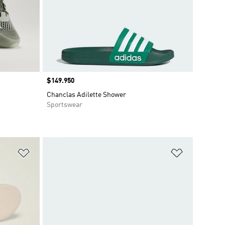
Precio
$149.950
Chanclas Adilette Shower
Sportswear
Añadir a la lista de deseos
Añadir a la