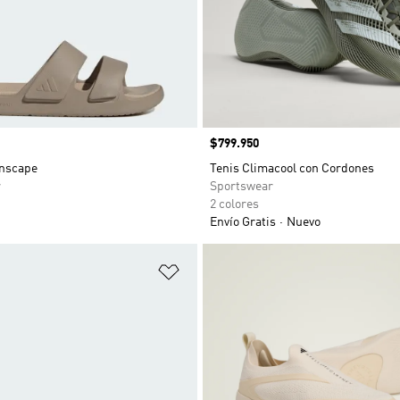
Precio
$799.950
nscape
Tenis Climacool con Cordones
r
Sportswear
2 colores
Envío Gratis
Nuevo
sta de deseos
Añadir a la lista de deseos