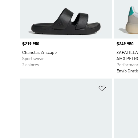
Precio
$219.950
Precio
$349.950
Chanclas Znscape
ZAPATILLA
Sportswear
AMG PETR
2 colores
Performan
Envío Grati
Añadir a la li