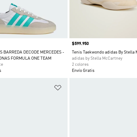
Precio
$599.950
S BARREDA DECODE MERCEDES -
Tenis Taekwondo adidas By Stella
ONAS FORMULA ONE TEAM
adidas by Stella McCartney
ce
2 colores
s
Envío Gratis
sta de deseos
Añadir a la lista de deseos