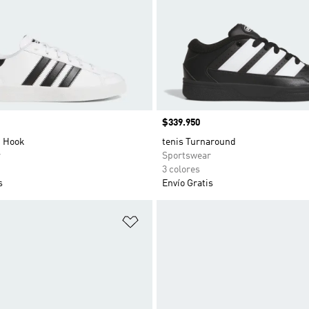
Precio
$339.950
p Hook
tenis Turnaround
r
Sportswear
3 colores
s
Envío Gratis
sta de deseos
Añadir a la lista de deseos