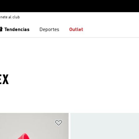
nete al club
🩰 Tendencias
Deportes
Outlet
EX
sta de deseos
Añadir a la lista de deseos