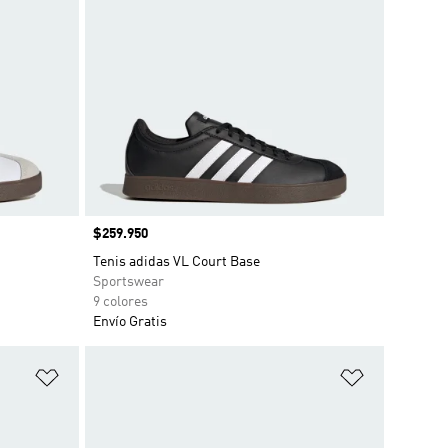
Precio
$259.950
Tenis adidas VL Court Base
Sportswear
9 colores
Envío Gratis
Añadir a la lista de deseos
Añadir a la