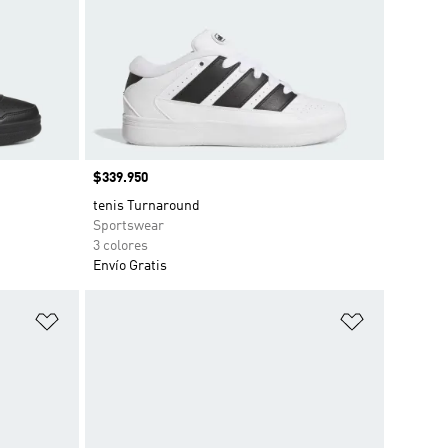
Precio
$339.950
tenis Turnaround
Sportswear
3 colores
Envío Gratis
Añadir a la lista de deseos
Añadir a la