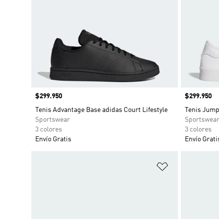
Precio
$299.950
Precio
$299.950
Tenis Advantage Base adidas Court Lifestyle
Tenis Jum
Sportswear
Sportswea
3 colores
3 colores
Envío Gratis
Envío Grati
Añadir a la li