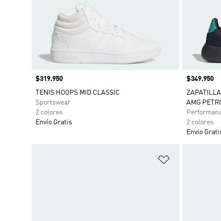
Precio
$319.950
Precio
$349.950
TENIS HOOPS MID CLASSIC
ZAPATILLA
Sportswear
AMG PETR
2 colores
Performan
Envío Gratis
2 colores
Envío Grati
Añadir a la li