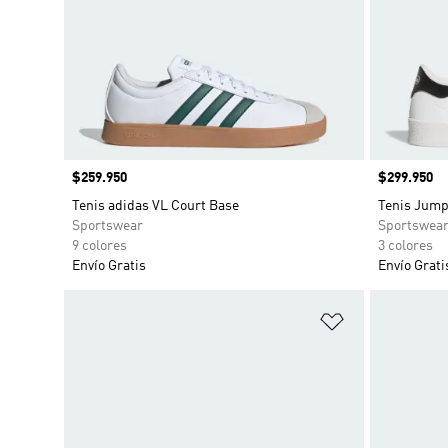
Precio
$259.950
Precio
$299.950
Tenis adidas VL Court Base
Tenis Jum
Sportswear
Sportswea
9 colores
3 colores
Envío Gratis
Envío Grati
Añadir a la li