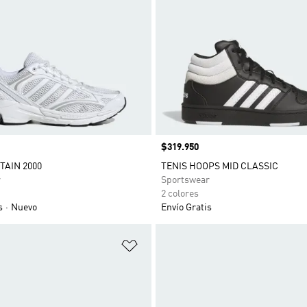
Precio
$319.950
ITAIN 2000
TENIS HOOPS MID CLASSIC
r
Sportswear
2 colores
s
Nuevo
Envío Gratis
sta de deseos
Añadir a la lista de deseos