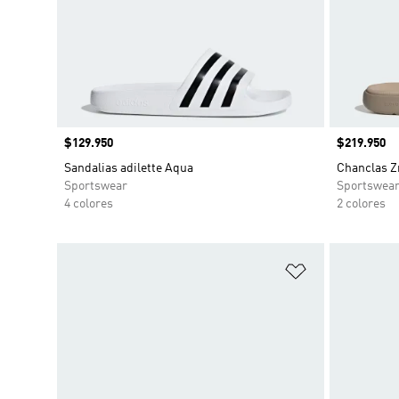
Precio
$129.950
Precio
$219.950
Sandalias adilette Aqua
Chanclas Z
Sportswear
Sportswea
4 colores
2 colores
Añadir a la li