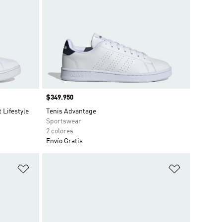
Precio
$349.950
 Lifestyle
Tenis Advantage
Sportswear
2 colores
Envío Gratis
Añadir a la lista de deseos
Añadir a la