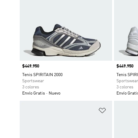
Precio
$449.950
Precio
$449.950
Tenis SPIRITAIN 2000
Tenis SPIR
Sportswear
Sportswea
3 colores
3 colores
Envío Gratis
Nuevo
Envío Grati
Añadir a la li