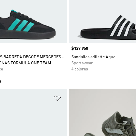
Precio
$129.950
S BARREDA DECODE MERCEDES -
Sandalias adilette Aqua
ONAS FORMULA ONE TEAM
Sportswear
ce
4 colores
s
sta de deseos
Añadir a la lista de deseos