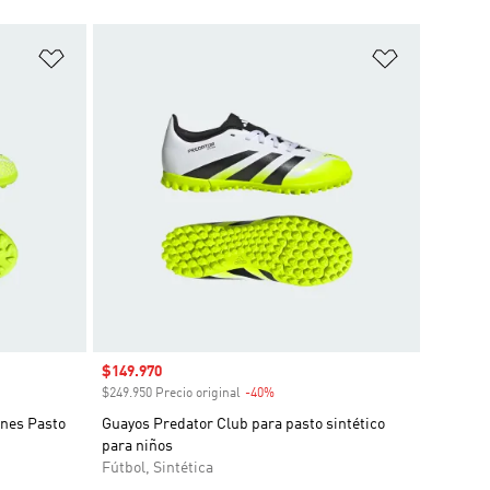
Añadir a la lista de deseos
Añadir a la
Precio de venta
$149.970
o
$249.950 Precio original
-40%
Descuento
ones Pasto
Guayos Predator Club para pasto sintético
para niños
Fútbol, Sintética