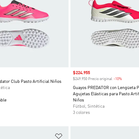
Precio de venta
$224.955
$249.950 Precio original
-10%
Descuent
ator Club Pasto Artificial Niños
tética
Guayos PREDATOR con Lengüeta P
Agujetas Elásticas para Pasto Artif
able
Niños
Fútbol, Sintética
3 colores
sta de deseos
Añadir a la lista de deseos