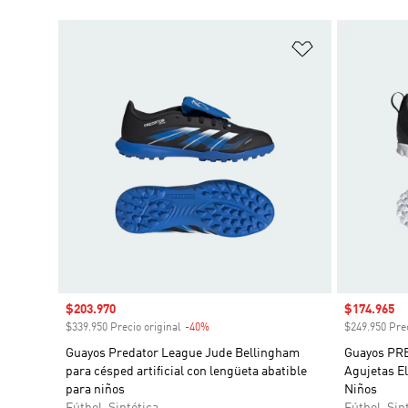
Añadir a la li
Precio de venta
$203.970
Precio de 
$174.965
$339.950 Precio original
-40%
Descuento
$249.950 Prec
Guayos Predator League Jude Bellingham
Guayos PRE
para césped artificial con lengüeta abatible
Agujetas El
para niños
Niños
Fútbol, Sintética
Fútbol, Sin