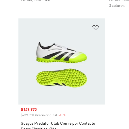
3 colores
Añadir a la li
Precio de venta
$149.970
$249.950 Precio original
-40%
Descuento
Guayos Predator Club Cierre por Contacto