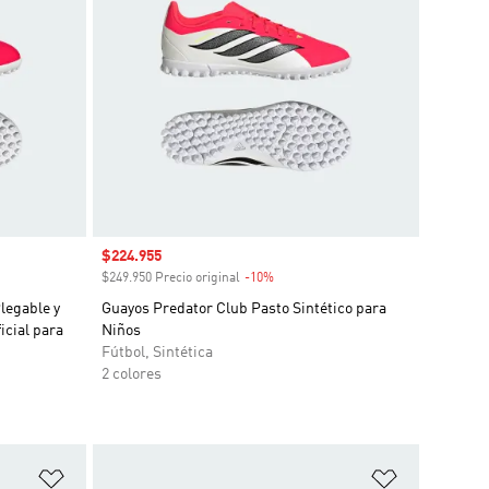
Precio de venta
$224.955
o
$249.950 Precio original
-10%
Descuento
legable y
Guayos Predator Club Pasto Sintético para
icial para
Niños
Fútbol, Sintética
2 colores
Añadir a la lista de deseos
Añadir a la