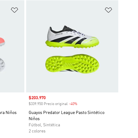
Añadir a la lista de deseos
Añadir a la
Precio de venta
$203.970
o
$339.950 Precio original
-40%
Descuento
ara Niños
Guayos Predator League Pasto Sintético
Niños
Fútbol, Sintética
2 colores