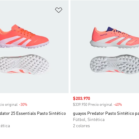
sta de deseos
Añadir a la lista de deseos
venta
Precio de venta
$203.970
io original
-30%
Descuento
$339.950 Precio original
-40%
Descuent
ator 25 Essentials Pasto Sintético
guayos Predator Pasto Sintético p
Fútbol, Sintética
tética
2 colores