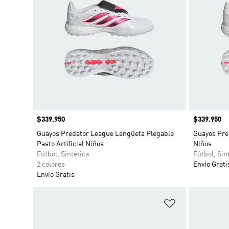
Precio
$339.950
Precio
$339.950
Guayos Predator League Lengüeta Plegable
Guayos Pred
Pasto Artificial Niños
Niños
Fútbol, Sintética
Fútbol, Sin
2 colores
Envío Grati
Envío Gratis
Añadir a la li