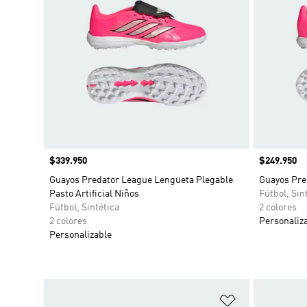
Precio
$339.950
Precio
$249.950
Guayos Predator League Lengüeta Plegable
Guayos Pred
Pasto Artificial Niños
Fútbol, Sin
Fútbol, Sintética
2 colores
2 colores
Personaliz
Personalizable
Añadir a la li