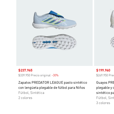
Precio de venta
$237.965
Precio de 
$199.960
$339.950 Precio original
-30%
Descuento
$249.950 Prec
Zapatos PREDATOR LEAGUE pasto sintético
Guayos PR
con lengüeta plegable de fútbol para Niños
plegable y 
Fútbol, Sintética
sintético p
2 colores
Fútbol, Sin
3 colores