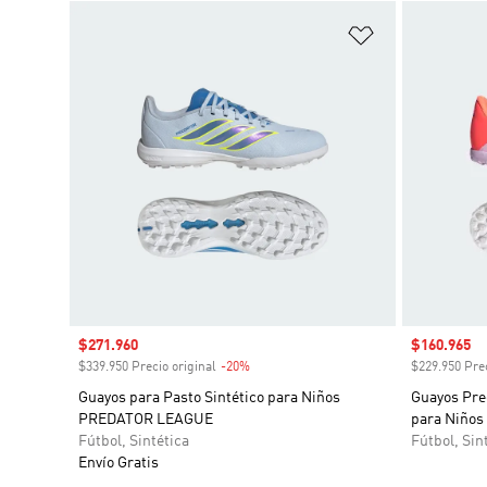
Añadir a la li
Precio de venta
$271.960
Precio de 
$160.965
$339.950 Precio original
-20%
Descuento
$229.950 Prec
Guayos para Pasto Sintético para Niños
Guayos Pred
PREDATOR LEAGUE
para Niños
Fútbol, Sintética
Fútbol, Sin
Envío Gratis