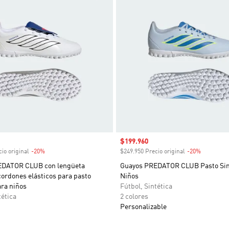
venta
Precio de venta
$199.960
io original
-20%
Descuento
$249.950 Precio original
-20%
Descuent
EDATOR CLUB con lengüeta
Guayos PREDATOR CLUB Pasto Sint
cordones elásticos para pasto
Niños
ara niños
Fútbol, Sintética
tética
2 colores
Personalizable