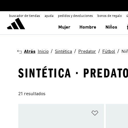
buscador de tiendas
ayuda
pedidos y devoluciones
bonos de regalo
ú
Mujer
Hombre
Niños
Atrás
Inicio
Sintética
Predator
Fútbol
Ni
SINTÉTICA · PREDATO
21 resultados
Añadir a la li