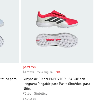
Precio de venta
$169.975
o
$339.950 Precio original
-50%
Descuento
ético para
Guayos de Fútbol PREDATOR LEAGUE con
Lengüeta Plegable para Pasto Sintético, para
Niños
Fútbol, Sintética
2 colores