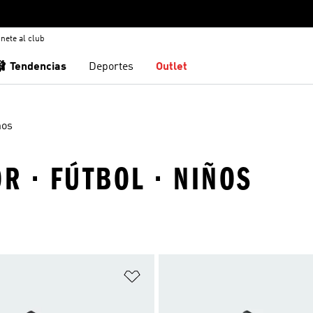
nete al club
🩰 Tendencias
Deportes
Outlet
ños
R · FÚTBOL · NIÑOS
sta de deseos
Añadir a la lista de deseos