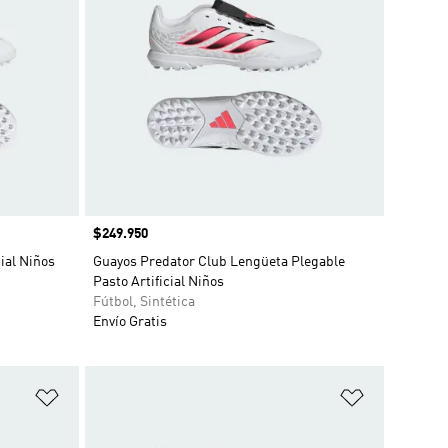
Precio
$249.950
ial Niños
Guayos Predator Club Lengüeta Plegable
Pasto Artificial Niños
Fútbol, Sintética
Envío Gratis
Añadir a la lista de deseos
Añadir a la