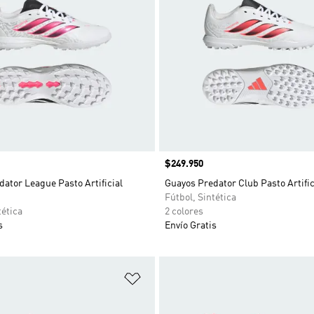
Precio
$249.950
ator League Pasto Artificial
Guayos Predator Club Pasto Artific
Fútbol, Sintética
tética
2 colores
s
Envío Gratis
sta de deseos
Añadir a la lista de deseos