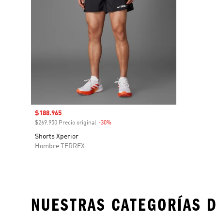
Precio de venta
$188.965
$269.950 Precio original
-30%
Descuento
Shorts Xperior
Hombre TERREX
NUESTRAS CATEGORÍAS D