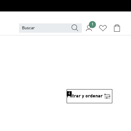
1
4
Filtrar y ordenar