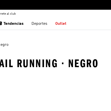
nete al club
🩰 Tendencias
Deportes
Outlet
egro
RAIL RUNNING · NEGRO
sta de deseos