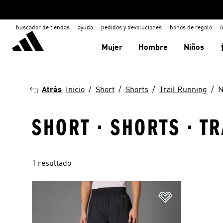
buscador de tiendas
ayuda
pedidos y devoluciones
bonos de regalo
ú
Mujer
Hombre
Niños
Atrás
Inicio
Short
Shorts
Trail Running
N
SHORT · SHORTS · T
1 resultado
Añadir a la li