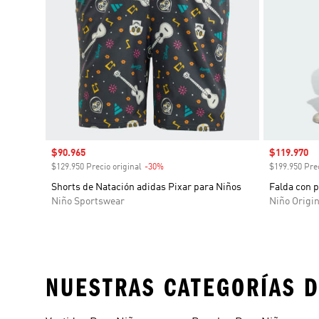
Precio de venta
$90.965
Precio de 
$119.970
$129.950 Precio original
-30%
Descuento
$199.950 Prec
Shorts de Natación adidas Pixar para Niños
Falda con p
Niño Sportswear
Niño Origin
NUESTRAS CATEGORÍAS D