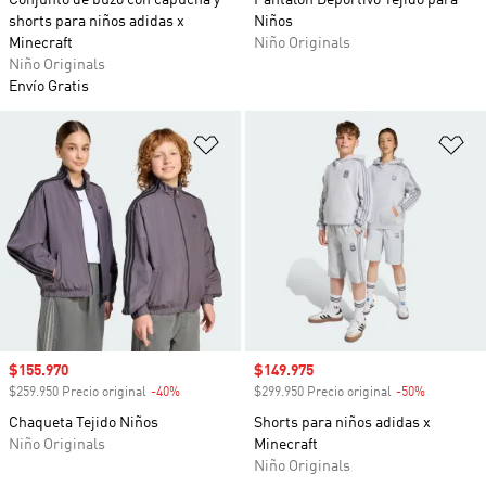
Conjunto de buzo con capucha y
Pantalón Deportivo Tejido para
shorts para niños adidas x
Niños
Minecraft
Niño Originals
Niño Originals
Envío Gratis
Añadir a la lista de deseos
Añ
Precio de venta
$155.970
Precio de venta
$149.975
$259.950 Precio original
-40%
Descuento
$299.950 Precio original
-50%
Descuento
Chaqueta Tejido Niños
Shorts para niños adidas x
Niño Originals
Minecraft
Niño Originals