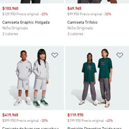
Precio de venta
$103.960
Precio de venta
$69.965
$129.950 Precio original
-20%
Descuento
$99.950 Precio original
-30%
Descuento
Camiseta Graphic Holgada
Camiseta Trifolio
Niño Originals
Niño Originals
2 colores
3 colores
Añadir a la lista de deseos
Añ
Precio de venta
$419.965
Precio de venta
$119.970
$599.950 Precio original
-30%
Descuento
$199.950 Precio original
-40%
Descuento