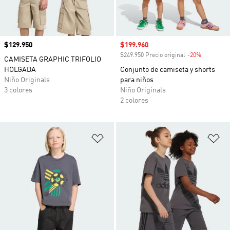
Precio
$129.950
Precio de venta
$199.960
$249.950 Precio original
-20%
Descuento
CAMISETA GRAPHIC TRIFOLIO
HOLGADA
Conjunto de camiseta y shorts
Niño Originals
para niños
3 colores
Niño Originals
2 colores
Añadir a la lista de deseos
Añ