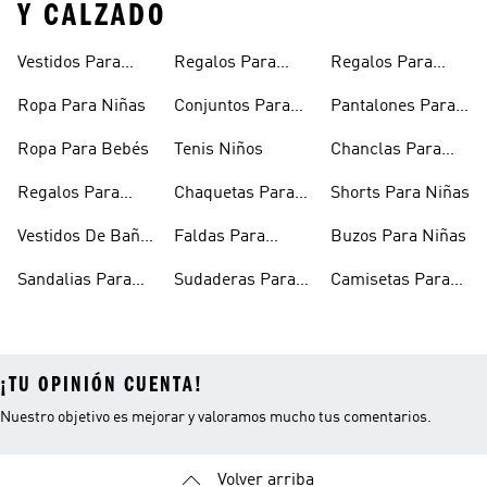
Y CALZADO
Vestidos Para
Regalos Para
Regalos Para
Niñas
Bebés
Adolescentes
Ropa Para Niñas
Conjuntos Para
Pantalones Para
Niñas
Niñas
Ropa Para Bebés
Tenis Niños
Chanclas Para
Niñas
Regalos Para
Chaquetas Para
Shorts Para Niñas
Niñas
Niñas
Vestidos De Baño
Faldas Para
Buzos Para Niñas
Para Niñas
Niñas
Sandalias Para
Sudaderas Para
Camisetas Para
Niñas
Niñas
Niñas
¡TU OPINIÓN CUENTA!
Nuestro objetivo es mejorar y valoramos mucho tus comentarios.
Volver arriba