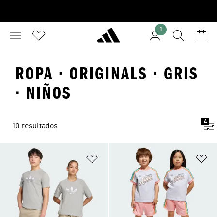
1
ROPA · ORIGINALS · GRIS
· NIÑOS
4
10 resultados
Añadir a la lista de deseos
Añ