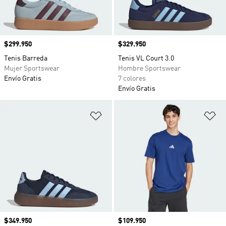
Precio
$299.950
Precio
$329.950
Tenis Barreda
Tenis VL Court 3.0
Mujer Sportswear
Hombre Sportswear
Envío Gratis
7 colores
Envío Gratis
Añadir a la lista de deseos
Añ
Precio
$349.950
Precio
$109.950