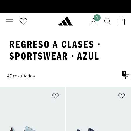
1
REGRESO A CLASES ·
SPORTSWEAR · AZUL
3
47 resultados
Añadir a la lista de deseos
Añ