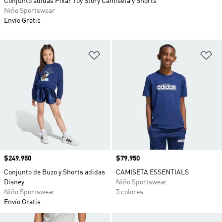
Conjunto adidas Pixar Toy Story Camiseta y Shorts
Niño Sportswear
Envío Gratis
Añadir a la lista de deseos
Añ
Precio
$249.950
Precio
$79.950
Conjunto de Buzo y Shorts adidas
CAMISETA ESSENTIALS
Disney
Niño Sportswear
Niño Sportswear
5 colores
Envío Gratis