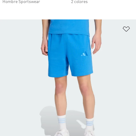
Hombre Sportswear
2 colores
Añ