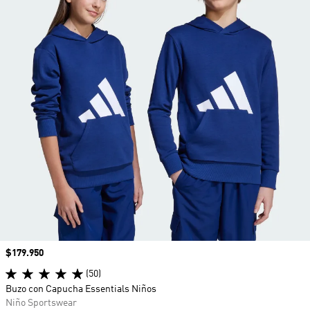
Precio
$179.950
(50)
Buzo con Capucha Essentials Niños
Niño Sportswear