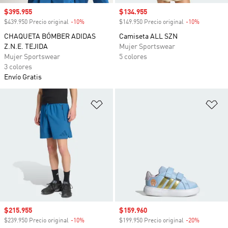
Precio de venta
$395.955
Precio de venta
$134.955
$439.950 Precio original
-10%
Descuento
$149.950 Precio original
-10%
Descuento
CHAQUETA BÓMBER ADIDAS
Camiseta ALL SZN
Z.N.E. TEJIDA
Mujer Sportswear
Mujer Sportswear
5 colores
3 colores
Envío Gratis
Añadir a la lista de deseos
Añ
Precio de venta
$215.955
Precio de venta
$159.960
$239.950 Precio original
-10%
Descuento
$199.950 Precio original
-20%
Descuento