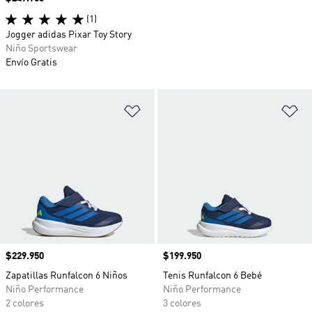
(1)
Jogger adidas Pixar Toy Story
Niño Sportswear
Envío Gratis
Añadir a la lista de deseos
Añ
Precio
$229.950
Precio
$199.950
Zapatillas Runfalcon 6 Niños
Tenis Runfalcon 6 Bebé
Niño Performance
Niño Performance
2 colores
3 colores