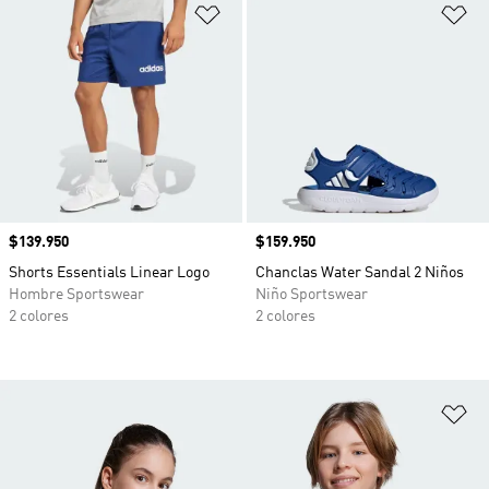
Añadir a la lista de deseos
Añ
Precio
$139.950
Precio
$159.950
Shorts Essentials Linear Logo
Chanclas Water Sandal 2 Niños
Hombre Sportswear
Niño Sportswear
2 colores
2 colores
Añ