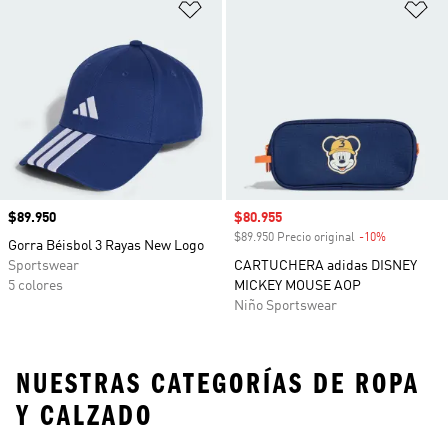
Añadir a la lista de deseos
Añ
Precio
$89.950
Precio de venta
$80.955
$89.950 Precio original
-10%
Descuento
Gorra Béisbol 3 Rayas New Logo
Sportswear
CARTUCHERA adidas DISNEY
5 colores
MICKEY MOUSE AOP
Niño Sportswear
NUESTRAS CATEGORÍAS DE ROPA
Y CALZADO