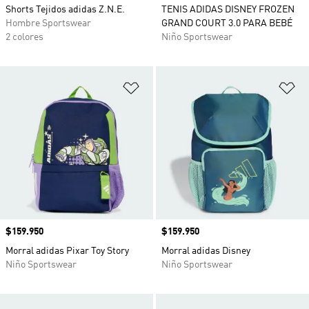
Shorts Tejidos adidas Z.N.E.
TENIS ADIDAS DISNEY FROZEN
Hombre Sportswear
GRAND COURT 3.0 PARA BEBÉ
2 colores
Niño Sportswear
Añadir a la lista de deseos
Añ
Precio
$159.950
Precio
$159.950
Morral adidas Pixar Toy Story
Morral adidas Disney
Niño Sportswear
Niño Sportswear