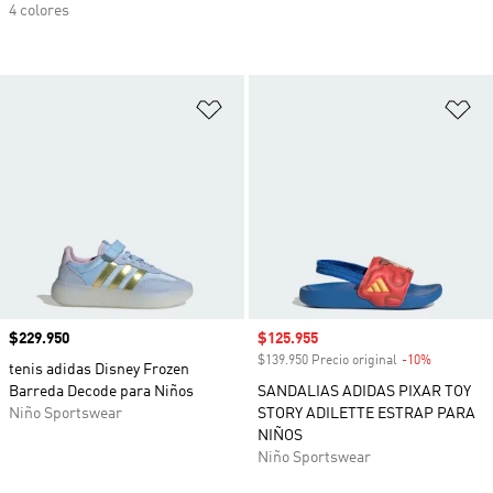
4 colores
Añadir a la lista de deseos
Añ
Precio
$229.950
Precio de venta
$125.955
$139.950 Precio original
-10%
Descuento
tenis adidas Disney Frozen
Barreda Decode para Niños
SANDALIAS ADIDAS PIXAR TOY
Niño Sportswear
STORY ADILETTE ESTRAP PARA
NIÑOS
Niño Sportswear