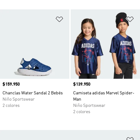
Añadir a la lista de deseos
Añ
Precio
$159.950
Precio
$139.950
Chanclas Water Sandal 2 Bebés
Camiseta adidas Marvel Spider-
Niño Sportswear
Man
2 colores
Niño Sportswear
2 colores
Añ