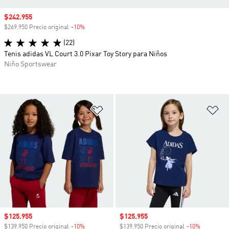
Precio de venta
$242.955
$269.950 Precio original
-10%
Descuento
(22)
Tenis adidas VL Court 3.0 Pixar Toy Story para Niños
Niño Sportswear
Añadir a la lista de deseos
Añ
Precio de venta
$125.955
Precio de venta
$125.955
$139.950 Precio original
-10%
Descuento
$139.950 Precio original
-10%
Descuento