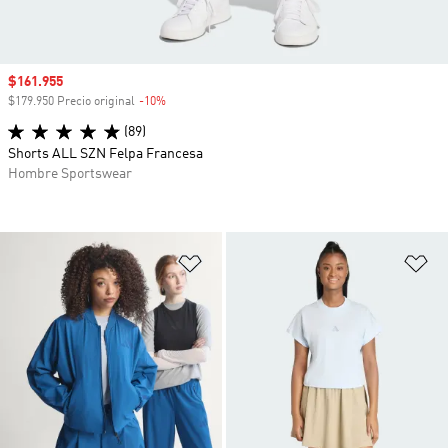
Precio de venta
$161.955
$179.950 Precio original
-10%
Descuento
(89)
Shorts ALL SZN Felpa Francesa
Hombre Sportswear
Añadir a la lista de deseos
Añ