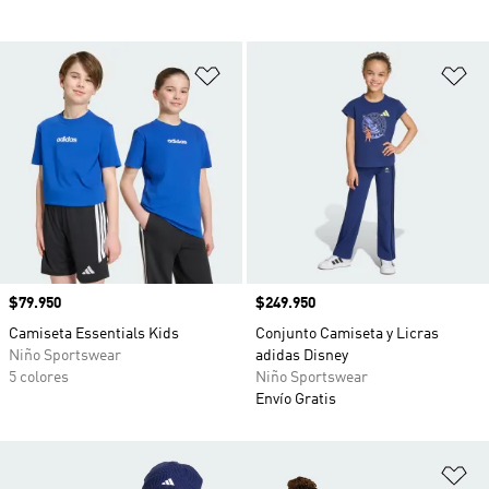
Añadir a la lista de deseos
Añ
Precio
$79.950
Precio
$249.950
Camiseta Essentials Kids
Conjunto Camiseta y Licras
Niño Sportswear
adidas Disney
5 colores
Niño Sportswear
Envío Gratis
Añ