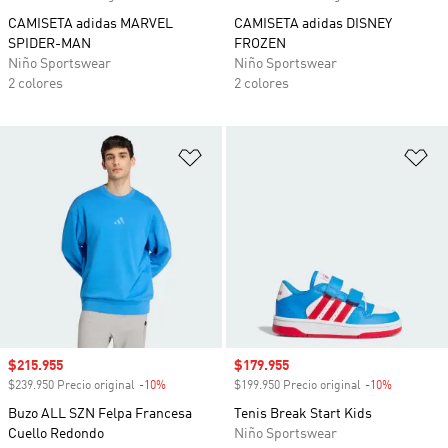
CAMISETA adidas MARVEL
CAMISETA adidas DISNEY
SPIDER-MAN
FROZEN
Niño Sportswear
Niño Sportswear
2 colores
2 colores
Añadir a la lista de deseos
Añ
Precio de venta
$215.955
Precio de venta
$179.955
$239.950 Precio original
-10%
Descuento
$199.950 Precio original
-10%
Descuento
Buzo ALL SZN Felpa Francesa
Tenis Break Start Kids
Cuello Redondo
Niño Sportswear