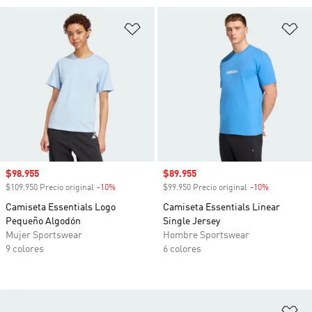
Añadir a la lista de deseos
Añ
Precio de venta
$98.955
Precio de venta
$89.955
$109.950 Precio original
-10%
Descuento
$99.950 Precio original
-10%
Descuento
Camiseta Essentials Logo
Camiseta Essentials Linear
Pequeño Algodón
Single Jersey
Mujer Sportswear
Hombre Sportswear
9 colores
6 colores
Añ