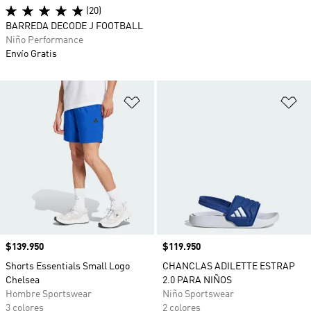
(20)
BARREDA DECODE J FOOTBALL
Niño Performance
Envío Gratis
Añadir a la lista de deseos
Añ
Precio
$139.950
Precio
$119.950
Shorts Essentials Small Logo
CHANCLAS ADILETTE ESTRAP
Chelsea
2.0 PARA NIÑOS
Hombre Sportswear
Niño Sportswear
3 colores
2 colores