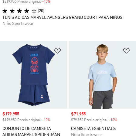
$269.950 Precio original
-10%
Descuento
(20)
TENIS ADIDAS MARVEL AVENGERS GRAND COURT PARA NIÑOS
Niño Sportswear
Añadir a la lista de deseos
Añ
Precio de venta
$179.955
Precio de venta
$71.955
$199.950 Precio original
-10%
Descuento
$79.950 Precio original
-10%
Descuento
CONJUNTO DE CAMISETA
CAMISETA ESSENTIALS
ADIDAS MARVEL SPIDER-MAN
Niño Sportswear