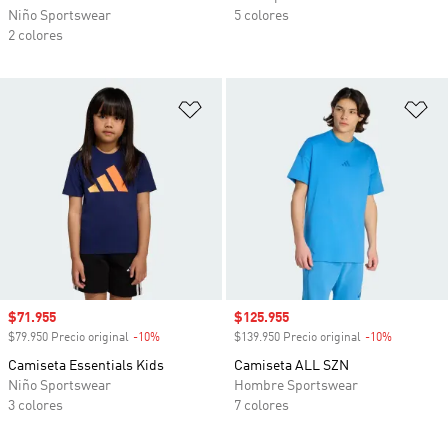
Niño Sportswear
5 colores
2 colores
Añadir a la lista de deseos
Añ
Precio de venta
$71.955
Precio de venta
$125.955
$79.950 Precio original
-10%
Descuento
$139.950 Precio original
-10%
Descuento
Camiseta Essentials Kids
Camiseta ALL SZN
Niño Sportswear
Hombre Sportswear
3 colores
7 colores