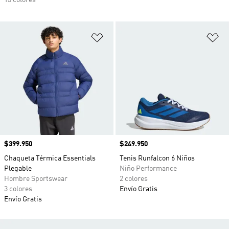
13 colores
Añadir a la lista de deseos
Añ
Precio
$399.950
Precio
$249.950
Chaqueta Térmica Essentials
Tenis Runfalcon 6 Niños
Plegable
Niño Performance
Hombre Sportswear
2 colores
3 colores
Envío Gratis
Envío Gratis