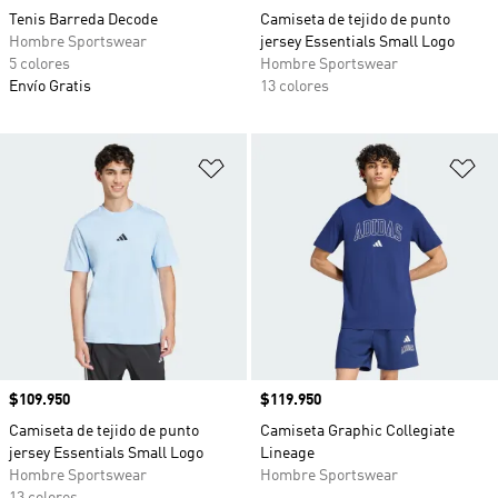
Tenis Barreda Decode
Camiseta de tejido de punto
Hombre Sportswear
jersey Essentials Small Logo
5 colores
Hombre Sportswear
Envío Gratis
13 colores
Añadir a la lista de deseos
Añ
Precio
$109.950
Precio
$119.950
Camiseta de tejido de punto
Camiseta Graphic Collegiate
jersey Essentials Small Logo
Lineage
Hombre Sportswear
Hombre Sportswear