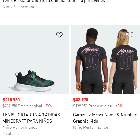
Tenis Predator Club Sala Cancha Cubierta para Niños
Niño Performance
Añadir a la lista de deseos
Añ
Precio de venta
$215.960
Precio de venta
$83.970
$269.950 Precio original
-20%
Descuento
$139.950 Precio original
-40%
Descuento
TENIS FORTARUN 4.0 ADIDAS
Camiseta Messi Name & Number
MINECRAFT PARA NIÑOS
Graphic Kids
Niño Performance
Niño Performance
2 colores