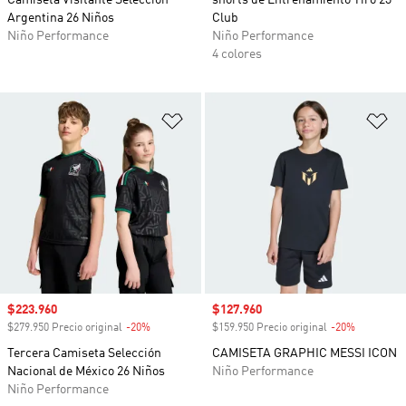
Camiseta Visitante Selección
shorts de Entrenamiento Tiro 23
Argentina 26 Niños
Club
Niño Performance
Niño Performance
4 colores
Añadir a la lista de deseos
Añ
Precio de venta
$223.960
Precio de venta
$127.960
$279.950 Precio original
-20%
Descuento
$159.950 Precio original
-20%
Descuento
Tercera Camiseta Selección
CAMISETA GRAPHIC MESSI ICON
Nacional de México 26 Niños
Niño Performance
Niño Performance