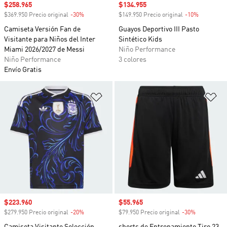
Precio de venta
$258.965
Precio de venta
$134.955
$369.950 Precio original
-30%
Descuento
$149.950 Precio original
-10%
Descuento
Camiseta Versión Fan de
Guayos Deportivo III Pasto
Visitante para Niños del Inter
Sintético Kids
Miami 2026/2027 de Messi
Niño Performance
Niño Performance
3 colores
Envío Gratis
Añadir a la lista de deseos
Añ
Precio de venta
$223.960
Precio de venta
$55.965
$279.950 Precio original
-20%
Descuento
$79.950 Precio original
-30%
Descuento