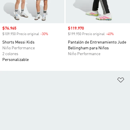
Precio de venta
$76.965
Precio de venta
$119.970
$109.950 Precio original
-30%
Descuento
$199.950 Precio original
-40%
Descuento
Shorts Messi Kids
Pantalón de Entrenamiento Jude
Niño Performance
Bellingham para Niños
2 colores
Niño Performance
Personalizable
Añ