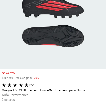
Precio de venta
$174.965
$249.950 Precio original
-30%
Descuento
(22)
Guayos F50 CLUB Terreno Firme/Multiterreno para Niños
Niño Performance
3 colores