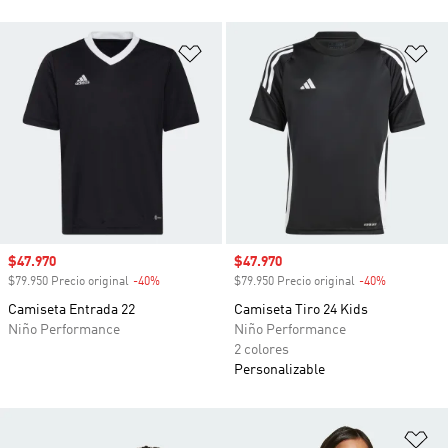
Añadir a la lista de deseos
Añ
Precio de venta
$47.970
Precio de venta
$47.970
$79.950 Precio original
-40%
Descuento
$79.950 Precio original
-40%
Descuento
Camiseta Entrada 22
Camiseta Tiro 24 Kids
Niño Performance
Niño Performance
2 colores
Personalizable
Añ