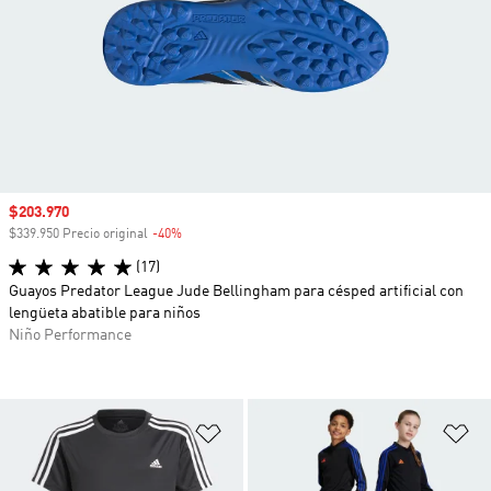
Precio de venta
$203.970
$339.950 Precio original
-40%
Descuento
(17)
Guayos Predator League Jude Bellingham para césped artificial con
lengüeta abatible para niños
Niño Performance
Añadir a la lista de deseos
Añ