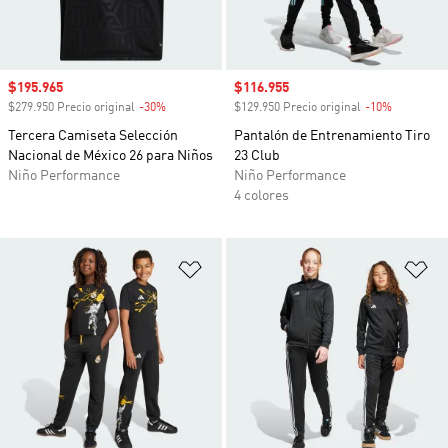
Precio de venta
$195.965
Precio de venta
$116.955
$279.950 Precio original
-30%
Descuento
$129.950 Precio original
-10%
Descuento
Tercera Camiseta Selección
Pantalón de Entrenamiento Tiro
Nacional de México 26 para Niños
23 Club
Niño Performance
Niño Performance
4 colores
Añadir a la lista de deseos
Añ