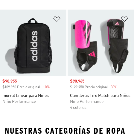
Añadir a la lista de deseos
Añ
Precio de venta
$98.955
Precio de venta
$90.965
$109.950 Precio original
-10%
Descuento
$129.950 Precio original
-30%
Descuento
morral Linear para Niños
Canilleras Tiro Match para Niños
Niño Performance
Niño Performance
4 colores
NUESTRAS CATEGORÍAS DE ROPA