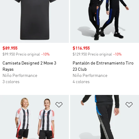
Precio de venta
$89.955
Precio de venta
$116.955
$99.950 Precio original
-10%
Descuento
$129.950 Precio original
-10%
Descuento
Camiseta Designed 2 Move 3
Pantalón de Entrenamiento Tiro
Rayas
23 Club
Niño Performance
Niño Performance
3 colores
4 colores
Añadir a la lista de deseos
Añ