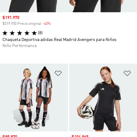
Precio de venta
$191.970
$319.950 Precio original
-40%
Descuento
(8)
Chaqueta Deportiva adidas Real Madrid Avengers para Niños
Niño Performance
Añadir a la lista de deseos
Añ