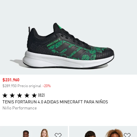
Precio de venta
$231.960
$289.950 Precio original
-20%
Descuento
(82)
TENIS FORTARUN 4.0 ADIDAS MINECRAFT PARA NIÑOS
Niño Performance
Añadir a la lista de deseos
Añ