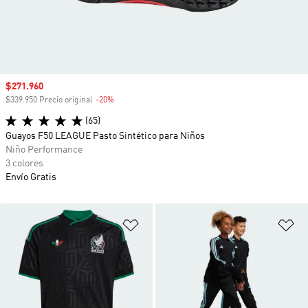
Precio de venta
$271.960
$339.950 Precio original
-20%
Descuento
(65)
Guayos F50 LEAGUE Pasto Sintético para Niños
Niño Performance
3 colores
Envío Gratis
Añadir a la lista de deseos
Añ