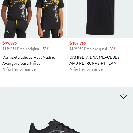
Precio de venta
$79.975
Precio de venta
$104.965
$159.950 Precio original
-50%
Descuento
$149.950 Precio original
-30%
Descuento
Camiseta adidas Real Madrid
CAMISETA DNA MERCEDES -
Avengers para Niños
AMG PETRONAS F1 TEAM
Niño Performance
Niño Performance
Añ