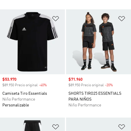
Añadir a la lista de deseos
Añ
Precio de venta
$53.970
Precio de venta
$71.960
$89.950 Precio original
-40%
Descuento
$89.950 Precio original
-20%
Descuento
Camiseta Tiro Essentials
SHORTS TIRO25 ESSENTIALS
Niño Performance
PARA NIÑOS
Personalizable
Niño Performance
Añadir a la lista de deseos
Añ