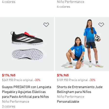
4 colores
Niño Performance
4 colores
Añadir a la lista de deseos
Añ
Precio de venta
$174.965
Precio de venta
$76.965
$249.950 Precio original
-30%
Descuento
$109.950 Precio original
-30%
Descuento
Guayos PREDATOR con Lengüeta
Shorts de Entrenamiento Jude
Plegable y Agujetas Elásticas
Bellingham para Niños
para Pasto Artificial para Niños
Niño Performance
Niño Performance
Personalizable
3 colores