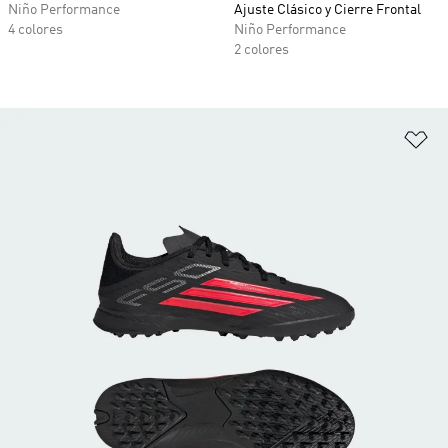
Niño Performance
Ajuste Clásico y Cierre Frontal
4 colores
Niño Performance
2 colores
Añ