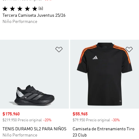
(6)
Tercera Camiseta Juventus 25/26
Niño Performance
Añadir a la lista de deseos
Añ
Precio de venta
$175.960
Precio de venta
$55.965
$219.950 Precio original
-20%
Descuento
$79.950 Precio original
-30%
Descuento
TENIS DURAMO SL2 PARA NIÑOS
Camiseta de Entrenamiento Tiro
Niño Performance
23 Club