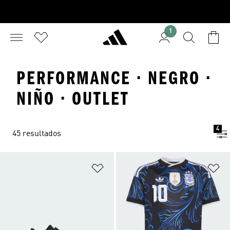
1
PERFORMANCE · NEGRO ·
NIÑO · OUTLET
4
45 resultados
Añadir a la lista de deseos
Añ