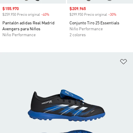
Precio de venta
$155.970
Precio de venta
$209.965
$259.950 Precio original
-40%
Descuento
$299.950 Precio original
-30%
Descuento
Pantalón adidas Real Madrid
Conjunto Tiro 25 Essentials
Avengers para Niños
Niño Performance
Niño Performance
2 colores
Añ