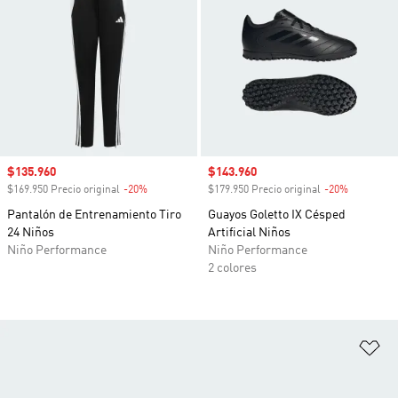
Precio de venta
$135.960
Precio de venta
$143.960
$169.950 Precio original
-20%
Descuento
$179.950 Precio original
-20%
Descuento
Pantalón de Entrenamiento Tiro
Guayos Goletto IX Césped
24 Niños
Artificial Niños
Niño Performance
Niño Performance
2 colores
Añ